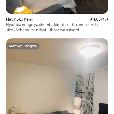
Fleti huko Kemi
Ukadiriaji wa 
4.83 (47)
Nyumba ndogo ya chumba kimoja katika eneo zuri la
Perämeri
Jiko
·
Sehemu za ndani
·
Ubora wa usingizi
Mwenyeji Bingwa
Mwenyeji Bingwa