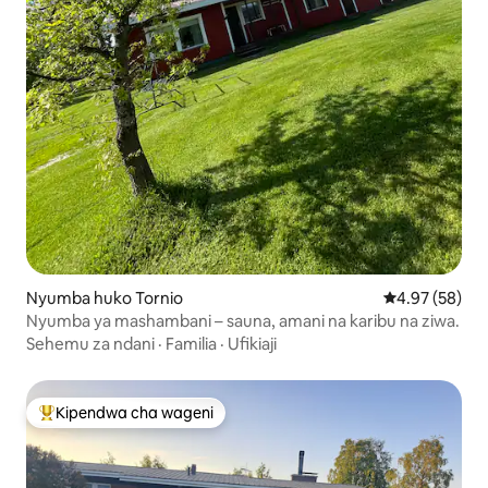
Nyumba huko Tornio
Ukadiriaji wa 
4.97 (58)
Nyumba ya mashambani – sauna, amani na karibu na ziwa.
Sehemu za ndani
·
Familia
·
Ufikiaji
Kipendwa cha wageni
Kipendwa maarufu cha wageni