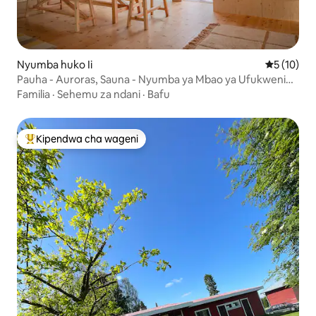
Nyumba huko Ii
Ukadiriaji 
5 (10)
Pauha - Auroras, Sauna - Nyumba ya Mbao ya Ufukweni
karibu na Lapland
Familia
·
Sehemu za ndani
·
Bafu
Kipendwa cha wageni
Kipendwa maarufu cha wageni