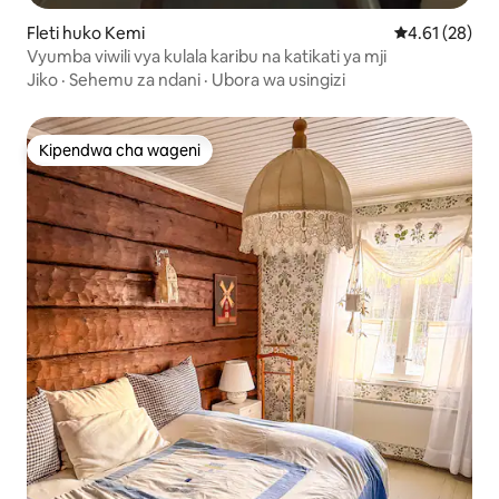
Fleti huko Kemi
Ukadiriaji wa 
4.61 (28)
Vyumba viwili vya kulala karibu na katikati ya mji
Jiko
·
Sehemu za ndani
·
Ubora wa usingizi
Kipendwa cha wageni
Kipendwa cha wageni