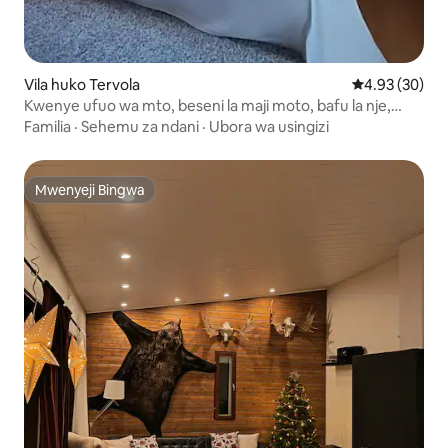
Vila huko Tervola
Ukadiriaji wa 
4.93 (30)
Kwenye ufuo wa mto, beseni la maji moto, bafu la nje,
theluji, mianga ya kaskazini
Familia
·
Sehemu za ndani
·
Ubora wa usingizi
Mwenyeji Bingwa
Mwenyeji Bingwa