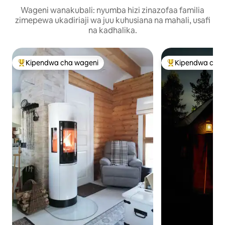
Wageni wanakubali: nyumba hizi zinazofaa familia
zimepewa ukadiriaji wa juu kuhusiana na mahali, usafi
na kadhalika.
Kipendwa cha wageni
Kipendwa cha 
Kipendwa maarufu cha wageni
Kipendwa maaruf