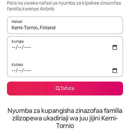
Pata na uweke nafasi ya nyumba za kipekee zinazofaa
familia kwenye Airbnb
Mahali
Wakati matokeo yanapatikana, vinjari kwa kutumia vitufe vya v
Kuingia
Kutoka
Tafuta
Nyumba za kupangisha zinazofaa familia
zilizopewa ukadiriaji wa juu jijini Kemi-
Tornio