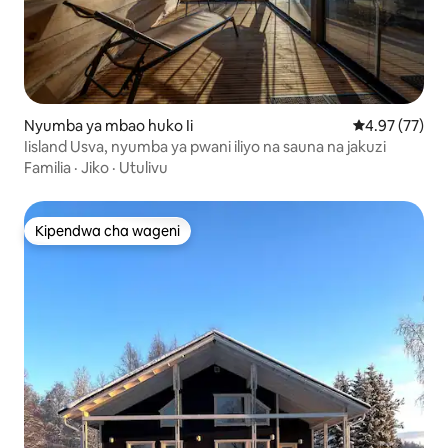
Nyumba ya mbao huko Ii
Ukadiriaji wa 
4.97 (77)
Iisland Usva, nyumba ya pwani iliyo na sauna na jakuzi
Familia
·
Jiko
·
Utulivu
Kipendwa cha wageni
Kipendwa cha wageni