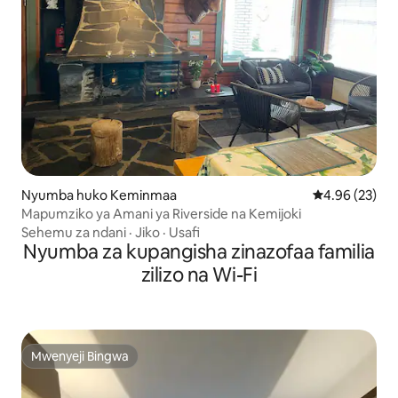
Nyumba huko Keminmaa
Ukadiriaji wa 
4.96 (23)
Mapumziko ya Amani ya Riverside na Kemijoki
Sehemu za ndani
·
Jiko
·
Usafi
Nyumba za kupangisha zinazofaa familia
zilizo na Wi-Fi
Mwenyeji Bingwa
Mwenyeji Bingwa