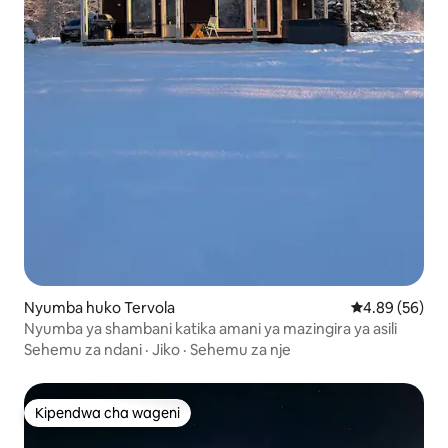
Nyumba huko Tervola
Ukadiriaji wa 
4.89 (56)
Nyumba ya shambani katika amani ya mazingira ya asili
Sehemu za ndani
·
Jiko
·
Sehemu za nje
Kipendwa cha wageni
Kipendwa cha wageni