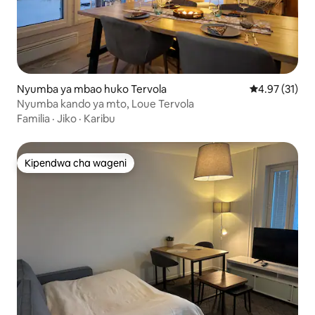
Nyumba ya mbao huko Tervola
Ukadiriaji wa 
4.97 (31)
Nyumba kando ya mto, Loue Tervola
Familia
·
Jiko
·
Karibu
Kipendwa cha wageni
Kipendwa cha wageni