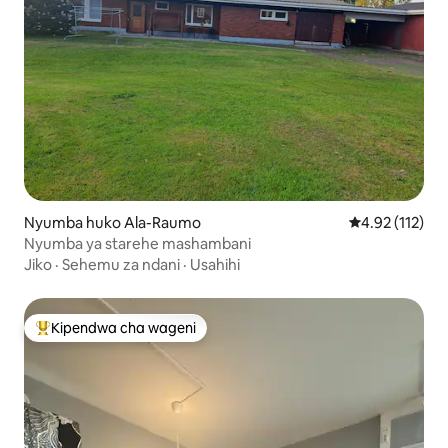
Nyumba huko Ala-Raumo
Ukadiriaji wa w
4.92 (112)
Nyumba ya starehe mashambani
Jiko
·
Sehemu za ndani
·
Usahihi
Kipendwa cha wageni
Kipendwa maarufu cha wageni