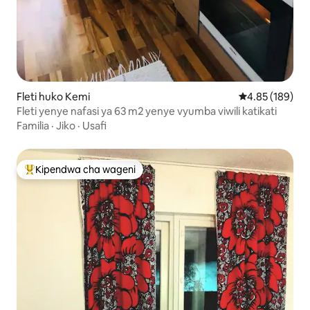
Fleti huko Kemi
Ukadiriaji wa w
4.85 (189)
Fleti yenye nafasi ya 63 m2 yenye vyumba viwili katikati
Familia
·
Jiko
·
Usafi
Kipendwa cha wageni
Kipendwa maarufu cha wageni