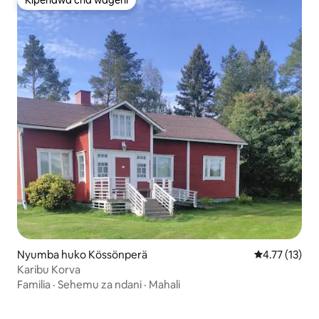
Kipendwa cha wageni
Nyumba huko Kössönperä
Ukadiriaji wa 
4.77 (13)
Karibu Korva
Familia
·
Sehemu za ndani
·
Mahali