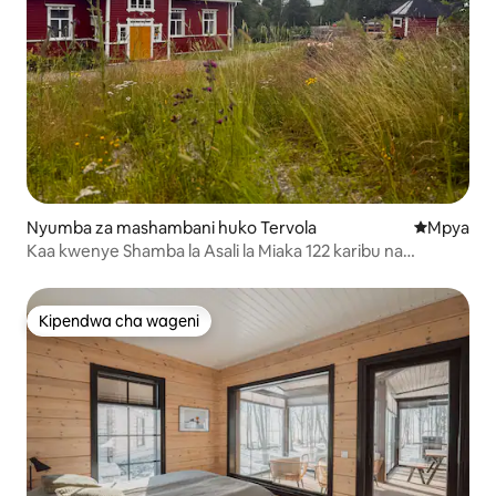
Nyumba za mashambani huko Tervola
Eneo jipya 
Mpya
Kaa kwenye Shamba la Asali la Miaka 122 karibu na
Rovaniemi
Kipendwa cha wageni
Kipendwa cha wageni