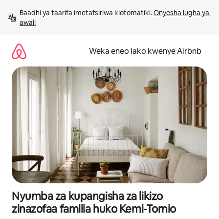
Ruka
Baadhi ya taarifa imetafsiriwa kiotomatiki. 
Onyesha lugha ya 
kwenda
awali
kwenye
maudhui
Weka eneo lako kwenye Airbnb
Nyumba za kupangisha za likizo
zinazofaa familia huko Kemi-Tornio