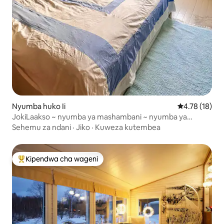
Nyumba huko Ii
Ukadiriaji wa 
4.78 (18)
JokiLaakso ~ nyumba ya mashambani ~ nyumba ya
mashambani
Sehemu za ndani
·
Jiko
·
Kuweza kutembea
Kipendwa cha wageni
Kipendwa maarufu cha wageni