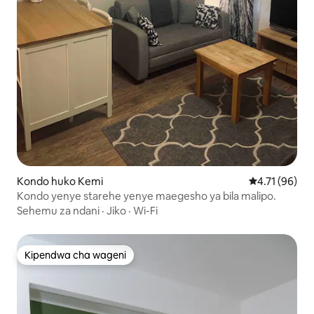
Kondo huko Kemi
Ukadiriaji wa 
4.71 (96)
Kondo yenye starehe yenye maegesho ya bila malipo.
Sehemu za ndani
·
Jiko
·
Wi-Fi
Kipendwa cha wageni
Kipendwa cha wageni