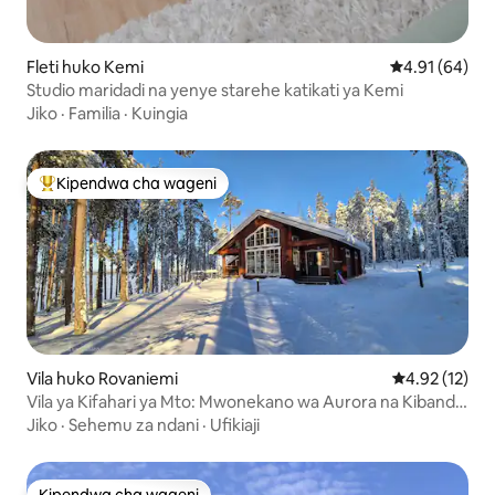
Fleti huko Kemi
Ukadiriaji wa 
4.91 (64)
Studio maridadi na yenye starehe katikati ya Kemi
Jiko
·
Familia
·
Kuingia
Kipendwa cha wageni
Kipendwa maarufu cha wageni
Vila huko Rovaniemi
Ukadiriaji wa 
4.92 (12)
Vila ya Kifahari ya Mto: Mwonekano wa Aurora na Kibanda
cha BBQ
Jiko
·
Sehemu za ndani
·
Ufikiaji
Kipendwa cha wageni