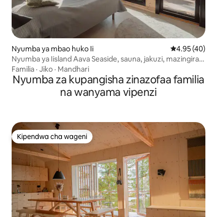
Nyumba ya mbao huko Ii
Ukadiriaji wa 
4.95 (40)
Nyumba ya Iisland Aava Seaside, sauna, jakuzi, mazingira
ya asili
Familia
·
Jiko
·
Mandhari
Nyumba za kupangisha zinazofaa familia
na wanyama vipenzi
Kipendwa cha wageni
Kipendwa cha wageni