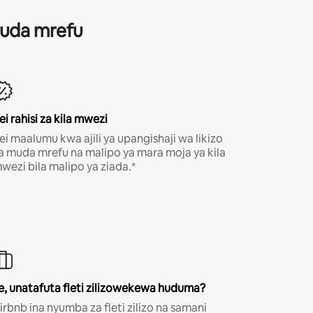
 muda mrefu
ei rahisi za kila mwezi
ei maalumu kwa ajili ya upangishaji wa likizo
a muda mrefu na malipo ya mara moja ya kila
wezi bila malipo ya ziada.*
e, unatafuta fleti zilizowekewa huduma?
irbnb ina nyumba za fleti zilizo na samani