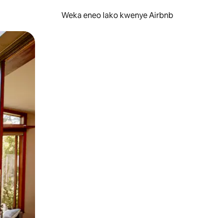
Weka eneo lako kwenye Airbnb
lezesha kidole kwenye ishara.