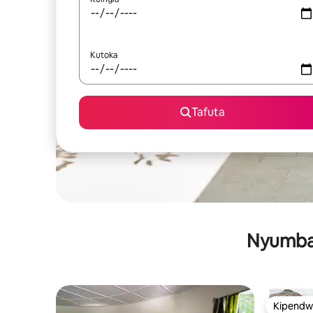
Kutoka
Tafuta
Nyumba 
Kipendw
Kipendw