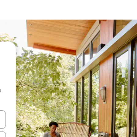
u
 vitufe vya vishale vya juu na chini au uchunguze kwa kugusa au kute