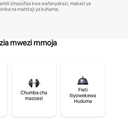
amili zinazofaa kwa wafanyakazi, makazi ya
hirika na mahitaji ya kuhama.
anzia mwezi mmoja
Fleti
Chumba cha
Iliyowekewa
mazoezi
Huduma