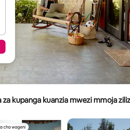
za kupanga kuanzia mwezi mmoja ziliz
a cha wageni
a cha wageni