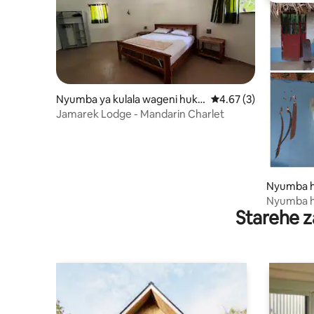
Nyumba ya kulala wageni huko
Ukadiriaji wa wastani 
4.67 (3)
Kafountine
Jamarek Lodge - Mandarin Charlet
Nyumba h
Nyumba hal
Starehe z