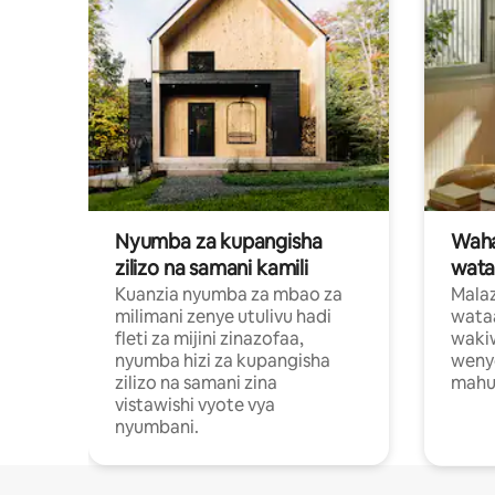
Nyumba za kupangisha
Waham
zilizo na samani kamili
wata
Kuanzia nyumba za mbao za
Malaz
milimani zenye utulivu hadi
wata
fleti za mijini zinazofaa,
wakiw
nyumba hizi za kupangisha
weny
zilizo na samani zina
mahus
vistawishi vyote vya
nyumbani.