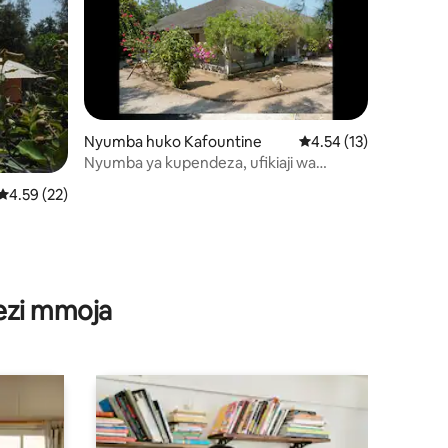
Nyumba huko Kafountine
Ukadiriaji wa wastani 
4.54 (13)
Nyumba ya kupendeza, ufikiaji wa
ufukwe wa kujitegemea
Ukadiriaji wa wastani wa 4.59 kati ya 5, tathmini 22
4.59 (22)
ini 30
wezi mmoja