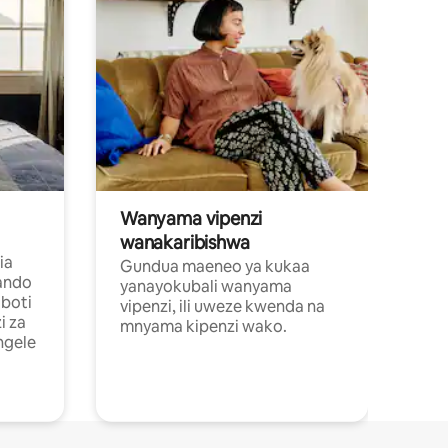
Wanyama vipenzi
wanakaribishwa
ia
Gundua maeneo ya kukaa
ando
yanayokubali wanyama
boti
vipenzi, ili uweze kwenda na
i za
mnyama kipenzi wako.
ngele