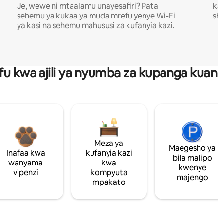
Je, wewe ni mtaalamu unayesafiri? Pata
k
sehemu ya kukaa ya muda mrefu yenye Wi-Fi
s
ya kasi na sehemu mahususi za kufanyia kazi.
fu kwa ajili ya nyumba za kupanga ku
Meza ya
Maegesho ya
Inafaa kwa
kufanyia kazi
bila malipo
wanyama
kwa
kwenye
vipenzi
kompyuta
majengo
mpakato