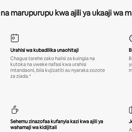
 na marupurupu kwa ajili ya ukaaji wa
Urahisi wa kubadilika unaohitaji
B
Chagua tarehe zako halisi za kuingia na
B
kutoka na uweke nafasi kwa urahisi
y
mtandaoni, bila kujizatiti au nyaraka zozote
m
za ziada.*
Sehemu zinazofaa kufanyia kazi kwa ajili ya
J
wahamaji wa kidijitali
A