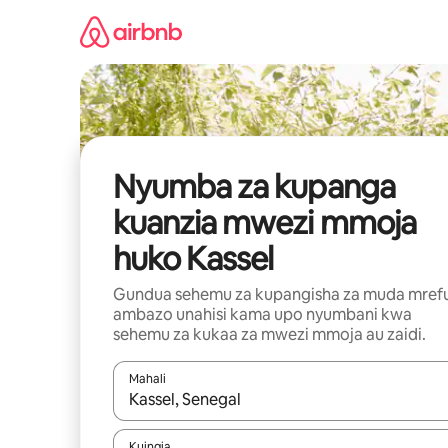
Ruka
kwenda
kwenye
maudhui
Nyumba za kupanga
kuanzia mwezi mmoja
huko Kassel
Gundua sehemu za kupangisha za muda mref
ambazo unahisi kama upo nyumbani kwa
sehemu za kukaa za mwezi mmoja au zaidi.
Mahali
Wakati matokeo yanapatikana, vinjari kwa kutumia
Kuingia