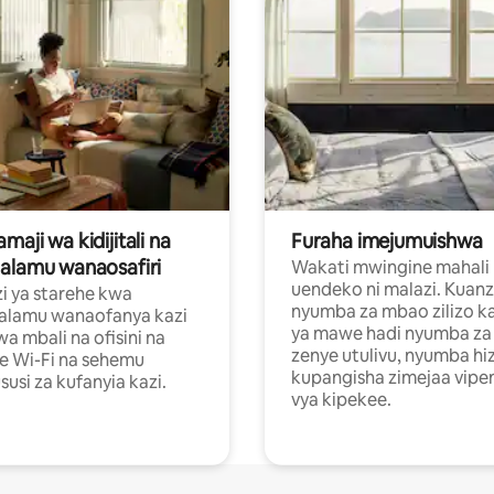
aji wa kidijitali na
Furaha imejumuishwa
alamu wanaosafiri
Wakati mwingine mahali
uendeko ni malazi. Kuanz
i ya starehe kwa
nyumba za mbao zilizo k
alamu wanaofanya kazi
ya mawe hadi nyumba za 
a mbali na ofisini na
zenye utulivu, nyumba hiz
e Wi-Fi na sehemu
kupangisha zimejaa vipe
usi za kufanyia kazi.
vya kipekee.