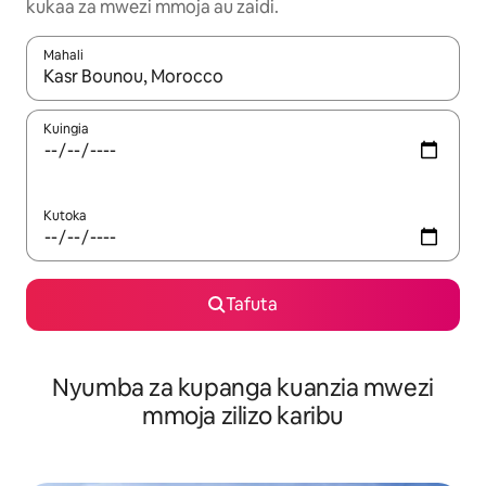
kukaa za mwezi mmoja au zaidi.
Mahali
Wakati matokeo yanapatikana, vinjari kwa kutumia vitufe vya v
Kuingia
Kutoka
Tafuta
Nyumba za kupanga kuanzia mwezi
mmoja zilizo karibu