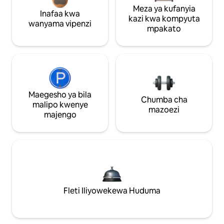
Meza ya kufanyia
Inafaa kwa
kazi kwa kompyuta
wanyama vipenzi
mpakato
Maegesho ya bila
Chumba cha
malipo kwenye
mazoezi
majengo
Fleti Iliyowekewa Huduma