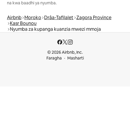
na kwa baadhi ya nyumba.
Airbnb
Moroko
Drâa-Tafilalet
Zagora Province
Kasr Bounou
Nyumba za kupanga kuanzia mwezi mmoja
© 2026 Airbnb, Inc.
Faragha
Masharti