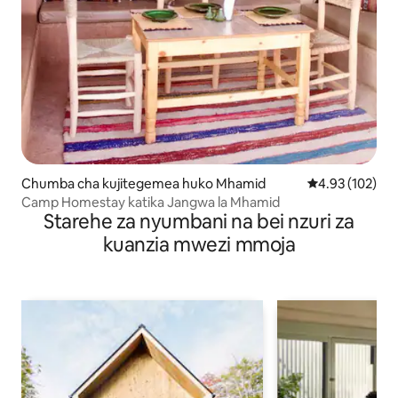
Chumba cha kujitegemea huko Mhamid
Ukadiriaji wa w
4.93 (102)
Camp Homestay katika Jangwa la Mhamid
Starehe za nyumbani na bei nzuri za
kuanzia mwezi mmoja