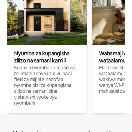
Nyumba za kupangisha
Wahamaji wa ki
zilizo na samani kamili
wataalamu wa
Kuanzia nyumba za mbao za
Malazi ya star
milimani zenye utulivu hadi
wataalamu wan
fleti za mijini zinazofaa,
wakiwa mbali na
nyumba hizi za kupangisha
wenye Wi-Fi n
zilizo na samani zina
mahususi za kuf
vistawishi vyote vya
nyumbani.