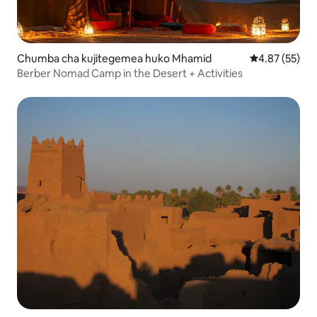
Chumba cha kujitegemea huko Mhamid
Ukadiriaji wa 
4.87 (55)
Berber Nomad Camp in the Desert + Activities