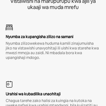
Vistawishi na marupurupu kwa ajili ya
ukaaji wa muda mrefu
Nyumba za kupangisha zilizo na samani
Nyumba zilizowekewa huduma kamili zinajumuisha
jiko na vistawishi unavyohitaji ili uishi kwa starehe kwa
mwezi mmoja au zaidi. Ni mbadala bora kwa
upangishaji mdogo.
Urahisi wa kubadilika unaohitaji
Chagua tarehe zako halisi za kuingia na kutoka na
uweke nafasi kwa urahisi mtandaoni, bila kujizatiti au