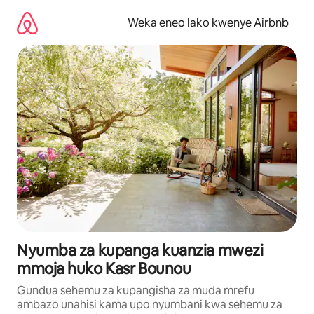
Ruka
kwenda
Weka eneo lako kwenye Airbnb
kwenye
maudhui
Nyumba za kupanga kuanzia mwezi
mmoja huko Kasr Bounou
Gundua sehemu za kupangisha za muda mrefu
ambazo unahisi kama upo nyumbani kwa sehemu za