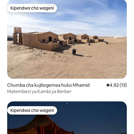
Kipendwa cha wageni
Kipendwa cha wageni
Chumba cha kujitegemea huko Mhamid
Ukadiriaji wa 
4.92 (13)
Matembezi ya Kambi ya Berber
Kipendwa cha wageni
Kipendwa cha wageni