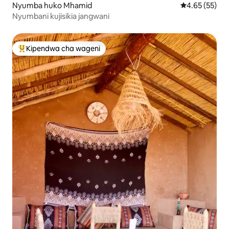
Nyumba huko Mhamid
Ukadiriaji wa 
4.65 (55)
Nyumbani kujisikia jangwani
Kipendwa cha wageni
Kipendwa maarufu cha wageni