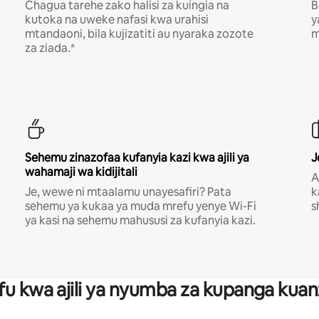
Chagua tarehe zako halisi za kuingia na
B
kutoka na uweke nafasi kwa urahisi
y
mtandaoni, bila kujizatiti au nyaraka zozote
m
za ziada.*
Sehemu zinazofaa kufanyia kazi kwa ajili ya
J
wahamaji wa kidijitali
A
Je, wewe ni mtaalamu unayesafiri? Pata
k
sehemu ya kukaa ya muda mrefu yenye Wi-Fi
s
ya kasi na sehemu mahususi za kufanyia kazi.
fu kwa ajili ya nyumba za kupanga ku