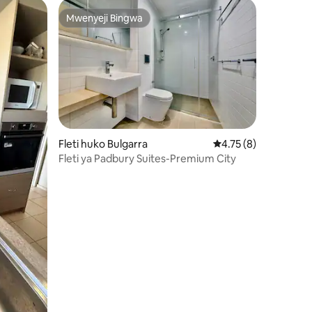
Mwenyeji Bingwa
Mwenyeji Bingwa
Fleti huko Bulgarra
Ukadiriaji wa wastani
4.75 (8)
Fleti ya Padbury Suites-Premium City
ini 19