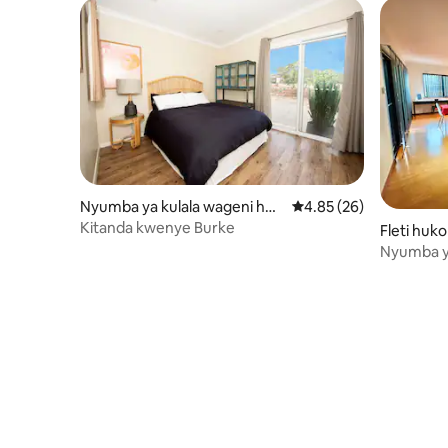
Nyumba ya kulala wageni huk
Ukadiriaji wa wastani w
4.85 (26)
o Dampier
Kitanda kwenye Burke
Fleti huk
Nyumba y
Kampuni 