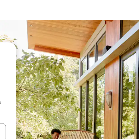
u
 vitufe vya vishale vya juu na chini au uchunguze kwa kugusa au kute