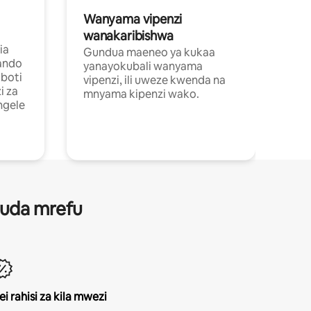
Wanyama vipenzi
wanakaribishwa
ia
Gundua maeneo ya kukaa
ando
yanayokubali wanyama
boti
vipenzi, ili uweze kwenda na
i za
mnyama kipenzi wako.
ngele
 muda mrefu
ei rahisi za kila mwezi