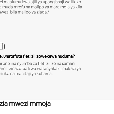
ei maalumu kwa ajili ya upangishaji wa likizo
a muda mrefu na malipo ya mara moja ya kila
wezi bila malipo ya ziada.*
e, unatafuta fleti zilizowekewa huduma?
irbnb ina nyumba za fleti zilizo na samani
amili zinazofaa kwa wafanyakazi, makazi ya
hirika na mahitaji ya kuhama.
anzia mwezi mmoja