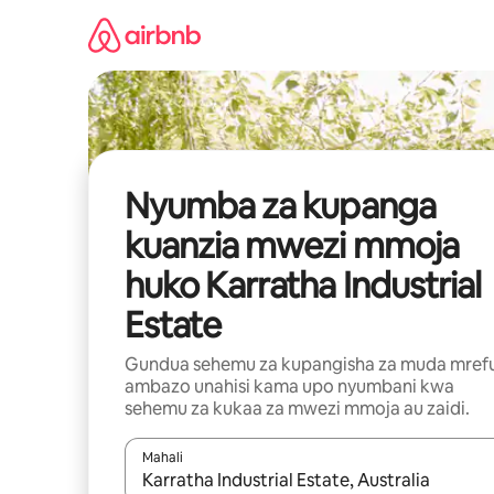
Ruka
kwenda
kwenye
maudhui
Nyumba za kupanga
kuanzia mwezi mmoja
huko Karratha Industrial
Estate
Gundua sehemu za kupangisha za muda mref
ambazo unahisi kama upo nyumbani kwa
sehemu za kukaa za mwezi mmoja au zaidi.
Mahali
Wakati matokeo yanapatikana, vinjari kwa kutumia