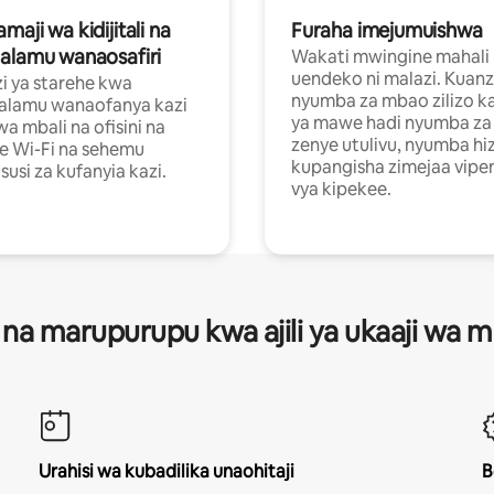
aji wa kidijitali na
Furaha imejumuishwa
alamu wanaosafiri
Wakati mwingine mahali
uendeko ni malazi. Kuanz
i ya starehe kwa
nyumba za mbao zilizo k
alamu wanaofanya kazi
ya mawe hadi nyumba za 
a mbali na ofisini na
zenye utulivu, nyumba hiz
e Wi-Fi na sehemu
kupangisha zimejaa vipe
usi za kufanyia kazi.
vya kipekee.
 na marupurupu kwa ajili ya ukaaji wa
Urahisi wa kubadilika unaohitaji
B