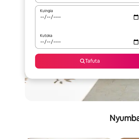
Kuingia
Kutoka
Tafuta
Nyumba 