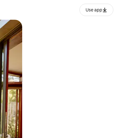
Use app
lezesha kidole kwenye ishara.