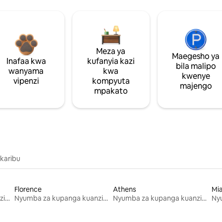
Meza ya
Maegesho ya
Inafaa kwa
kufanyia kazi
bila malipo
wanyama
kwa
kwenye
vipenzi
kompyuta
majengo
mpakato
 karibu
Florence
Athens
Mi
Nyumba za kupanga kuanzia mwezi mmoja
Nyumba za kupanga kuanzia mwezi mmoja
Nyumba za kupanga kuanzia mwezi mmoja