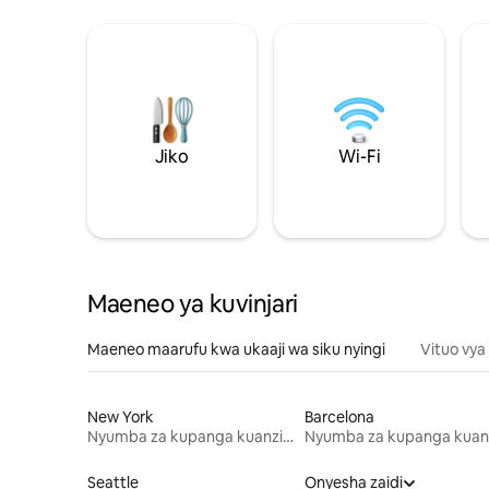
Jiko
Wi-Fi
Maeneo ya kuvinjari
Maeneo maarufu kwa ukaaji wa siku nyingi
Vituo vya
New York
Barcelona
Nyumba za kupanga kuanzia mwezi mmoja
Seattle
Onyesha zaidi