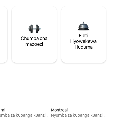
Fleti
Chumba cha
Iliyowekewa
mazoezi
Huduma
ami
Montreal
Nyumba za kupanga kuanzia mwezi mmoja
Nyumba za kupanga kuanzia mwezi mmoja