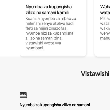
Nyumba za kupangisha
Waham
zilizo na samani kamili
wata
Kuanzia nyumba za mbao za
Malaz
milimani zenye utulivu hadi
wata
fleti za mijini zinazofaa,
wakiw
nyumba hizi za kupangisha
weny
zilizo na samani zina
mahus
vistawishi vyote vya
nyumbani.
Vistawishi
Nyumba za kupangisha zilizo na samani