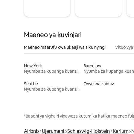
Maeneo ya kuvinjari
Maeneo maarufu kwa ukaaji wa siku nyingi
Vituo vya
New York
Barcelona
Nyumba za kupanga kuanzia mwezi mmoja
Seattle
Onyesha zaidi
Nyumba za kupanga kuanzia mwezi mmoja
*Baadhi ya vighairi vinaweza kutumika katika maeneo fu
Airbnb
Ujerumani
Schleswig-Holstein
Karlum
N