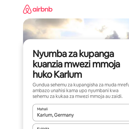
Ruka
kwenda
kwenye
maudhui
Nyumba za kupanga
kuanzia mwezi mmoja
huko Karlum
Gundua sehemu za kupangisha za muda mref
ambazo unahisi kama upo nyumbani kwa
sehemu za kukaa za mwezi mmoja au zaidi.
Mahali
Wakati matokeo yanapatikana, vinjari kwa kutumia
Kuingia