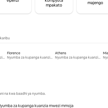
vipenzi
kompyuta
majengo
mpakato
 karibu
Florence
Athens
Mi
Nyumba za kupanga kuanzia mwezi mmoja
Nyumba za kupanga kuanzia mwezi mmoja
Nyumba za kupanga kuanzia mwezi mmoja
lani na kwa baadhi ya nyumba.
yumba za kupanga kuanzia mwezi mmoja