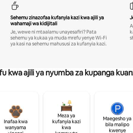
Sehemu zinazofaa kufanyia kazi kwa ajili ya
J
wahamaji wa kidijitali
A
Je, wewe ni mtaalamu unayesafiri? Pata
k
sehemu ya kukaa ya muda mrefu yenye Wi-Fi
s
ya kasi na sehemu mahususi za kufanyia kazi.
fu kwa ajili ya nyumba za kupanga ku
Meza ya
Maegesho ya
Inafaa kwa
kufanyia kazi
bila malipo
wanyama
kwa
kwenye