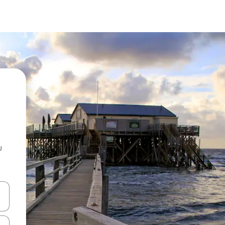
u
 vitufe vya vishale vya juu na chini au uchunguze kwa kugusa au kute