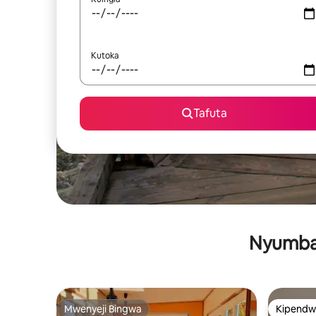
Kutoka
Tafuta
Nyumba 
Mwenyeji Bingwa
Kipendw
Mwenyeji Bingwa
Kipendw