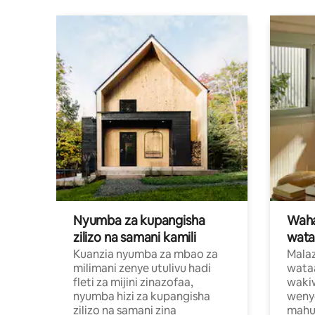
Nyumba za kupangisha
Waham
zilizo na samani kamili
wata
Kuanzia nyumba za mbao za
Malaz
milimani zenye utulivu hadi
wata
fleti za mijini zinazofaa,
wakiw
nyumba hizi za kupangisha
weny
zilizo na samani zina
mahus