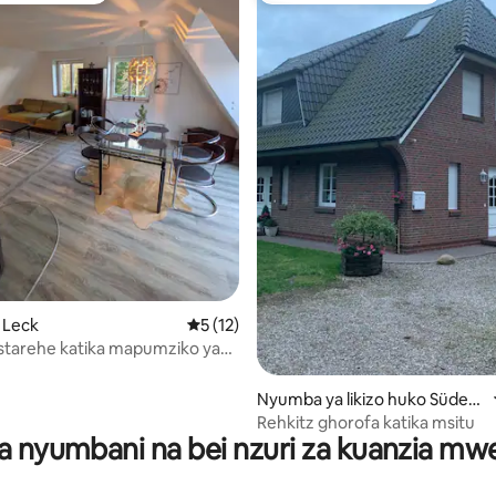
a 4.84 kati ya 5, tathmini 19
o Leck
Ukadiriaji wa wastani wa 5 kati ya 5, tathm
5 (12)
 starehe katika mapumziko ya
Leck
Nyumba ya likizo huko Süderl
ügum
Rehkitz ghorofa katika msitu
a nyumbani na bei nzuri za kuanzia m