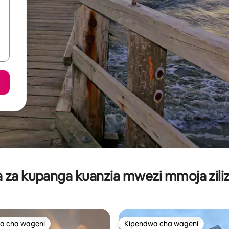
za kupanga kuanzia mwezi mmoja ziliz
a cha wageni
Kipendwa cha wageni
a cha wageni
Kipendwa cha wageni