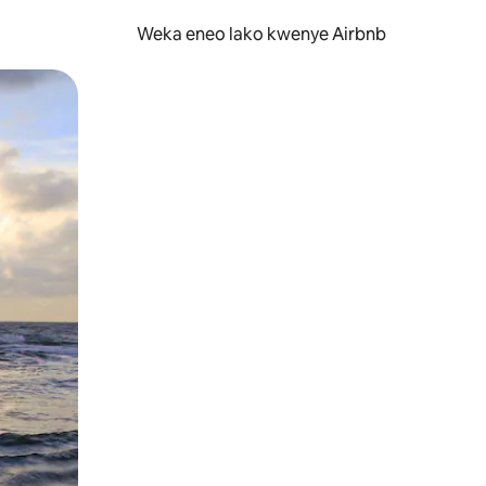
Weka eneo lako kwenye Airbnb
lezesha kidole kwenye ishara.