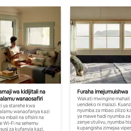
aji wa kidijitali na
Furaha imejumuishwa
alamu wanaosafiri
Wakati mwingine mahali
uendeko ni malazi. Kuanz
i ya starehe kwa
nyumba za mbao zilizo k
alamu wanaofanya kazi
ya mawe hadi nyumba za 
a mbali na ofisini na
zenye utulivu, nyumba hiz
e Wi-Fi na sehemu
kupangisha zimejaa vipe
usi za kufanyia kazi.