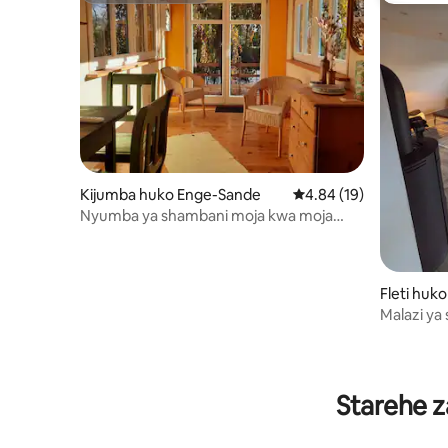
Kijumba huko Enge-Sande
Ukadiriaji wa wastani w
4.84 (19)
Nyumba ya shambani moja kwa moja
kwenye ziwa iliyo na mtaro
Fleti huk
Malazi ya
hewa ya 
Starehe z