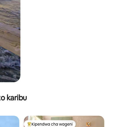
o karibu
Kipendwa cha wageni
Kipendwa maarufu cha wageni