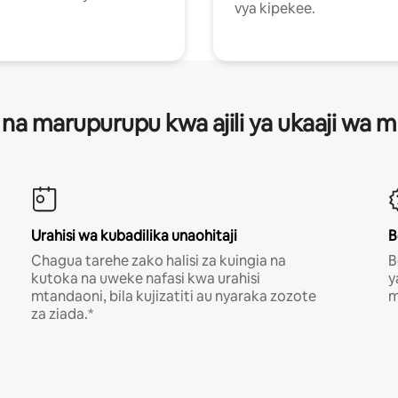
vya kipekee.
 na marupurupu kwa ajili ya ukaaji wa
Urahisi wa kubadilika unaohitaji
B
Chagua tarehe zako halisi za kuingia na
B
kutoka na uweke nafasi kwa urahisi
y
mtandaoni, bila kujizatiti au nyaraka zozote
m
za ziada.*