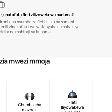
e, unatafuta fleti zilizowekewa huduma?
irbnb ina nyumba za fleti zilizo na samani
amili zinazofaa kwa wafanyakazi, makazi ya
hirika na mahitaji ya kuhama.
anzia mwezi mmoja
Fleti
Chumba cha
Iliyowekewa
mazoezi