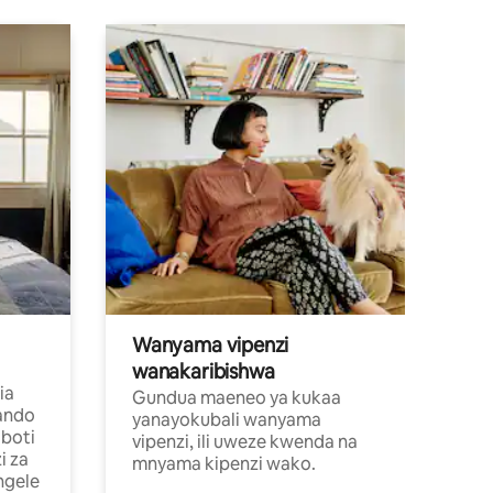
Wanyama vipenzi
wanakaribishwa
ia
Gundua maeneo ya kukaa
ando
yanayokubali wanyama
boti
vipenzi, ili uweze kwenda na
i za
mnyama kipenzi wako.
ngele