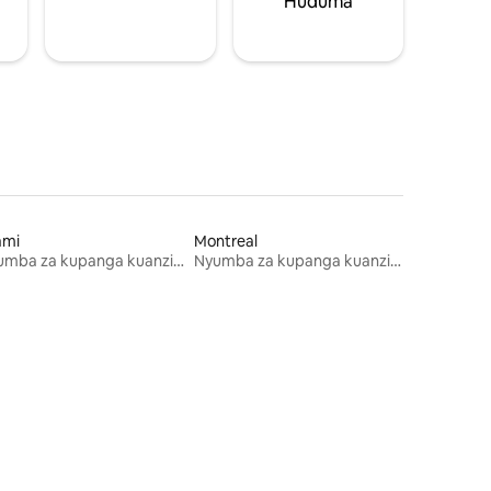
Huduma
ami
Montreal
Nyumba za kupanga kuanzia mwezi mmoja
Nyumba za kupanga kuanzia mwezi mmoja