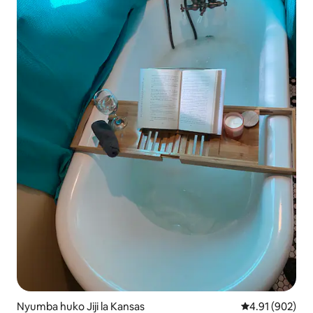
Nyumba huko Jiji la Kansas
Ukadiriaji wa w
4.91 (902)