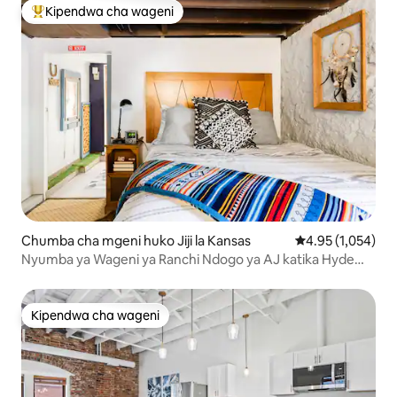
Kipendwa cha wageni
Kipendwa maarufu cha wageni
Chumba cha mgeni huko Jiji la Kansas
Ukadiriaji wa was
4.95 (1,054)
Nyumba ya Wageni ya Ranchi Ndogo ya AJ katika Hyde
Park
Kipendwa cha wageni
Kipendwa cha wageni