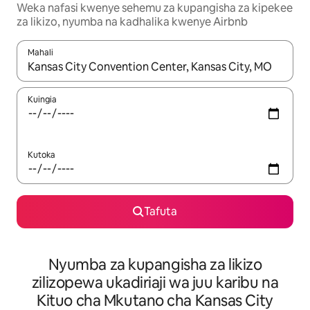
Weka nafasi kwenye sehemu za kupangisha za kipekee
za likizo, nyumba na kadhalika kwenye Airbnb
Mahali
Wakati matokeo yanapatikana, vinjari kwa kutumia vitufe vya v
Kuingia
Kutoka
Tafuta
Nyumba za kupangisha za likizo
zilizopewa ukadiriaji wa juu karibu na
Kituo cha Mkutano cha Kansas City