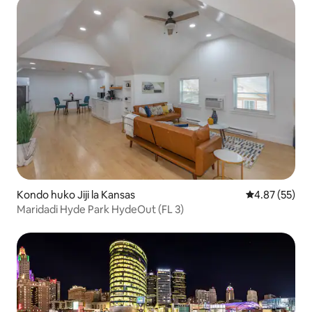
Kondo huko Jiji la Kansas
Ukadiriaji wa 
4.87 (55)
Maridadi Hyde Park HydeOut (FL 3)