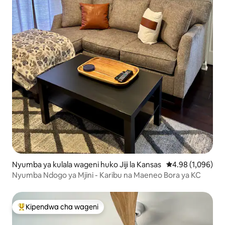
Nyumba ya kulala wageni huko Jiji la Kansas
Ukadiriaji wa was
4.98 (1,096)
Nyumba Ndogo ya Mjini - Karibu na Maeneo Bora ya KC
Kipendwa cha wageni
Kipendwa maarufu cha wageni