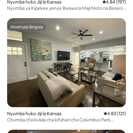
Nyumba huko Jiji la Kansas
Ukadiriaji wa w
4.84 (197)
Nyumba ya Kipekee yenye Bwawa la Maji Moto na Beseni
la Maji Moto la Paa!
Mwenyeji Bingwa
Mwenyeji Bingwa
Nyumba huko Jiji la Kansas
Ukadiriaji wa w
4.83 (121)
Chumba cha kulala cha kifahari cha Columbus Park
Hideaway. (A)