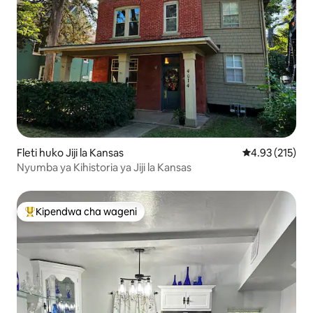
Fleti huko Jiji la Kansas
Ukadiriaji wa w
4.93 (215)
Nyumba ya Kihistoria ya Jiji la Kansas
Kipendwa cha wageni
Kipendwa maarufu cha wageni