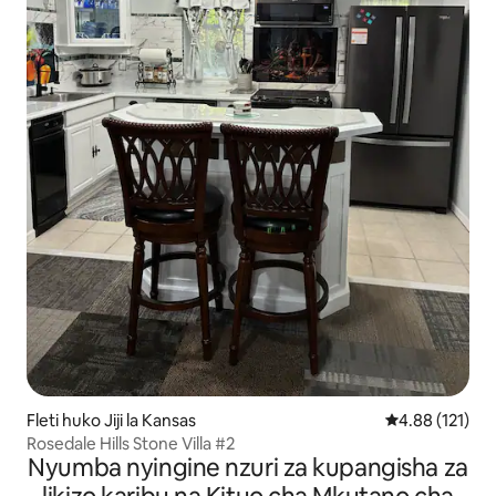
Fleti huko Jiji la Kansas
Ukadiriaji wa w
4.88 (121)
Rosedale Hills Stone Villa #2
Nyumba nyingine nzuri za kupangisha za