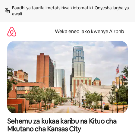
Ruka
Baadhi ya taarifa imetafsiriwa kiotomatiki. 
Onyesha lugha ya 
kwenda
awali
kwenye
maudhui
Weka eneo lako kwenye Airbnb
Sehemu za kukaa karibu na Kituo cha
Mkutano cha Kansas City