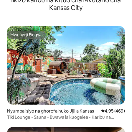
likizo karibu na Kituo cha Mkutano cha
Kansas City
Mwenyeji Bingwa
Mwenyeji Bingwa
Nyumba isiyo na ghorofa huko Jiji la Kansas
Ukadiriaji wa w
4.95 (469)
Tiki Lounge • Sauna • Bwawa la kuogelea • Karibu na
Downtown