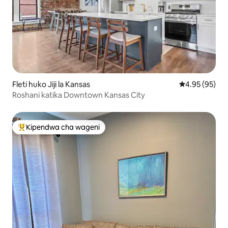
Fleti huko Jiji la Kansas
Ukadiriaji wa 
4.95 (95)
Roshani katika Downtown Kansas City
Kipendwa cha wageni
Kipendwa maarufu cha wageni