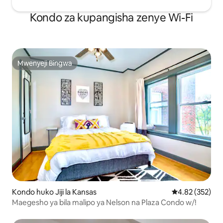
Kondo za kupangisha zenye Wi-Fi
Mwenyeji Bingwa
Mwenyeji Bingwa
Kondo huko Jiji la Kansas
Ukadiriaji wa w
4.82 (352)
Maegesho ya bila malipo ya Nelson na Plaza Condo w/!