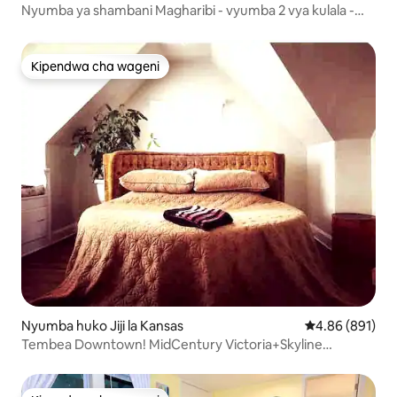
Nyumba ya shambani Magharibi - vyumba 2 vya kulala -
Ufikiaji rahisi wa barabara kuu
Kipendwa cha wageni
Kipendwa cha wageni
Nyumba huko Jiji la Kansas
Ukadiriaji wa w
4.86 (891)
Tembea Downtown! MidCentury Victoria+Skyline
mtazamo