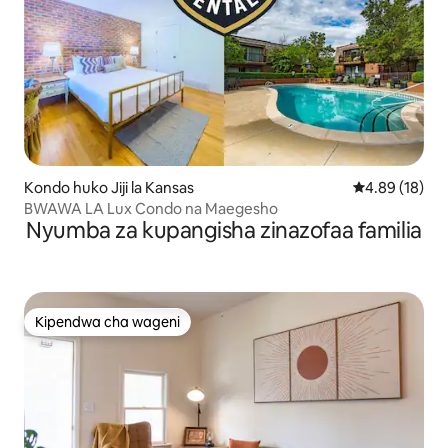
Kondo huko Jiji la Kansas
Ukadiriaji wa 
4.89 (18)
BWAWA LA Lux Condo na Maegesho
Nyumba za kupangisha zinazofaa familia
Kipendwa cha wageni
Kipendwa cha wageni