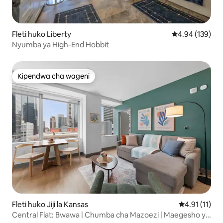
Fleti huko Liberty
Ukadiriaji wa w
4.94 (139)
Nyumba ya High-End Hobbit
Kipendwa cha wageni
Kipendwa cha wageni
Fleti huko Jiji la Kansas
Ukadiriaji wa
4.91 (11)
Central Flat: Bwawa | Chumba cha Mazoezi | Maegesho ya