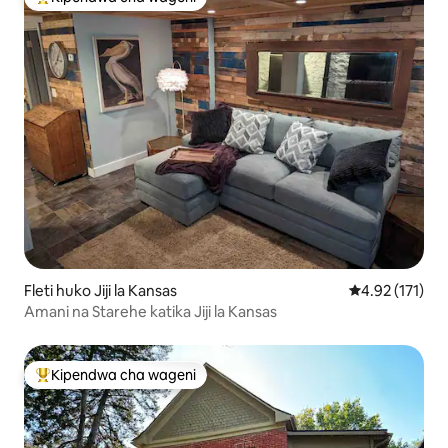
Kipendwa maarufu cha wageni
Fleti huko Jiji la Kansas
Ukadiriaji wa w
4.92 (171)
Amani na Starehe katika Jiji la Kansas
Kipendwa cha wageni
Kipendwa maarufu cha wageni