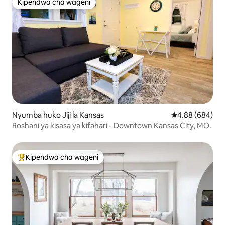
Kipendwa cha wageni
Kipendwa cha wageni
Nyumba huko Jiji la Kansas
Ukadiriaji wa wa
4.88 (684)
Roshani ya kisasa ya kifahari - Downtown Kansas City, MO.
Kipendwa cha wageni
Kipendwa maarufu cha wageni