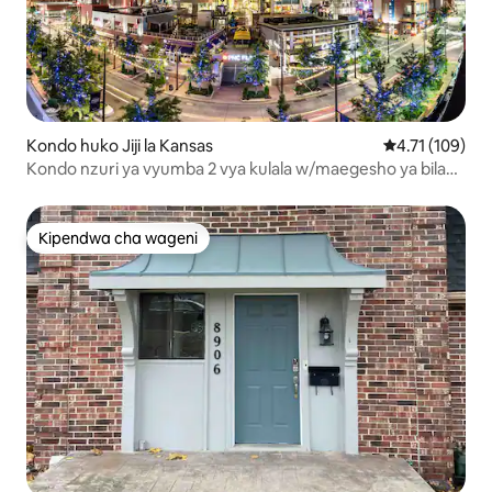
Kondo huko Jiji la Kansas
Ukadiriaji wa w
4.71 (109)
Kondo nzuri ya vyumba 2 vya kulala w/maegesho ya bila
malipo katikati ya jiji la KC
Kipendwa cha wageni
Kipendwa cha wageni