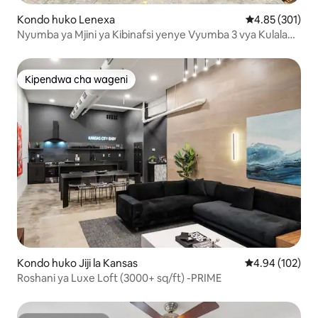
Kondo huko Lenexa
Ukadiriaji wa w
4.85 (301)
Nyumba ya Mjini ya Kibinafsi yenye Vyumba 3 vya Kulala
na Bafu 1.5
Kipendwa cha wageni
Kipendwa cha wageni
Kondo huko Jiji la Kansas
Ukadiriaji wa w
4.94 (102)
Roshani ya Luxe Loft (3000+ sq/ft) -PRIME