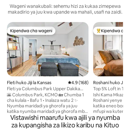
Wageni wanakubali: sehemu hizi za kukaa zimepewa
makadirio ya juu kwa upande wa mahali, usafi na zaidi.
Kipendwa cha wageni
Kipendwa cha 
Kipendwa cha wageni
Kipendwa maaruf
Fleti huko Jiji la Kansas
Ukadiriaji wa wastani wa 4.9 kat
4.9 (168)
Roshani huko Jiji l
Fleti ya Columbus Park Upper Dakika
Top 5% Loft in Tre
chache kutoka Katikati ya Jiji la KC
Walkable
🌇 Columbus Park, KCMO 🏡 Chumba 1
Ishi Kama Mkazi Ka
cha kulala • Bafu 1 • Inalaza watu 2 ✨
Roshani yenye chum
Nyumba maridadi ya ghorofa ya juu
katika eneo bora l
katika nyumba maridadi ya ghorofa mbili
mfupi wa kutemb
Vistawishi maarufu kwa ajili ya nyumba
yenye mlango wa kujitegemea 📍
migahawa maarufu
Tembea hadi Soko la Mto, vituo vya
kahawa, maduka ya
za kupangisha za likizo karibu na Kituo
tramu, mikahawa na vipendwa vya eneo
wakulima. Iwe uko h