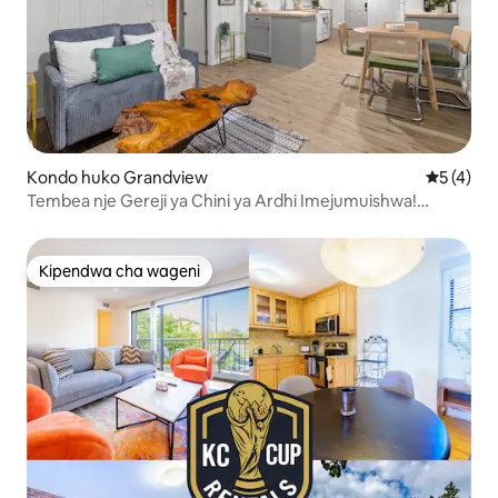
Kondo huko Grandview
Ukadiriaji
5 (4)
Tembea nje Gereji ya Chini ya Ardhi Imejumuishwa!
Wanyama Vipenzi Wanaruhusiwa!
Kipendwa cha wageni
Kipendwa cha wageni