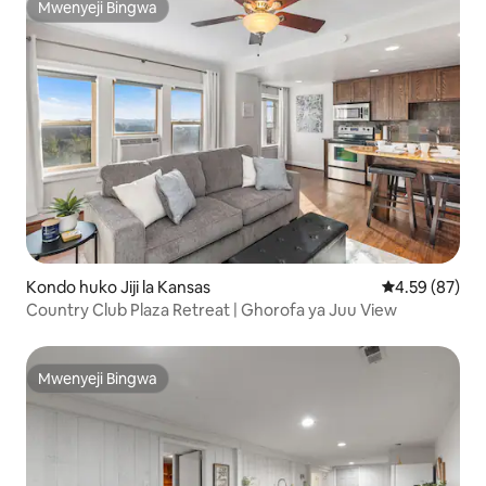
Mwenyeji Bingwa
Mwenyeji Bingwa
Kondo huko Jiji la Kansas
Ukadiriaji wa 
4.59 (87)
Country Club Plaza Retreat | Ghorofa ya Juu View
Mwenyeji Bingwa
Mwenyeji Bingwa