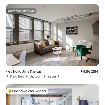
Bila Malipo | Katikati ya Jiji
Mwenyeji Bingwa
Mwenyeji Bingwa
Fleti huko Jiji la Kansas
Ukadiriaji wa wa
4.86 (284)
★ King Bed ★ Uptown Theater★
Kipendwa cha wageni
Kipendwa maarufu cha wageni