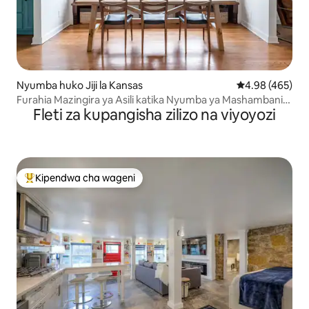
Nyumba huko Jiji la Kansas
Ukadiriaji wa w
4.98 (465)
Furahia Mazingira ya Asili katika Nyumba ya Mashambani
Fleti za kupangisha zilizo na viyoyozi
ya Kisasa Karibu na Jiji
Kipendwa cha wageni
Kipendwa maarufu cha wageni