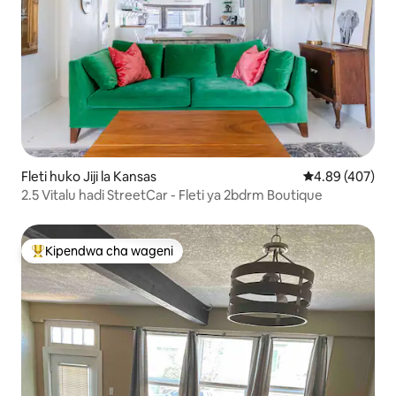
Fleti huko Jiji la Kansas
Ukadiriaji wa w
4.89 (407)
2.5 Vitalu hadi StreetCar - Fleti ya 2bdrm Boutique
Kipendwa cha wageni
Kipendwa maarufu cha wageni