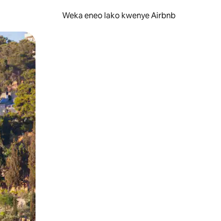
Weka eneo lako kwenye Airbnb
lezesha kidole kwenye ishara.