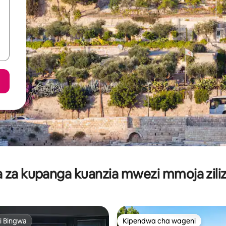
za kupanga kuanzia mwezi mmoja ziliz
i Bingwa
Kipendwa cha wageni
i Bingwa
Kipendwa cha wageni