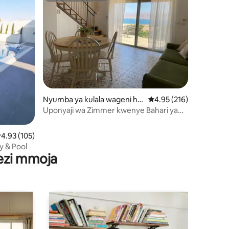
ni 266
Nyumba ya kulala wageni hu
Ukadiriaji wa wastani wa
4.95 (216)
ko Avnat
Uponyaji wa Zimmer kwenye Bahari ya
Chumvi Mponyaji katika Bahari ya
Chumvi
kadiriaji wa wastani wa 4.93 kati ya 5, tathmini 105
4.93 (105)
y & Pool
wezi mmoja