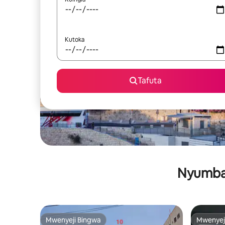
Kutoka
Tafuta
Nyumba 
Mwenyeji Bingwa
Mwenyej
Mwenyeji Bingwa
Mwenyej