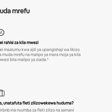
 muda mrefu
ei rahisi za kila mwezi
ei maalumu kwa ajili ya upangishaji wa likizo
a muda mrefu na malipo ya mara moja ya kila
wezi bila malipo ya ziada.*
e, unatafuta fleti zilizowekewa huduma?
irbnb ina nyumba za fleti zilizo na samani