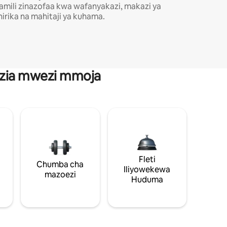
amili zinazofaa kwa wafanyakazi, makazi ya
hirika na mahitaji ya kuhama.
anzia mwezi mmoja
Fleti
Chumba cha
Iliyowekewa
mazoezi
Huduma