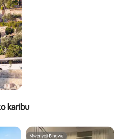
o karibu
Mwenyeji Bingwa
Mwenyeji Bingwa