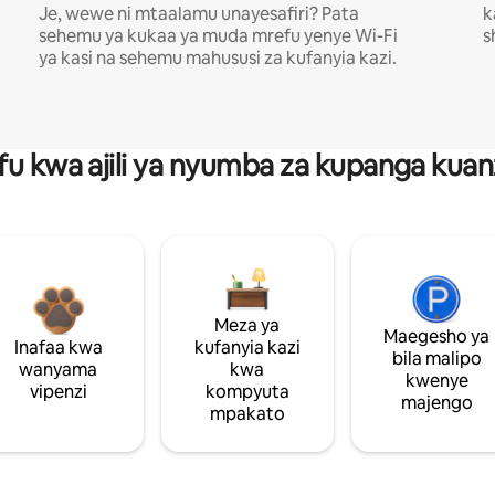
Je, wewe ni mtaalamu unayesafiri? Pata
k
sehemu ya kukaa ya muda mrefu yenye Wi-Fi
s
ya kasi na sehemu mahususi za kufanyia kazi.
fu kwa ajili ya nyumba za kupanga ku
Meza ya
Maegesho ya
Inafaa kwa
kufanyia kazi
bila malipo
wanyama
kwa
kwenye
vipenzi
kompyuta
majengo
mpakato