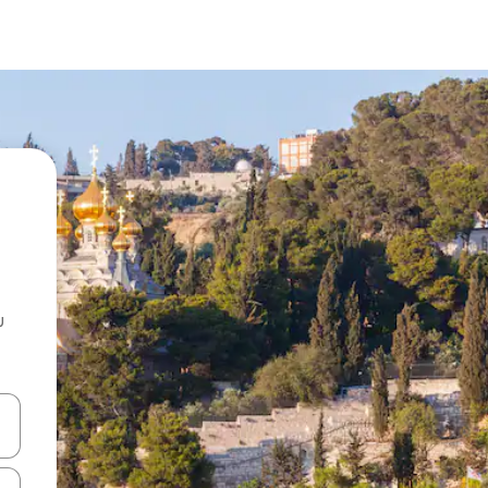
u
 vitufe vya vishale vya juu na chini au uchunguze kwa kugusa au kute