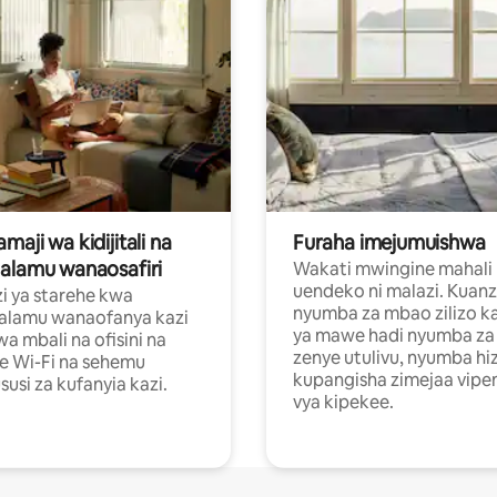
aji wa kidijitali na
Furaha imejumuishwa
alamu wanaosafiri
Wakati mwingine mahali
uendeko ni malazi. Kuanz
i ya starehe kwa
nyumba za mbao zilizo k
alamu wanaofanya kazi
ya mawe hadi nyumba za 
a mbali na ofisini na
zenye utulivu, nyumba hiz
e Wi-Fi na sehemu
kupangisha zimejaa vipe
usi za kufanyia kazi.
vya kipekee.