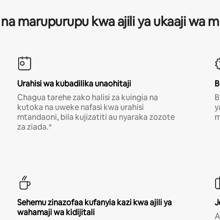
 na marupurupu kwa ajili ya ukaaji wa
Urahisi wa kubadilika unaohitaji
B
Chagua tarehe zako halisi za kuingia na
B
kutoka na uweke nafasi kwa urahisi
y
mtandaoni, bila kujizatiti au nyaraka zozote
m
za ziada.*
Sehemu zinazofaa kufanyia kazi kwa ajili ya
J
wahamaji wa kidijitali
A