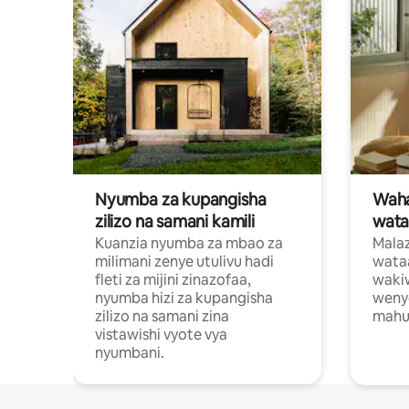
Nyumba za kupangisha
Waham
zilizo na samani kamili
wata
Kuanzia nyumba za mbao za
Malaz
milimani zenye utulivu hadi
wata
fleti za mijini zinazofaa,
wakiw
nyumba hizi za kupangisha
weny
zilizo na samani zina
mahus
vistawishi vyote vya
nyumbani.