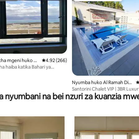
a 4.98 kati ya 5, tathmini 55
ha mgeni huko Av
Ukadiriaji wa wastani wa 4.92 kati ya 5, tathmi
4.92 (266)
ha haiba katika Bahari ya
Nyumba huko Al Ramah Dist
U
rict
Santorini Chalet VIP | 3BR Luxur
a nyumbani na bei nzuri za kuanzia m