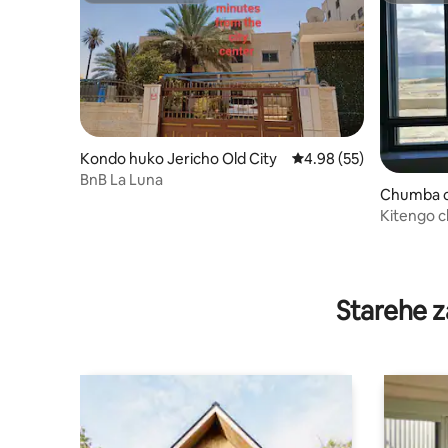
Kondo huko Jericho Old City
Ukadiriaji wa wastani w
4.98 (55)
BnB La Luna
Chumba c
nat
Kitengo c
Chumvi
Starehe z