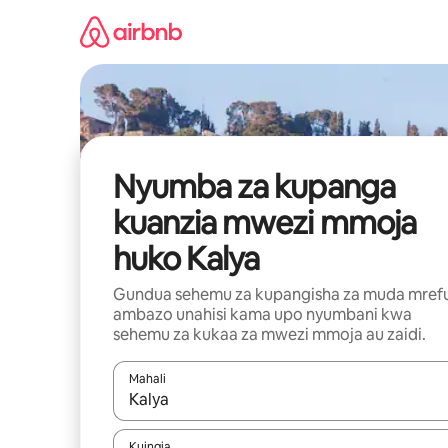
Ruka
kwenda
kwenye
maudhui
Nyumba za kupanga
kuanzia mwezi mmoja
huko Kalya
Gundua sehemu za kupangisha za muda mref
ambazo unahisi kama upo nyumbani kwa
sehemu za kukaa za mwezi mmoja au zaidi.
Mahali
Wakati matokeo yanapatikana, vinjari kwa kutumia
Kuingia