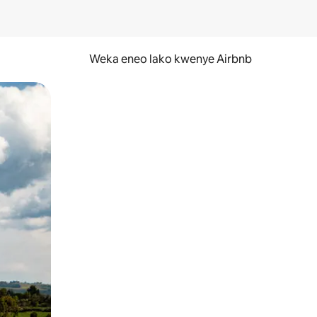
Weka eneo lako kwenye Airbnb
lezesha kidole kwenye ishara.