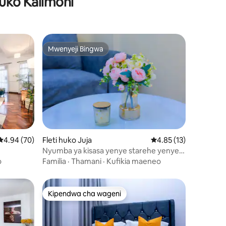
huko Kalimoni
Mwenyeji Bingwa
Mwenyeji Bingwa
Ukadiriaji wa wastani wa 4.94 kati ya 5, tathmini 70
4.94 (70)
Fleti huko Juja
Ukadiriaji wa wastani 
4.85 (13)
ini 49
Nyumba ya kisasa yenye starehe yenye
chumba 1 cha kulala |Barabara ya Thika
o
Familia
·
Thamani
·
Kufikia maeneo
|Juja
Kipendwa cha wageni
Kipendwa cha wageni