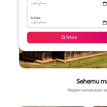
Kutoka
Tafuta
Sehemu maa
Wageni wanakubali: se