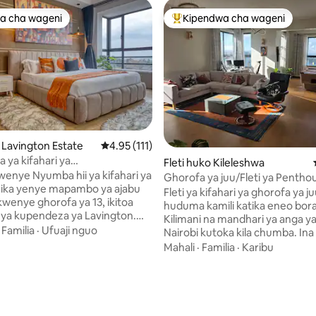
a cha wageni
Kipendwa cha wageni
a cha wageni
Kipendwa maarufu cha wageni
a 4.86 kati ya 5, tathmini 28
o Lavington Estate
Ukadiriaji wa wastani wa 4.95 kati ya 5, tathmi
4.95 (111)
 ya kifahari ya
Fleti huko Kileleshwa
elevisheni ya 85'/Kitanda cha
kwenye Nyumba hii ya kifahari ya
Ghorofa ya juu/Fleti ya Pentho
itanda cha Malkia
frika yenye mapambo ya ajabu
Kilimani, Nairobi
Fleti ya kifahari ya ghorofa ya 
kwenye ghorofa ya 13, ikitoa
huduma kamili katika eneo bora
ya kupendeza ya Lavington.
Kilimani na mandhari ya anga ya ji
wa kutumia televisheni ya inchi
·
Familia
·
Ufuaji nguo
Nairobi kutoka kila chumba. In
chaguo ya kutazama mtandaoni
vya kulala, jiko, sehemu 3 za kaz
Mahali
·
Familia
·
Karibu
Netflix, HBO na kadhalika.
zilizojitolea na vioo onyeshi, Te
ajivunia kitanda cha kifalme na
janja za 75" na 55", meza ya ku
vifaa vya kisasa, ikiwemo mashine
roshani ya kujitegemea inayoe
so. Furahia maegesho ya bila
machweo, Wi-Fi ya kasi ya juu, 
-Fi ya kasi, roshani yenye
umeme, mashine ya kufulia na 