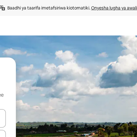
Baadhi ya taarifa imetafsiriwa kiotomatiki. 
Onyesha lugha ya awali
ee
 vitufe vya vishale vya juu na chini au uchunguze kwa kugusa au kute