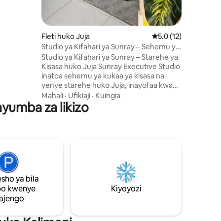
 kufanya
. Umbali
duka
 makubwa,
Fleti huko Juja
Ukadiriaji wa wastani
5.0 (12)
a Nairobi.
Studio ya Kifahari ya Sunray – Sehemu ya
Kukaa ya Kifahari Karibu na JKUAT
Studio ya Kifahari ya Sunray – Starehe ya
Kisasa huko Juja Sunray Executive Studio
inatoa sehemu ya kukaa ya kisasa na
yenye starehe huko Juja, inayofaa kwa
wasafiri wa kikazi, wanandoa na
Mahali
·
Ufikiaji
·
Kuingia
nyumba za likizo
wanafunzi. Furahia kitanda chenye
starehe, Smart TV, Wi-Fi ya kasi, chumba
cha kupikia, bafu la kujitegemea,
maegesho ya bila malipo na mazingira
salama. Inapatikana kwa urahisi karibu na
JKUAT, migahawa, maduka makubwa na
Barabara Kuu ya Thika. Weka nafasi ya
sehemu yako ya kukaa na ufurahie
sho ya bila
sehemu ya kukaa ya kisasa, ya bei nafuu
po kwenye
na yenye utulivu huko Juja.
Kiyoyozi
ajengo