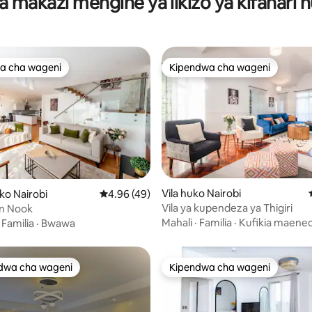
a makazi mengine ya likizo ya kifahari 
a cha wageni
Kipendwa cha wageni
a cha wageni
Kipendwa cha wageni
a 4.83 kati ya 5, tathmini 18
Vila huko Nairobi
o Nairobi
Ukadiriaji wa wastani wa 4.96 kati ya 5, tathm
4.96 (49)
Vila ya kupendeza ya Thigiri
n Nook
Mahali
·
Familia
·
Kufikia maene
·
Familia
·
Bwawa
dwa cha wageni
Kipendwa cha wageni
a maarufu cha wageni
Kipendwa cha wageni