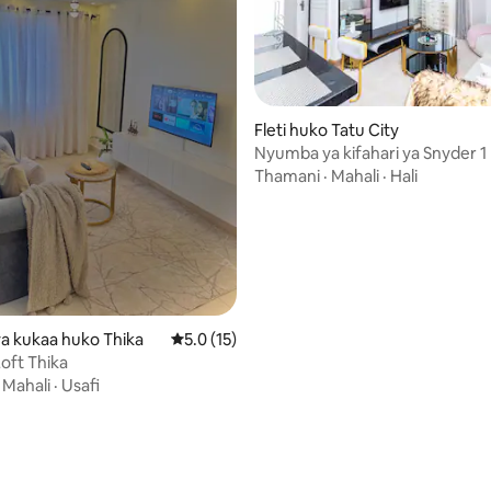
a 4.91 kati ya 5, tathmini 11
Fleti huko Tatu City
Nyumba ya kifahari ya Snyder 1
Thamani
·
Mahali
·
Hali
a kukaa huko Thika
Ukadiriaji wa wastani wa 5.0 kati ya 5, tathm
5.0 (15)
Loft Thika
·
Mahali
·
Usafi