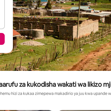
rufu za kukodisha wakati wa likizo mji
hemu hizi za kukaa zimepewa makadirio ya juu kwa upande wa m