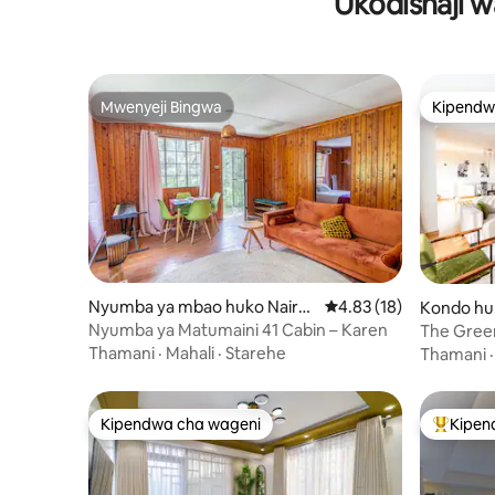
Ukodishaji w
Mwenyeji Bingwa
Kipendw
Mwenyeji Bingwa
Kipendw
Nyumba ya mbao huko Nairo
Ukadiriaji wa wastani w
4.83 (18)
Kondo huk
bi
Nyumba ya Matumaini 41 Cabin – Karen
The Gree
Thamani
·
Mahali
·
Starehe
Thamani
Kipendwa cha wageni
Kipen
Kipendwa cha wageni
Kipendw