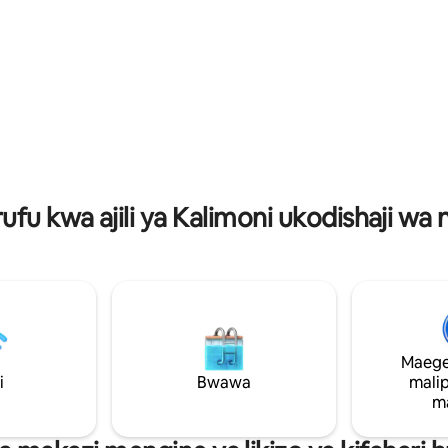
o wa machweo na ufikiaji wa
Maisha ya starehe, utendaji wa
 mazoezi, bwawa lenye joto na
kazi ukiwa nyumbani na urahisi
a paa-yote yakiwa na usalama
wa kutembea hadi kwenye ma
wa ajili ya utulivu wa akili.
makubwa, mikahawa, maduka
hospitali na Wilaya ya Biashara y
ufu kwa ajili ya Kalimoni ukodishaji wa 
Maege
i
Bwawa
mali
m