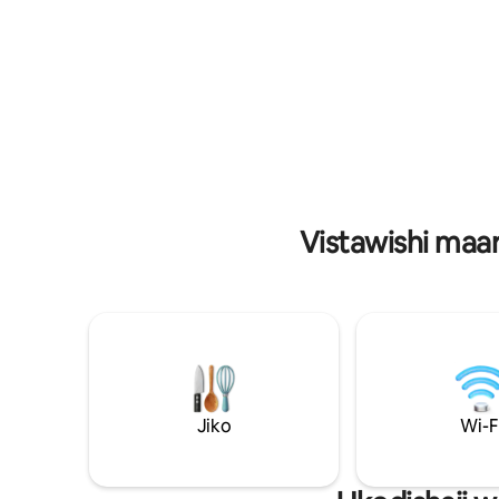
na JF Fun City. Jasura za kuendesha
mwonekan
baiskeli zinakusubiri katika Maporomoko
ukumbi wa
ya Thiririka Karibu nyumbani mbali na
bustani y
nyumbani!!
wa saa 24 k
Vistawishi maar
Jiko
Wi-F