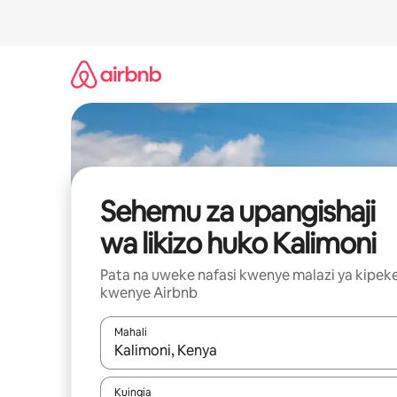
Ruka
kwenda
kwenye
maudhui
Sehemu za upangishaji
wa likizo huko Kalimoni
Pata na uweke nafasi kwenye malazi ya kipek
kwenye Airbnb
Mahali
Wakati matokeo yanapatikana, vinjari kwa kutumia
Kuingia