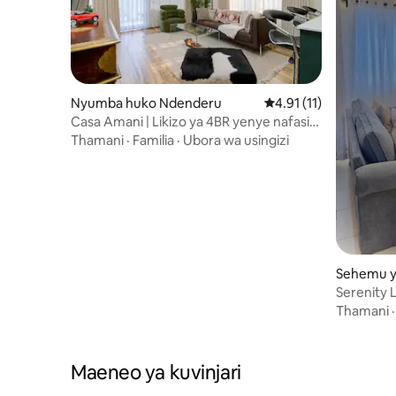
Nyumba huko Ndenderu
Ukadiriaji wa wastani w
4.91 (11)
Casa Amani | Likizo ya 4BR yenye nafasi
kubwa + Kuchukuliwa Uwanjani
Thamani
·
Familia
·
Ubora wa usingizi
Sehemu y
Serenity 
Thamani
Maeneo ya kuvinjari