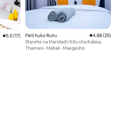
Fleti huko Ruiru
Ukadiriaji wa wastani w
4.88 (25)
Ukadiriaji wa wastani wa 5.0 kati ya 5, tathmini 17
5.0 (17)
Starehe na Maridadi | Kito cha Kabisa.
Thamani
·
Mahali
·
Maegesho
ini 15