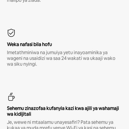
malipo ya ziada.*
Weka nafasi bila hofu
Imetathminiwa na jumuiya yetu inayoaminika ya
wageni na usaidizi wa saa 24 wakati wa ukaaji wako
wa siku nyingi.
Sehemu zinazofaa kufanyia kazi kwa ajili ya wahamaji
wa kidijitali
Je, wewe ni mtaalamu unayesafiri? Pata sehemu ya
kukaa ya muda mrefu yenye Wi-Fi ya kasi na sehemu