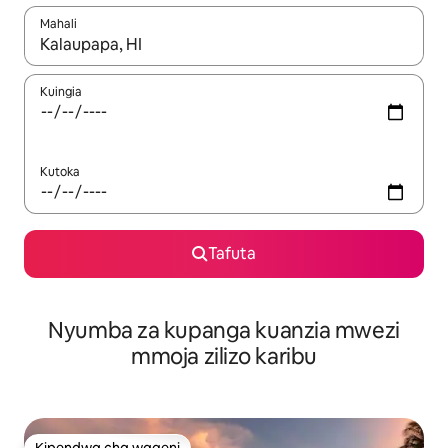
Mahali
Wakati matokeo yanapatikana, vinjari kwa kutumia vitufe vya v
Kuingia
Kutoka
Tafuta
Nyumba za kupanga kuanzia mwezi
mmoja zilizo karibu