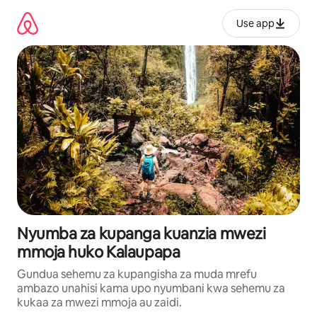
Ruka
kwenda
Use app
kwenye
maudhui
Nyumba za kupanga kuanzia mwezi
mmoja huko Kalaupapa
Gundua sehemu za kupangisha za muda mrefu
ambazo unahisi kama upo nyumbani kwa sehemu za
kukaa za mwezi mmoja au zaidi.