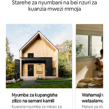
Starehe za nyumbani na bei nzuri za
Molokai
kuanzia mwezi mmoja
Nyumba za kupangisha
Wahamaji wa ki
zilizo na samani kamili
wataalamu wa
Kuanzia nyumba za mbao za
Malazi ya star