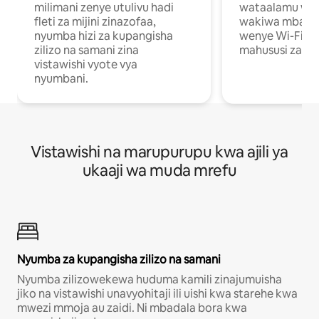
milimani zenye utulivu hadi
wataalamu wan
fleti za mijini zinazofaa,
wakiwa mbali na
nyumba hizi za kupangisha
wenye Wi-Fi n
zilizo na samani zina
mahususi za kuf
vistawishi vyote vya
nyumbani.
Vistawishi na marupurupu kwa ajili ya
ukaaji wa muda mrefu
Nyumba za kupangisha zilizo na samani
Nyumba zilizowekewa huduma kamili zinajumuisha
jiko na vistawishi unavyohitaji ili uishi kwa starehe kwa
mwezi mmoja au zaidi. Ni mbadala bora kwa