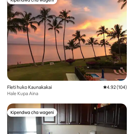
Kipendwa cha wageni
Kipendwa cha wageni
Fleti huko Kaunakakai
Ukadiriaji wa w
4.92 (104)
Hale Kupa Aina
Kipendwa cha wageni
Kipendwa cha wageni