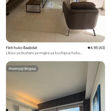
Fleti huko Baabdat
Ukadiriaji wa 
4.95 (43)
Likizo ya bustani ya majira ya kuchipua huko
baabdat|faragha, tulivu na starehe
Mwenyeji Bingwa
Mwenyeji Bingwa