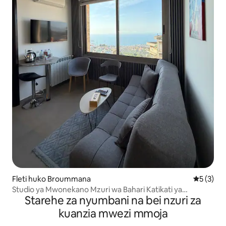
Fleti huko Broummana
Ukadiriaji
5 (3)
Studio ya Mwonekano Mzuri wa Bahari Katikati ya
Starehe za nyumbani na bei nzuri za
Broumana
kuanzia mwezi mmoja