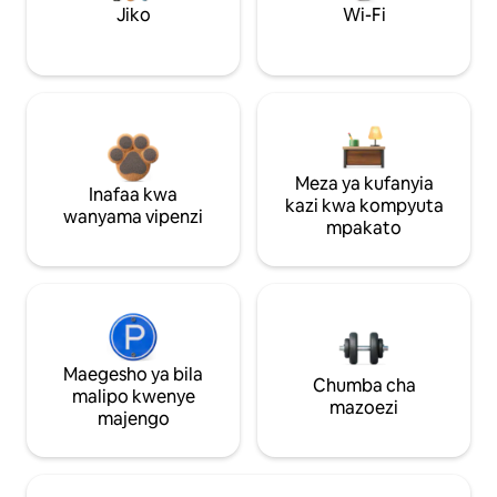
Jiko
Wi-Fi
Meza ya kufanyia
Inafaa kwa
kazi kwa kompyuta
wanyama vipenzi
mpakato
Maegesho ya bila
Chumba cha
malipo kwenye
mazoezi
majengo