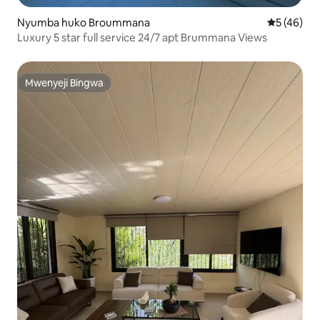
Nyumba huko Broummana
Ukadiriaji 
5 (46)
Luxury 5 star full service 24/7 apt Brummana Views
Mwenyeji Bingwa
Mwenyeji Bingwa