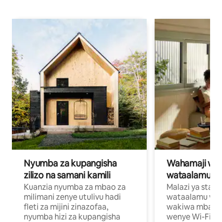
Nyumba za kupangisha
Wahamaji wa ki
zilizo na samani kamili
wataalamu wa
Kuanzia nyumba za mbao za
Malazi ya star
milimani zenye utulivu hadi
wataalamu wan
fleti za mijini zinazofaa,
wakiwa mbali na
nyumba hizi za kupangisha
wenye Wi-Fi n