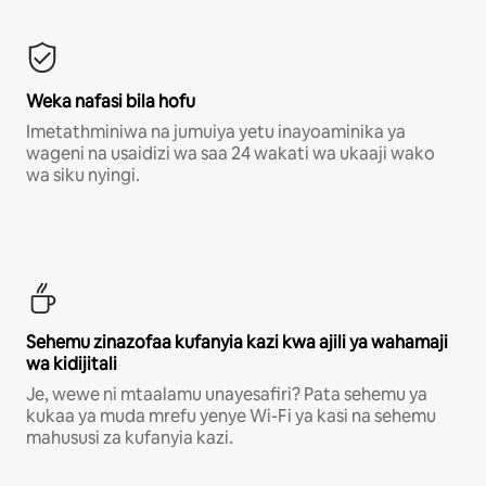
Weka nafasi bila hofu
Imetathminiwa na jumuiya yetu inayoaminika ya
wageni na usaidizi wa saa 24 wakati wa ukaaji wako
wa siku nyingi.
Sehemu zinazofaa kufanyia kazi kwa ajili ya wahamaji
wa kidijitali
Je, wewe ni mtaalamu unayesafiri? Pata sehemu ya
kukaa ya muda mrefu yenye Wi-Fi ya kasi na sehemu
mahususi za kufanyia kazi.