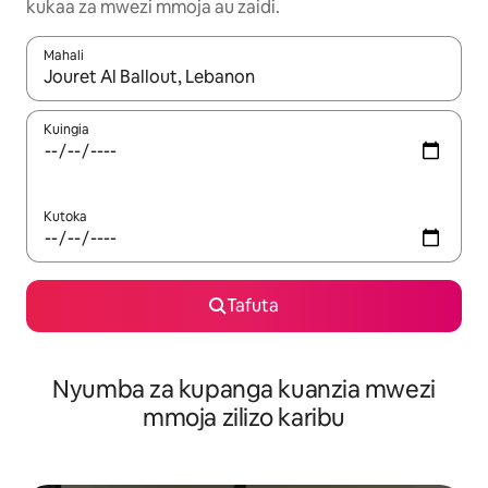
kukaa za mwezi mmoja au zaidi.
Mahali
Wakati matokeo yanapatikana, vinjari kwa kutumia vitufe vya v
Kuingia
Kutoka
Tafuta
Nyumba za kupanga kuanzia mwezi
mmoja zilizo karibu