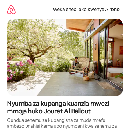
Ruka
kwenda
Weka eneo lako kwenye Airbnb
kwenye
maudhui
Nyumba za kupanga kuanzia mwezi
mmoja huko Jouret Al Ballout
Gundua sehemu za kupangisha za muda mrefu
ambazo unahisi kama upo nyumbani kwa sehemu za