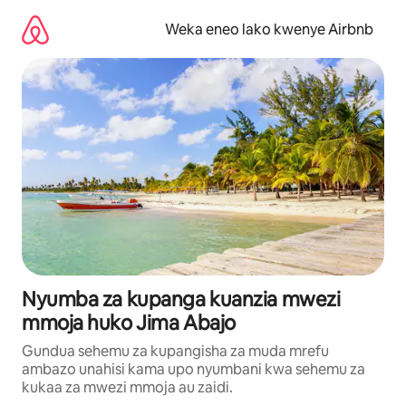
Ruka
kwenda
Weka eneo lako kwenye Airbnb
kwenye
maudhui
Nyumba za kupanga kuanzia mwezi
mmoja huko Jima Abajo
Gundua sehemu za kupangisha za muda mrefu
ambazo unahisi kama upo nyumbani kwa sehemu za
kukaa za mwezi mmoja au zaidi.