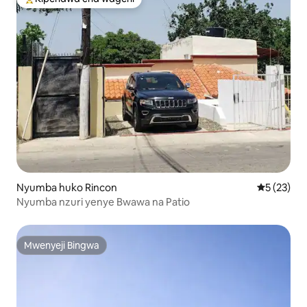
Kipendwa maarufu cha wageni
Nyumba huko Rincon
Ukadiriaji 
5 (23)
Nyumba nzuri yenye Bwawa na Patio
Mwenyeji Bingwa
Mwenyeji Bingwa