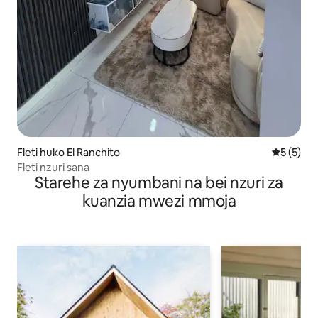
Fleti huko El Ranchito
Ukadiriaji
5 (5)
Fleti nzuri sana
Starehe za nyumbani na bei nzuri za
kuanzia mwezi mmoja