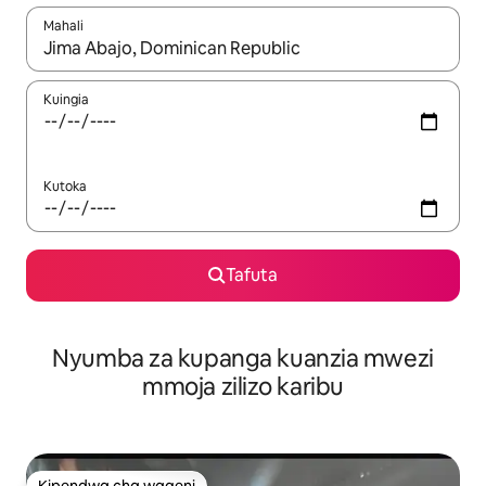
Mahali
Wakati matokeo yanapatikana, vinjari kwa kutumia vitufe vya v
Kuingia
Kutoka
Tafuta
Nyumba za kupanga kuanzia mwezi
mmoja zilizo karibu