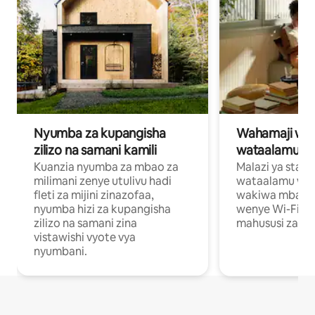
Nyumba za kupangisha
Wahamaji wa ki
zilizo na samani kamili
wataalamu wa
Kuanzia nyumba za mbao za
Malazi ya star
milimani zenye utulivu hadi
wataalamu wan
fleti za mijini zinazofaa,
wakiwa mbali na
nyumba hizi za kupangisha
wenye Wi-Fi n
zilizo na samani zina
mahususi za kuf
vistawishi vyote vya
nyumbani.