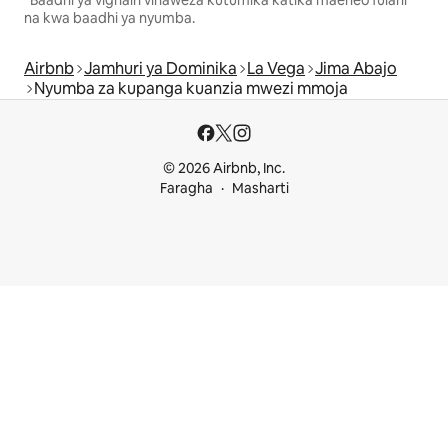
*Baadhi ya vighairi vinaweza kutumika katika maeneo fulani
na kwa baadhi ya nyumba.
Airbnb
Jamhuri ya Dominika
La Vega
Jima Abajo
Nyumba za kupanga kuanzia mwezi mmoja
© 2026 Airbnb, Inc.
Faragha
Masharti