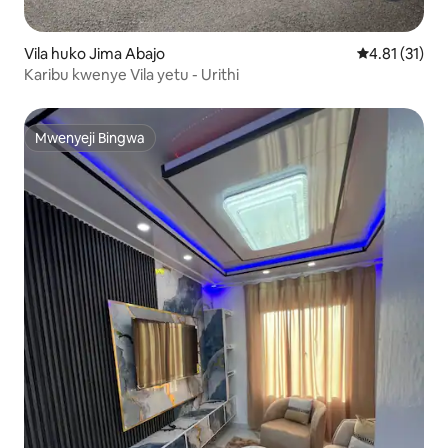
Vila huko Jima Abajo
Ukadiriaji wa 
4.81 (31)
Karibu kwenye Vila yetu - Urithi
Mwenyeji Bingwa
Mwenyeji Bingwa