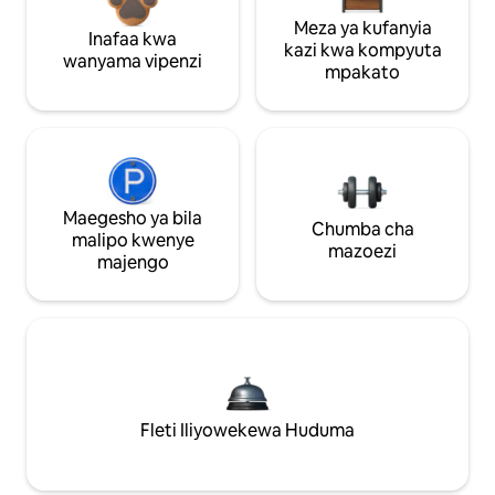
Meza ya kufanyia
Inafaa kwa
kazi kwa kompyuta
wanyama vipenzi
mpakato
Maegesho ya bila
Chumba cha
malipo kwenye
mazoezi
majengo
Fleti Iliyowekewa Huduma