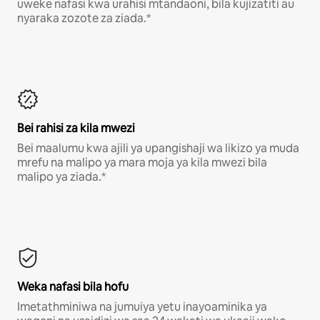
uweke nafasi kwa urahisi mtandaoni, bila kujizatiti au
nyaraka zozote za ziada.*
Bei rahisi za kila mwezi
Bei maalumu kwa ajili ya upangishaji wa likizo ya muda
mrefu na malipo ya mara moja ya kila mwezi bila
malipo ya ziada.*
Weka nafasi bila hofu
Imetathminiwa na jumuiya yetu inayoaminika ya