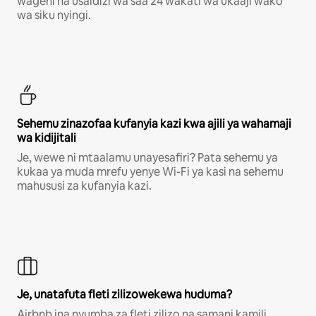
wageni na usaidizi wa saa 24 wakati wa ukaaji wako
wa siku nyingi.
Sehemu zinazofaa kufanyia kazi kwa ajili ya wahamaji
wa kidijitali
Je, wewe ni mtaalamu unayesafiri? Pata sehemu ya
kukaa ya muda mrefu yenye Wi-Fi ya kasi na sehemu
mahususi za kufanyia kazi.
Je, unatafuta fleti zilizowekewa huduma?
Airbnb ina nyumba za fleti zilizo na samani kamili