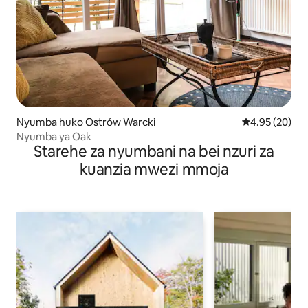
Nyumba huko Ostrów Warcki
Ukadiriaji wa 
4.95 (20)
Nyumba ya Oak
Starehe za nyumbani na bei nzuri za
kuanzia mwezi mmoja