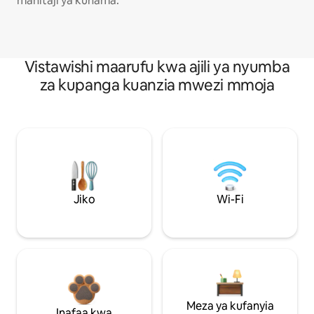
mahitaji ya kuhama.
Vistawishi maarufu kwa ajili ya nyumba
za kupanga kuanzia mwezi mmoja
Jiko
Wi-Fi
Meza ya kufanyia
Inafaa kwa