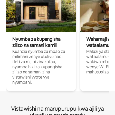
Nyumba za kupangisha
Wahamaji wa ki
zilizo na samani kamili
wataalamu wa
Kuanzia nyumba za mbao za
Malazi ya star
milimani zenye utulivu hadi
wataalamu wan
fleti za mijini zinazofaa,
wakiwa mbali na
nyumba hizi za kupangisha
wenye Wi-Fi n
zilizo na samani zina
mahususi za kuf
vistawishi vyote vya
nyumbani.
Vistawishi na marupurupu kwa ajili ya