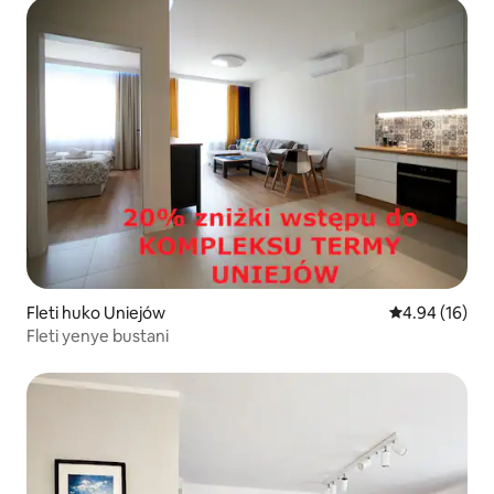
Fleti huko Uniejów
Ukadiriaji wa 
4.94 (16)
Fleti yenye bustani