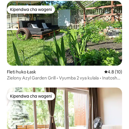
Kipendwa cha wageni
Kipendwa cha wageni
Fleti huko Łask
Ukadiriaji wa
4.8 (10)
Zielony Azyl Garden Grill • Vyumba 2 vya kulala • Inatoshea
watu 6
Kipendwa cha wageni
Kipendwa cha wageni