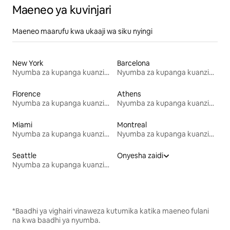
Maeneo ya kuvinjari
Maeneo maarufu kwa ukaaji wa siku nyingi
New York
Barcelona
Nyumba za kupanga kuanzia mwezi mmoja
Nyumba za kupanga kuanzia mwezi mmoja
Florence
Athens
Nyumba za kupanga kuanzia mwezi mmoja
Nyumba za kupanga kuanzia mwezi mmoja
Miami
Montreal
Nyumba za kupanga kuanzia mwezi mmoja
Nyumba za kupanga kuanzia mwezi mmoja
Seattle
Onyesha zaidi
Nyumba za kupanga kuanzia mwezi mmoja
*Baadhi ya vighairi vinaweza kutumika katika maeneo fulani
na kwa baadhi ya nyumba.