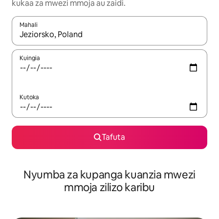
kukaa za mwezi mmoja au zaidi.
Mahali
Wakati matokeo yanapatikana, vinjari kwa kutumia vitufe vya v
Kuingia
Kutoka
Tafuta
Nyumba za kupanga kuanzia mwezi
mmoja zilizo karibu