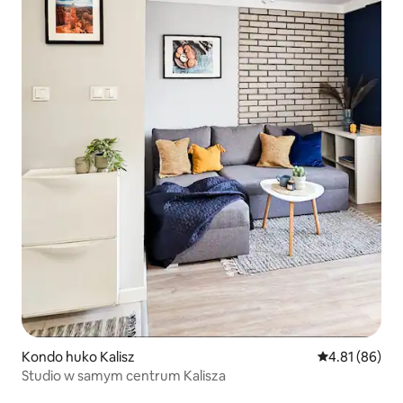
Kondo huko Kalisz
Ukadiriaji wa 
4.81 (86)
Studio w samym centrum Kalisza