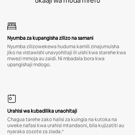
ukaaji wa muda mrefu
Nyumba za kupangisha zilizo na samani
Nyumba zilizowekewa huduma kamili zinajumuisha
jiko na vistawishi unavyohitaji ili uishi kwa starehe kwa
mwezi mmoja au zaidi. Ni mbadala bora kwa
upangishaji mdogo.
Urahisi wa kubadilika unaohitaji
Chagua tarehe zako halisi za kuingia na kutoka na
uweke nafasi kwa urahisi mtandaoni, bila kujizatiti au
nyaraka zozote za ziada.*