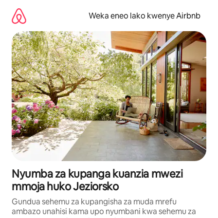
Ruka
kwenda
Weka eneo lako kwenye Airbnb
kwenye
maudhui
Nyumba za kupanga kuanzia mwezi
mmoja huko Jeziorsko
Gundua sehemu za kupangisha za muda mrefu
ambazo unahisi kama upo nyumbani kwa sehemu za