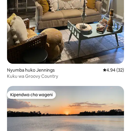
Nyumba huko Jennings
Ukadiriaji wa 
4.94 (32)
Kuku wa Groovy Country
Kipendwa cha wageni
Kipendwa cha wageni