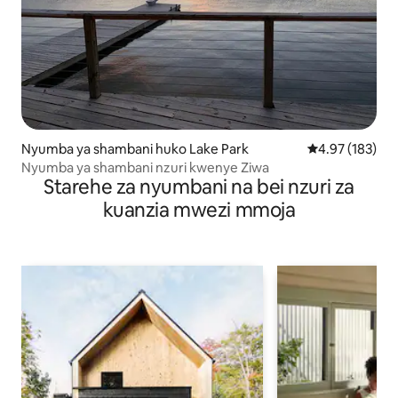
Nyumba ya shambani huko Lake Park
Ukadiriaji wa w
4.97 (183)
Nyumba ya shambani nzuri kwenye Ziwa
Starehe za nyumbani na bei nzuri za
kuanzia mwezi mmoja