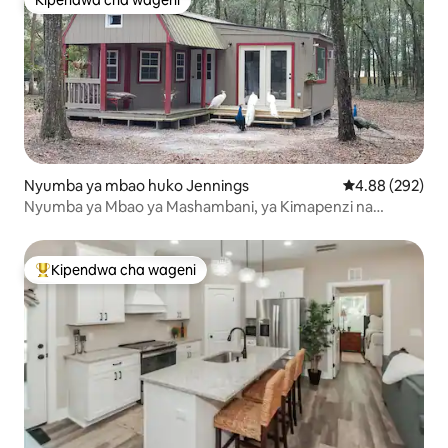
Kipendwa cha wageni
Kipendwa cha wageni
Nyumba ya mbao huko Jennings
Ukadiriaji wa w
4.88 (292)
Nyumba ya Mbao ya Mashambani, ya Kimapenzi na
Binafsi.
Kipendwa cha wageni
Kipendwa maarufu cha wageni