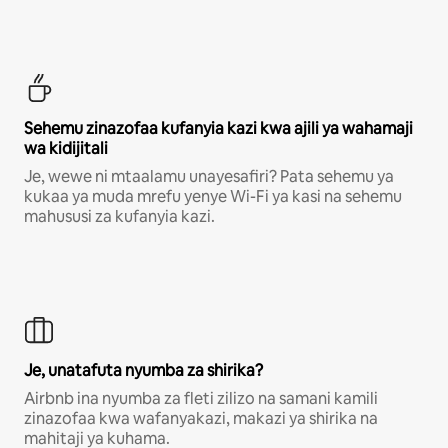
Sehemu zinazofaa kufanyia kazi kwa ajili ya wahamaji
wa kidijitali
Je, wewe ni mtaalamu unayesafiri? Pata sehemu ya
kukaa ya muda mrefu yenye Wi-Fi ya kasi na sehemu
mahususi za kufanyia kazi.
Je, unatafuta nyumba za shirika?
Airbnb ina nyumba za fleti zilizo na samani kamili
zinazofaa kwa wafanyakazi, makazi ya shirika na
mahitaji ya kuhama.