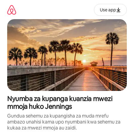
Ruka
kwenda
Use app
kwenye
maudhui
Nyumba za kupanga kuanzia mwezi
mmoja huko Jennings
Gundua sehemu za kupangisha za muda mrefu
ambazo unahisi kama upo nyumbani kwa sehemu za
kukaa za mwezi mmoja au zaidi.