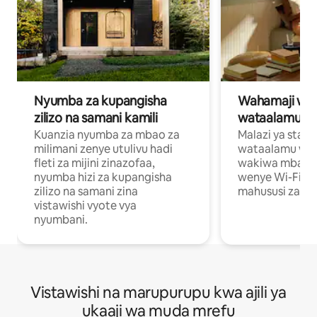
Nyumba za kupangisha
Wahamaji wa ki
zilizo na samani kamili
wataalamu wa
Kuanzia nyumba za mbao za
Malazi ya star
milimani zenye utulivu hadi
wataalamu wan
fleti za mijini zinazofaa,
wakiwa mbali na
nyumba hizi za kupangisha
wenye Wi-Fi n
zilizo na samani zina
mahususi za kuf
vistawishi vyote vya
nyumbani.
Vistawishi na marupurupu kwa ajili ya
ukaaji wa muda mrefu