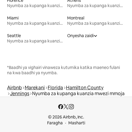
Florence
Athens
Nyumba za kupanga kuanzia mwezi mmoja
Nyumba za kupanga kuanzia mwezi mmoja
Miami
Montreal
Nyumba za kupanga kuanzia mwezi mmoja
Nyumba za kupanga kuanzia mwezi mmoja
Seattle
Onyesha zaidi
Nyumba za kupanga kuanzia mwezi mmoja
*Baadhi ya vighairi vinaweza kutumika katika maeneo fulani
na kwa baadhi ya nyumba.
Airbnb
Marekani
Florida
Hamilton County
Jennings
Nyumba za kupanga kuanzia mwezi mmoja
© 2026 Airbnb, Inc.
Faragha
Masharti