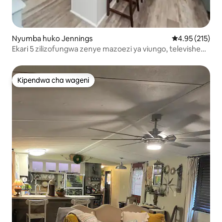
Nyumba huko Jennings
Ukadiriaji wa w
4.95 (215)
Ekari 5 zilizofungwa zenye mazoezi ya viungo, televisheni
5, kitanda aina ya king
Kipendwa cha wageni
Kipendwa cha wageni