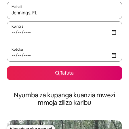
Mahali
Wakati matokeo yanapatikana, vinjari kwa kutumia vitufe vya v
Kuingia
Kutoka
Tafuta
Nyumba za kupanga kuanzia mwezi
mmoja zilizo karibu