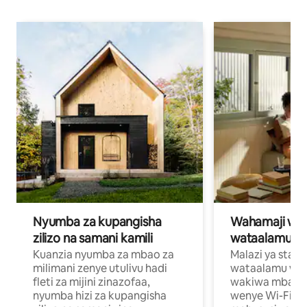
Nyumba za kupangisha
Wahamaji wa ki
zilizo na samani kamili
wataalamu wa
Kuanzia nyumba za mbao za
Malazi ya star
milimani zenye utulivu hadi
wataalamu wan
fleti za mijini zinazofaa,
wakiwa mbali na
nyumba hizi za kupangisha
wenye Wi-Fi n