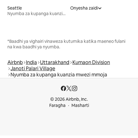
Seattle
Onyesha zaidi
Nyumba za kupanga kuanzia mwezi mmoja
*Baadhi ya vighairi vinaweza kutumika katika maeneo fulani
na kwa baadhi ya nyumba.
Airbnb
India
Uttarakhand
Kumaon Division
Janoti Palari Village
Nyumba za kupanga kuanzia mwezi mmoja
© 2026 Airbnb, Inc.
Faragha
Masharti