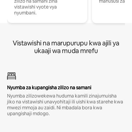
zilizo na samani zina
mahususi za kuf
vistawishi vyote vya
nyumbani.
Vistawishi na marupurupu kwa ajili ya
ukaaji wa muda mrefu
Nyumba za kupangisha zilizo na samani
Nyumba zilizowekewa huduma kamili zinajumuisha
jiko na vistawishi unavyohitaji ili uishi kwa starehe kwa
mwezi mmoja au zaidi. Ni mbadala bora kwa
upangishaji mdogo.