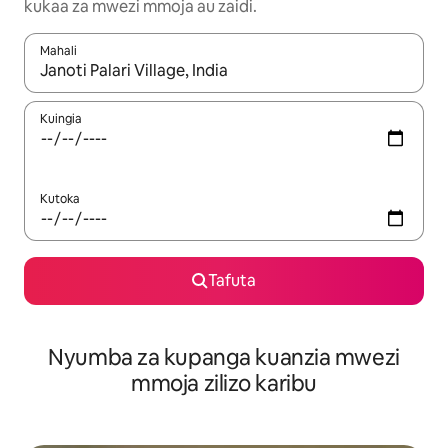
kukaa za mwezi mmoja au zaidi.
Mahali
Wakati matokeo yanapatikana, vinjari kwa kutumia vitufe vya v
Kuingia
Kutoka
Tafuta
Nyumba za kupanga kuanzia mwezi
mmoja zilizo karibu