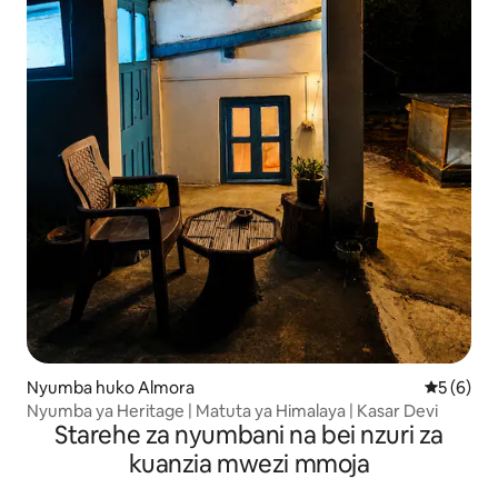
Nyumba huko Almora
Ukadiriaji
5 (6)
Nyumba ya Heritage | Matuta ya Himalaya | Kasar Devi
Starehe za nyumbani na bei nzuri za
kuanzia mwezi mmoja