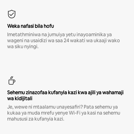
Weka nafasi bila hofu
Imetathminiwa na jumuiya yetu inayoaminika ya
wageni na usaidizi wa saa 24 wakati wa ukaaji wako
wa siku nyingi.
Sehemu zinazofaa kufanyia kazi kwa ajili ya wahamaji
wa kidijitali
Je, wewe ni mtaalamu unayesafiri? Pata sehemu ya
kukaa ya muda mrefu yenye Wi-Fi ya kasi na sehemu
mahususi za kufanyia kazi.