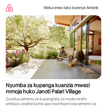
Ruka
kwenda
Weka eneo lako kwenye Airbnb
kwenye
maudhui
Nyumba za kupanga kuanzia mwezi
mmoja huko Janoti Palari Village
Gundua sehemu za kupangisha za muda mrefu
ambazo unahisi kama upo nyumbani kwa sehemu za