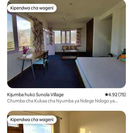
Kipendwa cha wageni
Kipendwa cha wageni
Kijumba huko Sunola Village
Ukadiriaji wa 
4.92 (75)
Chumba cha Kukaa cha Nyumba ya Ndege Ndogo ya
Kunal 002
Kipendwa cha wageni
Kipendwa cha wageni