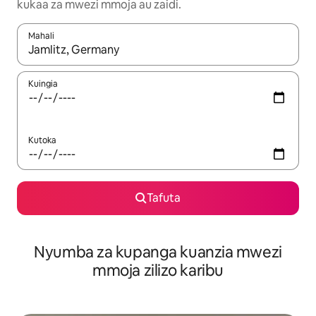
kukaa za mwezi mmoja au zaidi.
Mahali
Wakati matokeo yanapatikana, vinjari kwa kutumia vitufe vya v
Kuingia
Kutoka
Tafuta
Nyumba za kupanga kuanzia mwezi
mmoja zilizo karibu