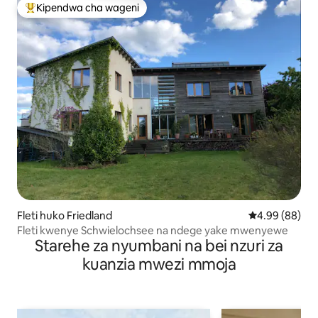
Kipendwa cha wageni
Kipendwa maarufu cha wageni
Fleti huko Friedland
Ukadiriaji wa 
4.99 (88)
Fleti kwenye Schwielochsee na ndege yake mwenyewe
Starehe za nyumbani na bei nzuri za
kuanzia mwezi mmoja