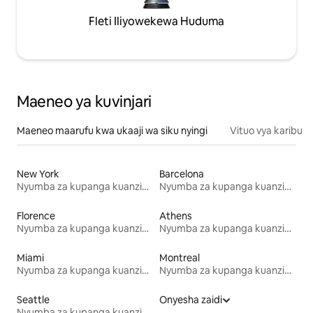
Fleti Iliyowekewa Huduma
Maeneo ya kuvinjari
Maeneo maarufu kwa ukaaji wa siku nyingi
Vituo vya karibu
New York
Barcelona
Nyumba za kupanga kuanzia mwezi mmoja
Nyumba za kupanga kuanzia mwezi mmoja
Florence
Athens
Nyumba za kupanga kuanzia mwezi mmoja
Nyumba za kupanga kuanzia mwezi mmoja
Miami
Montreal
Nyumba za kupanga kuanzia mwezi mmoja
Nyumba za kupanga kuanzia mwezi mmoja
Seattle
Onyesha zaidi
Nyumba za kupanga kuanzia mwezi mmoja