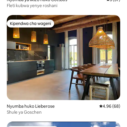
Fleti kubwa yenye roshani
Kipendwa cha wageni
Kipendwa cha wageni
Nyumba huko Lieberose
Ukadiriaji wa 
4.96 (68)
Shule ya Goschen