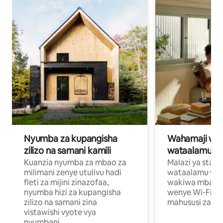
Nyumba za kupangisha
Wahamaji wa ki
zilizo na samani kamili
wataalamu wa
Kuanzia nyumba za mbao za
Malazi ya star
milimani zenye utulivu hadi
wataalamu wan
fleti za mijini zinazofaa,
wakiwa mbali na
nyumba hizi za kupangisha
wenye Wi-Fi n
zilizo na samani zina
mahususi za kuf
vistawishi vyote vya
nyumbani.