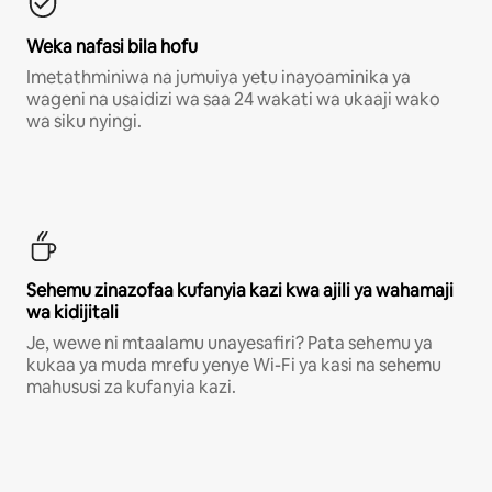
Weka nafasi bila hofu
Imetathminiwa na jumuiya yetu inayoaminika ya
wageni na usaidizi wa saa 24 wakati wa ukaaji wako
wa siku nyingi.
Sehemu zinazofaa kufanyia kazi kwa ajili ya wahamaji
wa kidijitali
Je, wewe ni mtaalamu unayesafiri? Pata sehemu ya
kukaa ya muda mrefu yenye Wi-Fi ya kasi na sehemu
mahususi za kufanyia kazi.