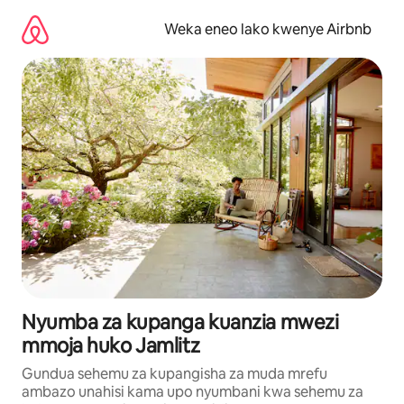
Ruka
kwenda
Weka eneo lako kwenye Airbnb
kwenye
maudhui
Nyumba za kupanga kuanzia mwezi
mmoja huko Jamlitz
Gundua sehemu za kupangisha za muda mrefu
ambazo unahisi kama upo nyumbani kwa sehemu za