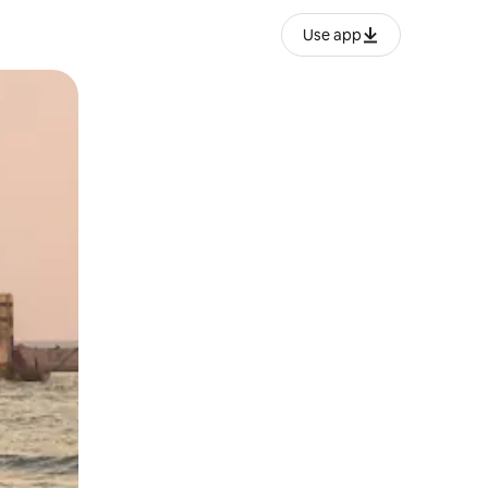
Use app
lezesha kidole kwenye ishara.