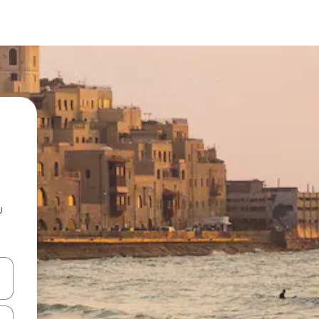
u
 vitufe vya vishale vya juu na chini au uchunguze kwa kugusa au kute