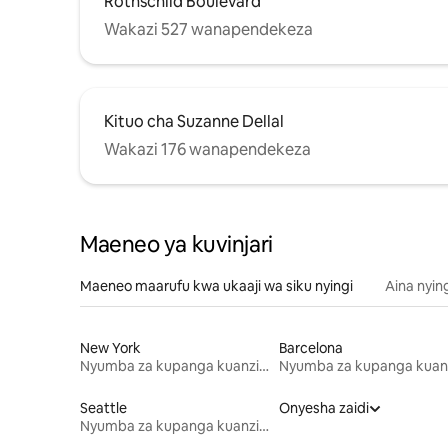
Rothschild Boulevard
Wakazi 527 wanapendekeza
Kituo cha Suzanne Dellal
Wakazi 176 wanapendekeza
Maeneo ya kuvinjari
Maeneo maarufu kwa ukaaji wa siku nyingi
Aina nyin
New York
Barcelona
Nyumba za kupanga kuanzia mwezi mmoja
Seattle
Onyesha zaidi
Nyumba za kupanga kuanzia mwezi mmoja