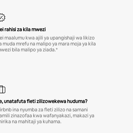
ei rahisi za kila mwezi
ei maalumu kwa ajili ya upangishaji wa likizo
a muda mrefu na malipo ya mara moja ya kila
wezi bila malipo ya ziada.*
e, unatafuta fleti zilizowekewa huduma?
irbnb ina nyumba za fleti zilizo na samani
amili zinazofaa kwa wafanyakazi, makazi ya
hirika na mahitaji ya kuhama.