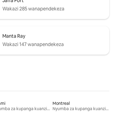
Jaffa Port
Wakazi 285 wanapendekeza
Manta Ray
Wakazi 147 wanapendekeza
ami
Montreal
Nyumba za kupanga kuanzia mwezi mmoja
Nyumba za kupanga kuanzia mwezi mmoja