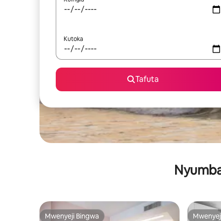
Kutoka
Tafuta
Nyumba 
Mwenyeji Bingwa
Mwenyej
Mwenyeji Bingwa
Mwenyej