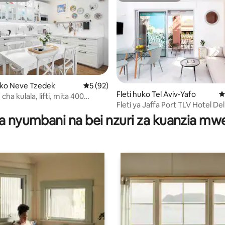
 4.96 kati ya 5, tathmini 167
ko Neve Tzedek
Ukadiriaji wa wastani wa 5 kati ya 5, tathm
5 (92)
Fleti huko Tel Aviv-Yafo
U
ha kulala, lifti, mita 400
Fleti ya Jaffa Port TLV Hotel De
ani na Jaffa, chumba cha
ha mamad
a nyumbani na bei nzuri za kuanzia m