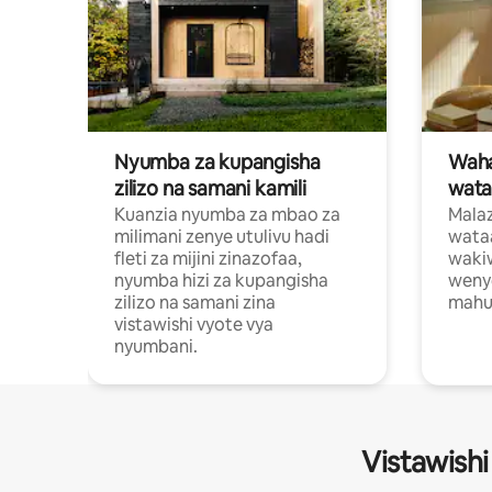
Nyumba za kupangisha
Waham
zilizo na samani kamili
wata
Kuanzia nyumba za mbao za
Malaz
milimani zenye utulivu hadi
wata
fleti za mijini zinazofaa,
wakiw
nyumba hizi za kupangisha
weny
zilizo na samani zina
mahus
vistawishi vyote vya
nyumbani.
Vistawishi