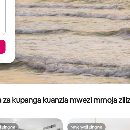
za kupanga kuanzia mwezi mmoja ziliz
i Bingwa
Mwenyeji Bingwa
i Bingwa
Mwenyeji Bingwa