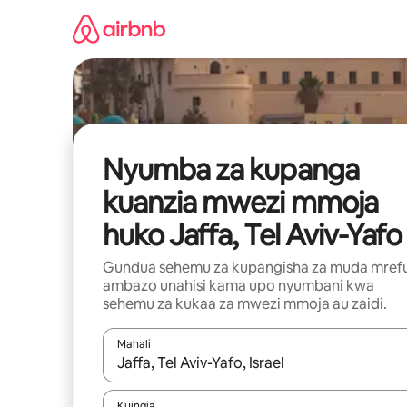
Ruka
kwenda
kwenye
maudhui
Nyumba za kupanga
kuanzia mwezi mmoja
huko Jaffa, Tel Aviv-Yafo
Gundua sehemu za kupangisha za muda mref
ambazo unahisi kama upo nyumbani kwa
sehemu za kukaa za mwezi mmoja au zaidi.
Mahali
Wakati matokeo yanapatikana, vinjari kwa kutumia
Kuingia