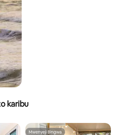
o karibu
Mwenyeji Bingwa
Mwenyeji Bingwa