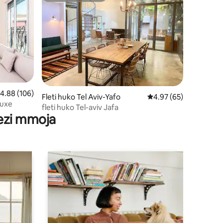
ini 92
kadiriaji wa wastani wa 4.88 kati ya 5, tathmini 106
4.88 (106)
Fleti huko Tel Aviv-Yafo
Ukadiriaji wa wastani w
4.97 (65)
luxe
fleti huko Tel-aviv Jafa
wezi mmoja