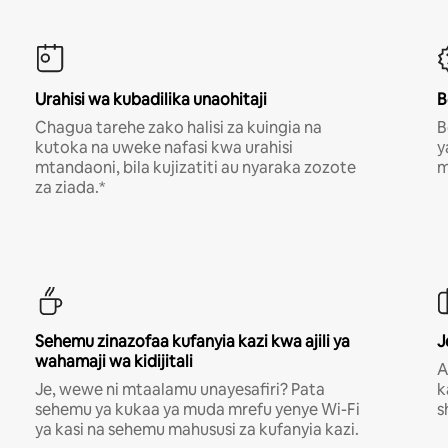
Urahisi wa kubadilika unaohitaji
B
Chagua tarehe zako halisi za kuingia na
B
kutoka na uweke nafasi kwa urahisi
y
mtandaoni, bila kujizatiti au nyaraka zozote
m
za ziada.*
Sehemu zinazofaa kufanyia kazi kwa ajili ya
J
wahamaji wa kidijitali
A
Je, wewe ni mtaalamu unayesafiri? Pata
k
sehemu ya kukaa ya muda mrefu yenye Wi-Fi
s
ya kasi na sehemu mahususi za kufanyia kazi.