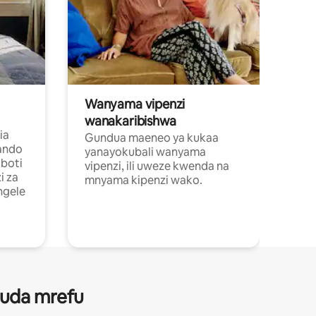
Wanyama vipenzi
wanakaribishwa
ia
Gundua maeneo ya kukaa
ando
yanayokubali wanyama
boti
vipenzi, ili uweze kwenda na
i za
mnyama kipenzi wako.
ngele
 muda mrefu