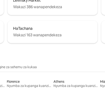
Levinsky Market
Wakazi 386 wanapendekeza
HaTachana
Wakazi 163 wanapendekeza
gine za sehemu za kukaa
Florence
Athens
Mi
Nyumba za kupanga kuanzia mwezi mmoja
Nyumba za kupanga kuanzia mwezi mmoja
Nyumba za kupanga kuanzia mwezi mmoja