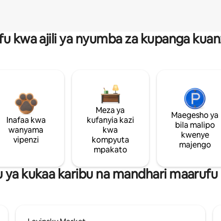
fu kwa ajili ya nyumba za kupanga ku
Meza ya
Maegesho ya
Inafaa kwa
kufanyia kazi
bila malipo
wanyama
kwa
kwenye
vipenzi
kompyuta
majengo
mpakato
ya kukaa karibu na mandhari maarufu 