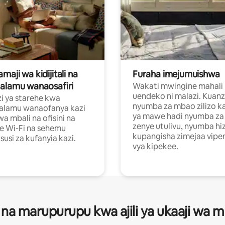
aji wa kidijitali na
Furaha imejumuishwa
alamu wanaosafiri
Wakati mwingine mahali
uendeko ni malazi. Kuanz
i ya starehe kwa
nyumba za mbao zilizo k
alamu wanaofanya kazi
ya mawe hadi nyumba za 
a mbali na ofisini na
zenye utulivu, nyumba hiz
e Wi-Fi na sehemu
kupangisha zimejaa vipe
usi za kufanyia kazi.
vya kipekee.
 na marupurupu kwa ajili ya ukaaji wa