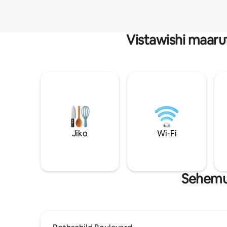
Vistawishi maaru
Jiko
Wi-Fi
Sehemu 