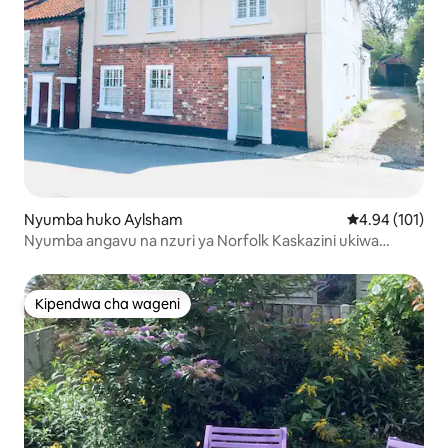
Nyumba huko Aylsham
Ukadiriaji wa w
4.94 (101)
Nyumba angavu na nzuri ya Norfolk Kaskazini ukiwa
nyumbani.
Kipendwa cha wageni
Kipendwa cha wageni