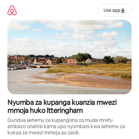
Ruka
kwenda
Use app
kwenye
maudhui
Nyumba za kupanga kuanzia mwezi
mmoja huko Itteringham
Gundua sehemu za kupangisha za muda mrefu
ambazo unahisi kama upo nyumbani kwa sehemu za
kukaa za mwezi mmoja au zaidi.