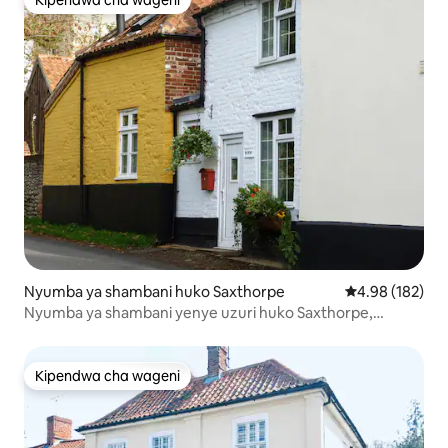
Kipendwa cha wageni
Kipendwa cha wageni
Nyumba ya shambani huko Saxthorpe
Ukadiriaji wa w
4.98 (182)
Nyumba ya shambani yenye uzuri huko Saxthorpe,
Norfolk
Kipendwa cha wageni
Kipendwa cha wageni