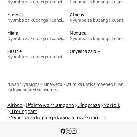
Nyumba za kupanga kuanzia mwezi mmoja
Nyumba za kupanga kuanzia mwezi mmoja
Florence
Athens
Nyumba za kupanga kuanzia mwezi mmoja
Nyumba za kupanga kuanzia mwezi mmoja
Miami
Montreal
Nyumba za kupanga kuanzia mwezi mmoja
Nyumba za kupanga kuanzia mwezi mmoja
Seattle
Onyesha zaidi
Nyumba za kupanga kuanzia mwezi mmoja
*Baadhi ya vighairi vinaweza kutumika katika maeneo fulani
na kwa baadhi ya nyumba.
Airbnb
Ufalme wa Muungano
Uingereza
Norfolk
Itteringham
Nyumba za kupanga kuanzia mwezi mmoja