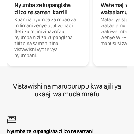
Nyumba za kupangisha
Wahamaji wa ki
zilizo na samani kamili
wataalamu wa
Kuanzia nyumba za mbao za
Malazi ya star
milimani zenye utulivu hadi
wataalamu wan
fleti za mijini zinazofaa,
wakiwa mbali na
nyumba hizi za kupangisha
wenye Wi-Fi n
zilizo na samani zina
mahususi za kuf
vistawishi vyote vya
nyumbani.
Vistawishi na marupurupu kwa ajili ya
ukaaji wa muda mrefu
Nyumba za kupangisha zilizo na samani