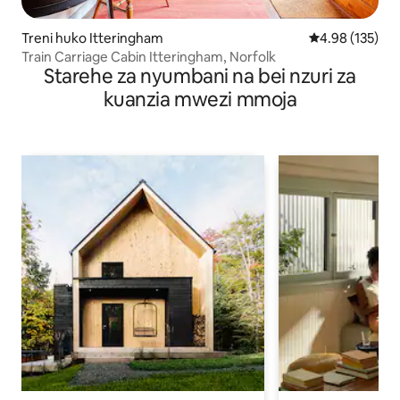
Treni huko Itteringham
Ukadiriaji wa w
4.98 (135)
Train Carriage Cabin Itteringham, Norfolk
Starehe za nyumbani na bei nzuri za
kuanzia mwezi mmoja