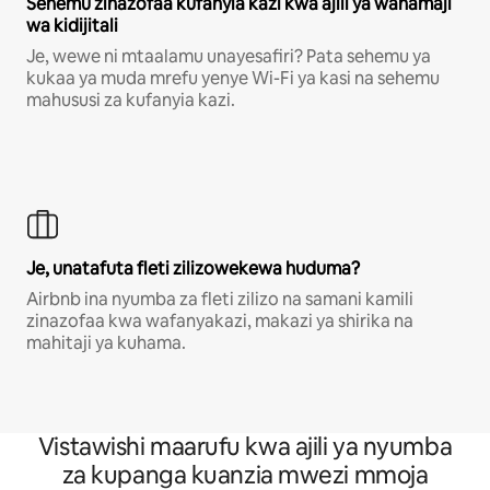
Sehemu zinazofaa kufanyia kazi kwa ajili ya wahamaji
wa kidijitali
Je, wewe ni mtaalamu unayesafiri? Pata sehemu ya
kukaa ya muda mrefu yenye Wi-Fi ya kasi na sehemu
mahususi za kufanyia kazi.
Je, unatafuta fleti zilizowekewa huduma?
Airbnb ina nyumba za fleti zilizo na samani kamili
zinazofaa kwa wafanyakazi, makazi ya shirika na
mahitaji ya kuhama.
Vistawishi maarufu kwa ajili ya nyumba
za kupanga kuanzia mwezi mmoja