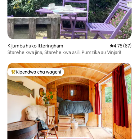
Kijumba huko Itteringham
Ukadiriaji wa 
4.75 (67)
Starehe kwa jina, Starehe kwa asili. Pumzika au Vinjari!
Kipendwa cha wageni
Kipendwa maarufu cha wageni