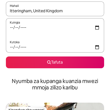
Mahali
Wakati matokeo yanapatikana, vinjari kwa kutumia vitufe vya v
Kuingia
Kutoka
Tafuta
Nyumba za kupanga kuanzia mwezi
mmoja zilizo karibu