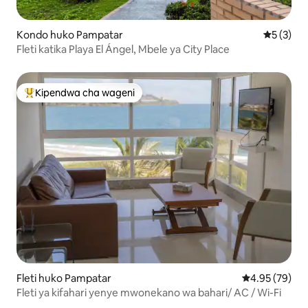
Kondo huko Pampatar
Ukadiriaji
5 (3)
Fleti katika Playa El Ángel, Mbele ya City Place
Kipendwa cha wageni
Kipendwa maarufu cha wageni
Fleti huko Pampatar
Ukadiriaji wa 
4.95 (79)
Fleti ya kifahari yenye mwonekano wa bahari/ AC / Wi-Fi