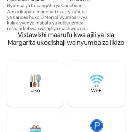
TV 3 zilizo na Netf
Nyumba ya Kupangisha ya Caribbean
zawadi kutoka kisiwani. N
Bliss
Amka ili upate mandhari nzuri ya ghuba
wanandoa, familia au bi
ya Karibea huko El Morro! Vyumba 3 vya
saa 24 na maegesh
kulala vyenye mabafu ya kujitegemea,
yamejumuishwa.
roshani kubwa kwa ajili ya machweo na
Vistawishi maarufu kwa ajili ya Isla
kokteli, mabwawa 2, bustani, usalama wa
saa 24 na maegesho 2 ya kujitegemea
Margarita ukodishaji wa nyumba za likizo
yaliyofunikwa. Hatua kutoka Wyndham
Hotel, vilabu vya ufukweni, mikahawa na
michezo ya maji. Playa Concorde,
Laguna El Morro na La Caracola Beach
karibu. Starehe, mtindo na mazingira ya
kitropiki kwa wageni 8, maji saa 24 kwa
siku, siku 7 kwa wiki kwenye fleti na
umeme wa ziada kwa ajili ya jengo tu.
Oasis ya kipekee kwa ajili ya
Jiko
Wi-Fi
kumbukumbu zisizoweza kusahaulika za
Karibe