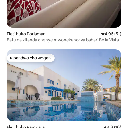
Fleti huko Porlamar
Ukadiriaji wa 
4.96 (51)
Bafu na kitanda chenye mwonekano wa bahari Bella Vista
Kipendwa cha wageni
Kipendwa cha wageni
Fleti huko Pampatar
Ukadiriaji wa
4.8 (10)