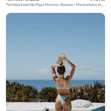
Tembea kwenda Playa Moreno •Bwawa • Mwonekano wa
Bahari • Inatosha watu 6