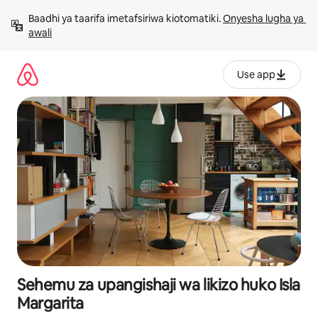
Ruka
Baadhi ya taarifa imetafsiriwa kiotomatiki. 
Onyesha lugha ya 
kwenda
awali
kwenye
maudhui
Use app
Sehemu za upangishaji wa likizo huko Isla
Margarita