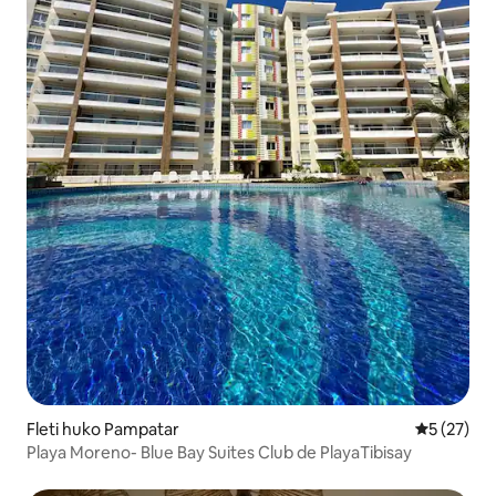
Fleti huko Pampatar
Ukadiriaji 
5 (27)
Playa Moreno- Blue Bay Suites Club de PlayaTibisay