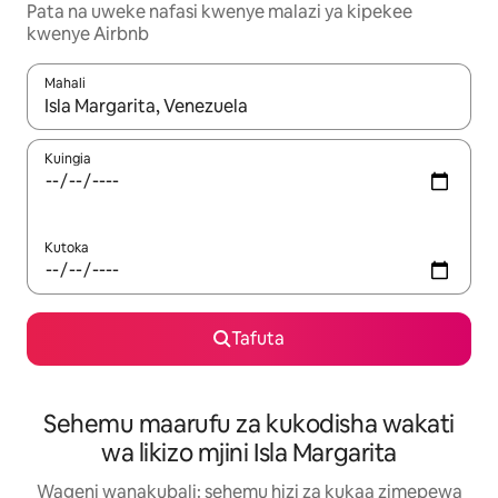
Pata na uweke nafasi kwenye malazi ya kipekee
kwenye Airbnb
Mahali
Wakati matokeo yanapatikana, vinjari kwa kutumia vitufe vya v
Kuingia
Kutoka
Tafuta
Sehemu maarufu za kukodisha wakati
wa likizo mjini Isla Margarita
Wageni wanakubali: sehemu hizi za kukaa zimepewa