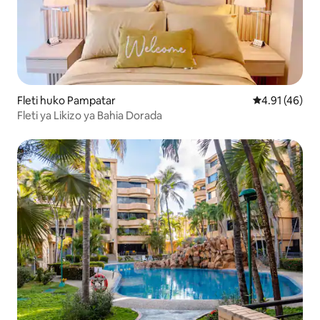
Fleti huko Pampatar
Ukadiriaji wa 
4.91 (46)
Fleti ya Likizo ya Bahia Dorada