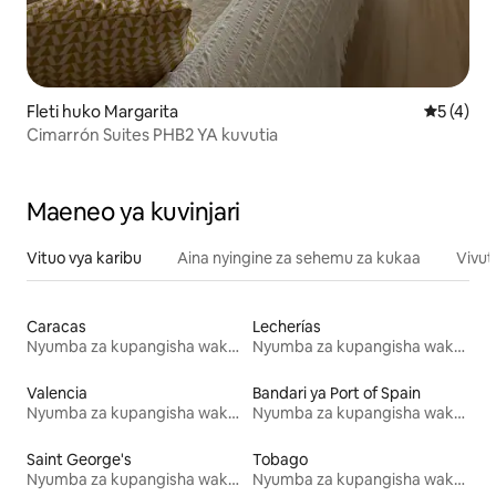
Fleti huko Margarita
Ukadiriaji
5 (4)
Cimarrón Suites PHB2 YA kuvutia
Maeneo ya kuvinjari
Vituo vya karibu
Aina nyingine za sehemu za kukaa
Vivut
Caracas
Lecherías
Nyumba za kupangisha wakati wa likizo
Nyumba za kupangisha wakati wa likizo
Valencia
Bandari ya Port of Spain
Nyumba za kupangisha wakati wa likizo
Nyumba za kupangisha wakati wa likizo
Saint George's
Tobago
Nyumba za kupangisha wakati wa likizo
Nyumba za kupangisha wakati wa likizo