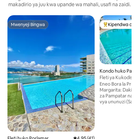
makadirio ya juu kwa upande wa mahali, usafi na zaidi.
Mwenyeji Bingwa
Kipendwa cha 
Mwenyeji Bingwa
Kipendwa maaruf
Kondo huko Pamp
Fleti ya Kukodisha
Pampatar Margari
Eneo Bora la Prem
Margarita: Dakika
za Pampatar na da
vya ununuzi (Sambi
Azul), maduka m
Vistawishi: Intane
WiFi, tanki la maji,
kamili, kiyoyozi kiku
kuchomea nyama, 
mashine ya kukaus
Fleti huko Porlamar
Ukadiriaji wa wastani wa 4.95 ka
4.95 (41)