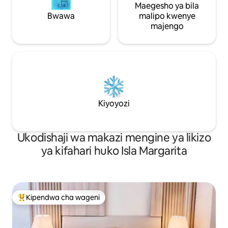
Maegesho ya bila
Bwawa
malipo kwenye
majengo
Kiyoyozi
Ukodishaji wa makazi mengine ya likizo
ya kifahari huko Isla Margarita
Kipendwa cha wageni
Kipendwa maarufu cha wageni