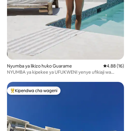
Nyumba ya likizo huko Guarame
Ukadiriaji wa 
4.88 (16)
NYUMBA ya kipekee ya UFUKWENI yenye ufikiaji wa
KILABU CHA UFUKWENI BILA MALIPO
Kipendwa cha wageni
Kipendwa maarufu cha wageni