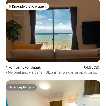
Kipendwa cha wageni
Kipendwa maarufu cha wageni
Nyumba huko Ishigaki
Ukadiriaji wa 
4.93 (30)
- Mwonekano wa bahari!Ukodishaji wa gari unapatikana
(bila malipo)!Nyumba isiyo na ghorofa iliyojengwa hivi
karibuni (Aprili 2022)/Nyumba isiyo na ghorofa yenye
nafasi ya 3LDK/S
Mwenyeji Bingwa
Mwenyeji Bingwa