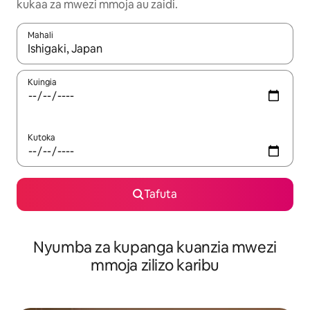
kukaa za mwezi mmoja au zaidi.
Mahali
Wakati matokeo yanapatikana, vinjari kwa kutumia vitufe vya v
Kuingia
Kutoka
Tafuta
Nyumba za kupanga kuanzia mwezi
mmoja zilizo karibu