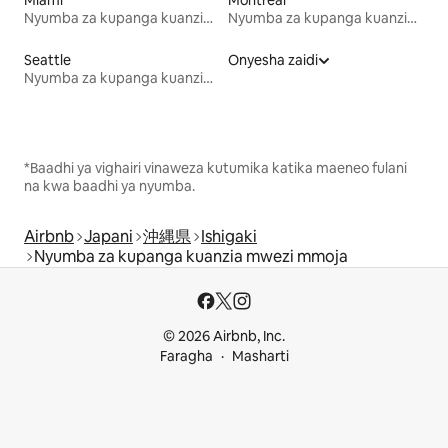
Miami
Montreal
Nyumba za kupanga kuanzia mwezi mmoja
Nyumba za kupanga kuanzia mwezi mmoja
Seattle
Onyesha zaidi
Nyumba za kupanga kuanzia mwezi mmoja
*Baadhi ya vighairi vinaweza kutumika katika maeneo fulani
na kwa baadhi ya nyumba.
Airbnb
Japani
沖縄県
Ishigaki
Nyumba za kupanga kuanzia mwezi mmoja
© 2026 Airbnb, Inc.
Faragha
Masharti