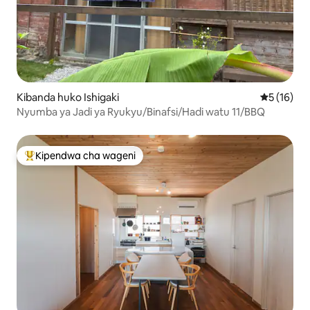
Kibanda huko Ishigaki
Ukadiriaji 
5 (16)
Nyumba ya Jadi ya Ryukyu/Binafsi/Hadi watu 11/BBQ
Kipendwa cha wageni
Kipendwa maarufu cha wageni