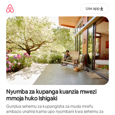
Ruka
kwenda
Use app
kwenye
maudhui
Nyumba za kupanga kuanzia mwezi
mmoja huko Ishigaki
Gundua sehemu za kupangisha za muda mrefu
ambazo unahisi kama upo nyumbani kwa sehemu za