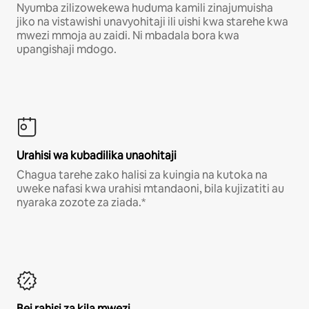
Nyumba zilizowekewa huduma kamili zinajumuisha
jiko na vistawishi unavyohitaji ili uishi kwa starehe kwa
mwezi mmoja au zaidi. Ni mbadala bora kwa
upangishaji mdogo.
Urahisi wa kubadilika unaohitaji
Chagua tarehe zako halisi za kuingia na kutoka na
uweke nafasi kwa urahisi mtandaoni, bila kujizatiti au
nyaraka zozote za ziada.*
Bei rahisi za kila mwezi