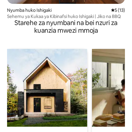
Nyumba huko Ishigaki
Ukadiriaji 
5 (13)
Sehemu ya Kukaa ya Kibinafsi huko Ishigaki | Jiko na BBQ
Starehe za nyumbani na bei nzuri za
kuanzia mwezi mmoja