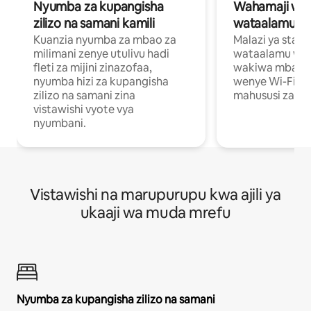
Nyumba za kupangisha
Wahamaji wa ki
zilizo na samani kamili
wataalamu wa
Kuanzia nyumba za mbao za
Malazi ya star
milimani zenye utulivu hadi
wataalamu wan
fleti za mijini zinazofaa,
wakiwa mbali na
nyumba hizi za kupangisha
wenye Wi-Fi n
zilizo na samani zina
mahususi za kuf
vistawishi vyote vya
nyumbani.
Vistawishi na marupurupu kwa ajili ya
ukaaji wa muda mrefu
Nyumba za kupangisha zilizo na samani