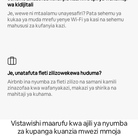
wa kidijitali
Je, wewe ni mtaalamu unayesafiri? Pata sehemu ya
kukaa ya muda mrefu yenye Wi-Fi ya kasi na sehemu
mahususi za kufanyia kazi.
Je, unatafuta fleti zilizowekewa huduma?
Airbnb ina nyumba za fleti zilizo na samani kamili
zinazofaa kwa wafanyakazi, makazi ya shirika na
mahitaji ya kuhama.
Vistawishi maarufu kwa ajili ya nyumba
za kupanga kuanzia mwezi mmoja