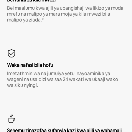
Bei maalumu kwa ajili ya upangishaji wa likizo ya muda
mrefu na malipo ya mara moja ya kila mwezi bila
malipo ya ziada.*
Weka nafasi bila hofu
Imetathminiwa na jumuiya yetu inayoaminika ya
wageni na usaidizi wa saa 24 wakati wa ukaaji wako
wa siku nyingi.
Sehemu zinazofaa kufanyia kazi kwa ajili ya wahamaji