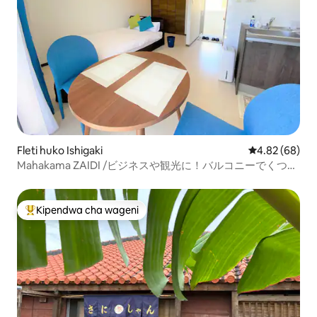
Fleti huko Ishigaki
Ukadiriaji wa 
4.82 (68)
Mahakama ZAIDI /ビジネスや観光に！バルコニーでくつろ
ぎを
Kipendwa cha wageni
Kipendwa maarufu cha wageni