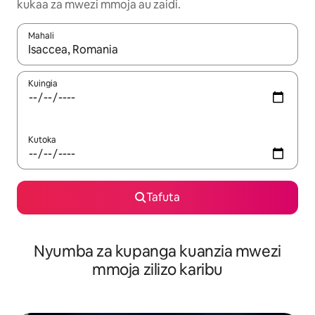
kukaa za mwezi mmoja au zaidi.
Mahali
Wakati matokeo yanapatikana, vinjari kwa kutumia vitufe vya v
Kuingia
Kutoka
Tafuta
Nyumba za kupanga kuanzia mwezi
mmoja zilizo karibu