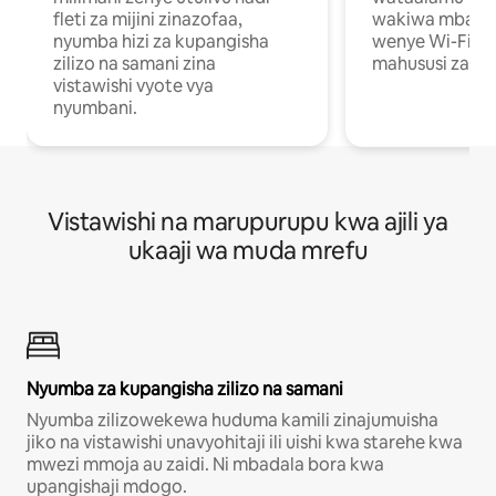
fleti za mijini zinazofaa,
wakiwa mbali na
nyumba hizi za kupangisha
wenye Wi-Fi n
zilizo na samani zina
mahususi za kuf
vistawishi vyote vya
nyumbani.
Vistawishi na marupurupu kwa ajili ya
ukaaji wa muda mrefu
Nyumba za kupangisha zilizo na samani
Nyumba zilizowekewa huduma kamili zinajumuisha
jiko na vistawishi unavyohitaji ili uishi kwa starehe kwa
mwezi mmoja au zaidi. Ni mbadala bora kwa
upangishaji mdogo.