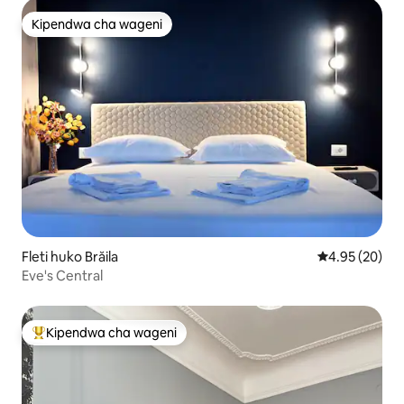
Kipendwa cha wageni
Kipendwa cha wageni
Fleti huko Brăila
Ukadiriaji wa 
4.95 (20)
Eve's Central
Kipendwa cha wageni
Kipendwa maarufu cha wageni