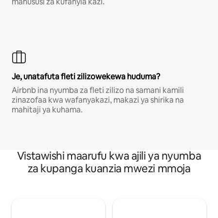
mahususi za kufanyia kazi.
Je, unatafuta fleti zilizowekewa huduma?
Airbnb ina nyumba za fleti zilizo na samani kamili
zinazofaa kwa wafanyakazi, makazi ya shirika na
mahitaji ya kuhama.
Vistawishi maarufu kwa ajili ya nyumba
za kupanga kuanzia mwezi mmoja