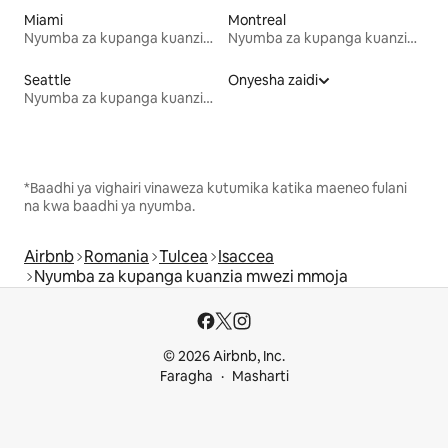
Miami
Montreal
Nyumba za kupanga kuanzia mwezi mmoja
Nyumba za kupanga kuanzia mwezi mmoja
Seattle
Onyesha zaidi
Nyumba za kupanga kuanzia mwezi mmoja
*Baadhi ya vighairi vinaweza kutumika katika maeneo fulani
na kwa baadhi ya nyumba.
Airbnb
Romania
Tulcea
Isaccea
Nyumba za kupanga kuanzia mwezi mmoja
© 2026 Airbnb, Inc.
Faragha
Masharti