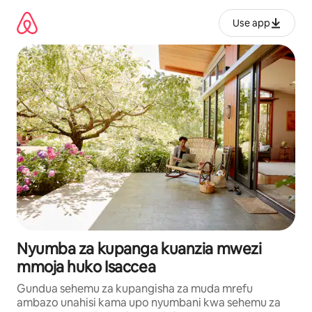
Ruka
kwenda
Use app
kwenye
maudhui
Nyumba za kupanga kuanzia mwezi
mmoja huko Isaccea
Gundua sehemu za kupangisha za muda mrefu
ambazo unahisi kama upo nyumbani kwa sehemu za