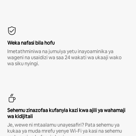
Weka nafasi bila hofu
Imetathminiwa na jumuiya yetu inayoaminika ya
wageni na usaidizi wa saa 24 wakati wa ukaaji wako
wa siku nyingi.
Sehemu zinazofaa kufanyia kazi kwa ajili ya wahamaji
wa kidijitali
Je, wewe ni mtaalamu unayesafiri? Pata sehemu ya
kukaa ya muda mrefu yenye Wi-Fi ya kasi na sehemu