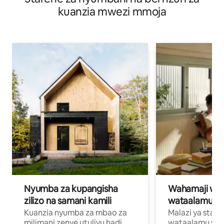
kuanzia mwezi mmoja
Nyumba za kupangisha
Wahamaji wa ki
zilizo na samani kamili
wataalamu wa
Kuanzia nyumba za mbao za
Malazi ya star
milimani zenye utulivu hadi
wataalamu wan