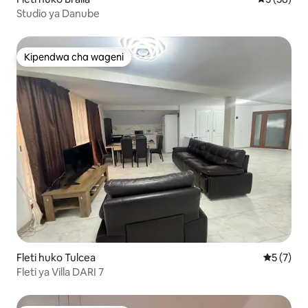
Studio ya Danube
Kipendwa cha wageni
Kipendwa cha wageni
Fleti huko Tulcea
Ukadiriaji
5 (7)
Fleti ya Villa DARI 7