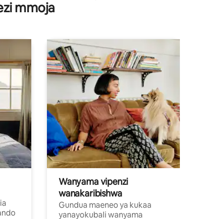
wezi mmoja
kitu.
Wanyama vipenzi
wanakaribishwa
ia
Gundua maeneo ya kukaa
ando
yanayokubali wanyama