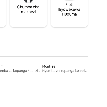
Fleti
Chumba cha
Iliyowekewa
mazoezi
Huduma
ami
Montreal
Nyumba za kupanga kuanzia mwezi mmoja
Nyumba za kupanga kuanzia mwezi mmoja