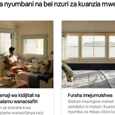
a nyumbani na bei nzuri za kuanzia m
aji wa kidijitali na
Furaha imejumuishwa
alamu wanaosafiri
Wakati mwingine mahali
uendeko ni malazi. Kuanz
i ya starehe kwa
nyumba za mbao zilizo k
alamu wanaofanya kazi