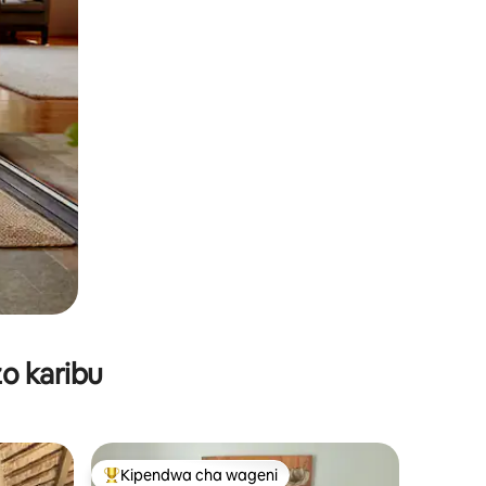
o karibu
Kipendwa cha wageni
Kipendwa maarufu cha wageni