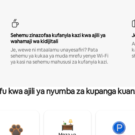
Sehemu zinazofaa kufanyia kazi kwa ajili ya
J
wahamaji wa kidijitali
A
Je, wewe ni mtaalamu unayesafiri? Pata
k
sehemu ya kukaa ya muda mrefu yenye Wi-Fi
s
ya kasi na sehemu mahususi za kufanyia kazi.
fu kwa ajili ya nyumba za kupanga ku
Meza ya