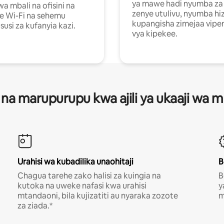
ya mawe hadi nyumba za 
a mbali na ofisini na
zenye utulivu, nyumba hiz
e Wi-Fi na sehemu
kupangisha zimejaa vipe
usi za kufanyia kazi.
vya kipekee.
 na marupurupu kwa ajili ya ukaaji wa
Urahisi wa kubadilika unaohitaji
B
Chagua tarehe zako halisi za kuingia na
B
kutoka na uweke nafasi kwa urahisi
y
mtandaoni, bila kujizatiti au nyaraka zozote
m
za ziada.*