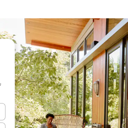
u
 vitufe vya vishale vya juu na chini au uchunguze kwa kugusa au kute