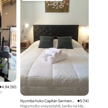
ini 97
Ukadiriaji wa wastani wa 4.94 kati ya 5, tathmini 50
4.94 (50)
i
Nyumba huko Capitán Sarmient
Ukadiriaji wa wasta
5 (14)
o
Mapumziko unayostahili, karibu na kila