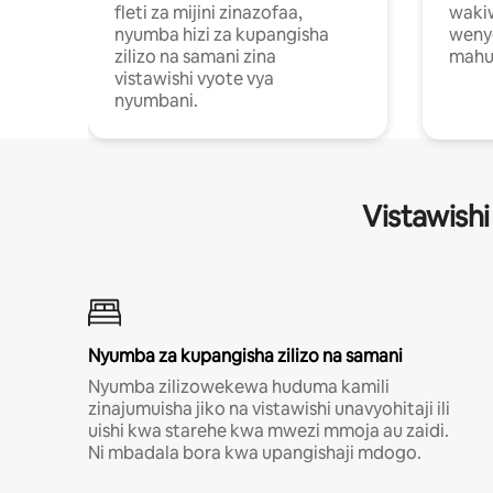
fleti za mijini zinazofaa,
wakiw
nyumba hizi za kupangisha
weny
zilizo na samani zina
mahus
vistawishi vyote vya
nyumbani.
Vistawishi
Nyumba za kupangisha zilizo na samani
Nyumba zilizowekewa huduma kamili
zinajumuisha jiko na vistawishi unavyohitaji ili
uishi kwa starehe kwa mwezi mmoja au zaidi.
Ni mbadala bora kwa upangishaji mdogo.