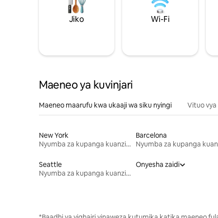
Jiko
Wi-Fi
Maeneo ya kuvinjari
Maeneo maarufu kwa ukaaji wa siku nyingi
Vituo vya
New York
Barcelona
Nyumba za kupanga kuanzia mwezi mmoja
Seattle
Onyesha zaidi
Nyumba za kupanga kuanzia mwezi mmoja
*Baadhi ya vighairi vinaweza kutumika katika maeneo fu