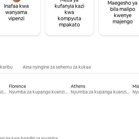
Maegesho ya
Inafaa kwa
kufanyia kazi
bila malipo
wanyama
kwa
kwenye
vipenzi
kompyuta
majengo
mpakato
 karibu
Aina nyingine za sehemu za kukaa
Florence
Athens
Mi
Nyumba za kupanga kuanzia mwezi mmoja
Nyumba za kupanga kuanzia mwezi mmoja
Nyumba za kupanga kuanzia mwezi mmoja
lani na kwa baadhi ya nyumba.