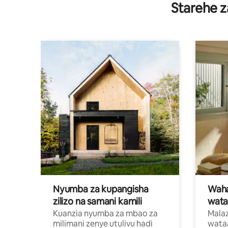
Starehe z
Nyumba za kupangisha
Waham
zilizo na samani kamili
wata
Kuanzia nyumba za mbao za
Malaz
milimani zenye utulivu hadi
wata