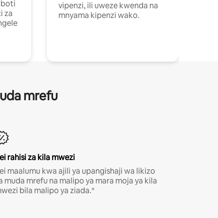
boti
vipenzi, ili uweze kwenda na
i za
mnyama kipenzi wako.
ngele
 muda mrefu
ei rahisi za kila mwezi
ei maalumu kwa ajili ya upangishaji wa likizo
a muda mrefu na malipo ya mara moja ya kila
wezi bila malipo ya ziada.*