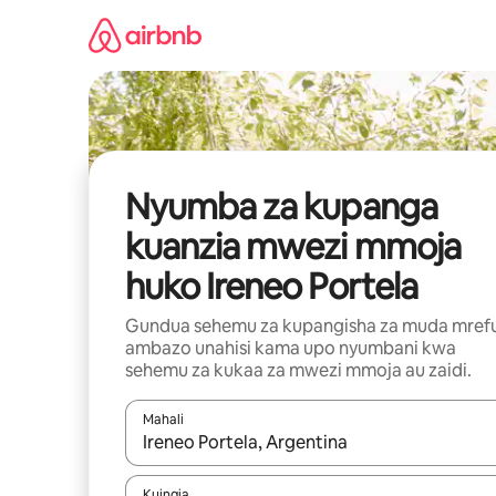
Ruka
kwenda
kwenye
maudhui
Nyumba za kupanga
kuanzia mwezi mmoja
huko Ireneo Portela
Gundua sehemu za kupangisha za muda mref
ambazo unahisi kama upo nyumbani kwa
sehemu za kukaa za mwezi mmoja au zaidi.
Mahali
Wakati matokeo yanapatikana, vinjari kwa kutumia
Kuingia