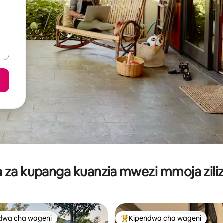
za kupanga kuanzia mwezi mmoja ziliz
dwa cha wageni
Kipendwa cha wageni
a maarufu cha wageni
Kipendwa maarufu cha wageni