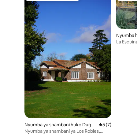
Nyumba 
La Esquin
Nyumba ya shambani huko Dugga
Ukadiriaji wa wasta
5 (7)
n
Nyumba ya shambani ya Los Robles,
nyumba ya 1