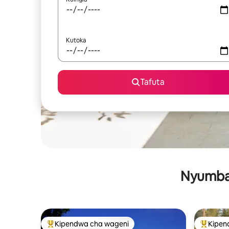
Kutoka
Tafuta
Nyumba 
Kipendwa cha wageni
Kipen
Kipendwa maarufu cha wageni
Kipendw