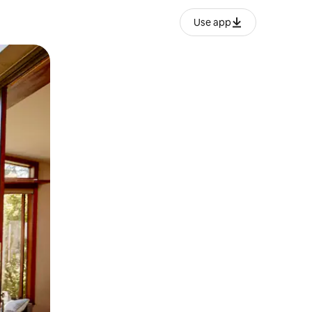
Use app
lezesha kidole kwenye ishara.