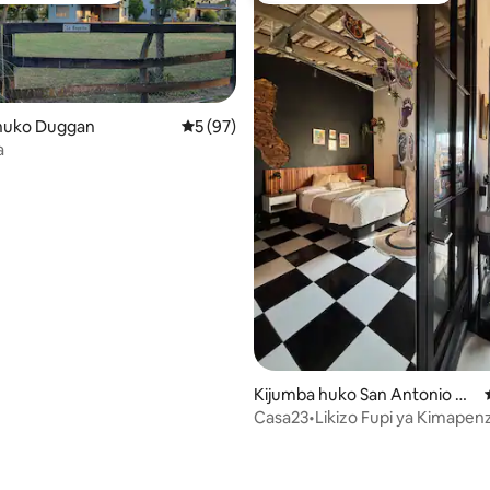
huko Duggan
Ukadiriaji wa wastani wa 5 kati ya 5, tathm
5 (97)
a
Kijumba huko San Antonio de
Areco
Casa23•Likizo Fupi ya Kimapenz
ni wa 5 kati ya 5, tathmini 7