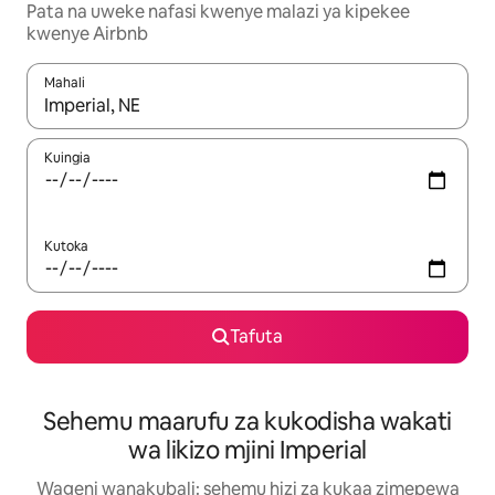
Pata na uweke nafasi kwenye malazi ya kipekee
kwenye Airbnb
Mahali
Wakati matokeo yanapatikana, vinjari kwa kutumia vitufe vya v
Kuingia
Kutoka
Tafuta
Sehemu maarufu za kukodisha wakati
wa likizo mjini Imperial
Wageni wanakubali: sehemu hizi za kukaa zimepewa