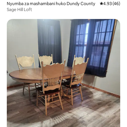
Nyumba za mashambani huko Dundy County
Ukadiriaji wa 
4.93 (46)
Sage Hill Loft