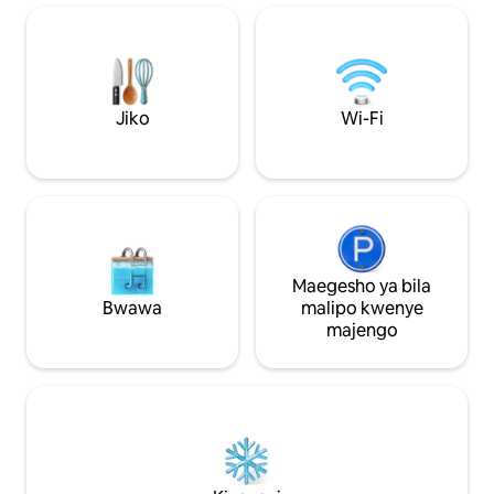
Mlango wa kujiteg
kuchoma kwenye Bbq. Ikiwa unafurahia
ya queen chenye
kukaa ndani tumekushughulikia tuna
cha kupikia ✅ Dakika
televisheni 2 za kuchagua kutoka
nafasi ya sehemu 
kwenye moja iliyo na mfumo wa
ufurahie upande 
michezo ya kubahatisha na kisanduku
🌅
cha kuchezea kwa ajili ya watoto.
Jiko
Wi-Fi
Nyumba hiyo ya shambani
imerekebishwa hivi karibuni na fanicha
mpya, vitanda vipya na vitu zaidi.
Maegesho ya bila
Bwawa
malipo kwenye
majengo