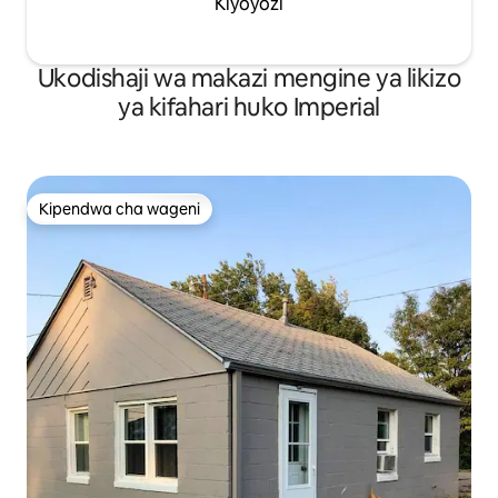
Kiyoyozi
Ukodishaji wa makazi mengine ya likizo
ya kifahari huko Imperial
Kipendwa cha wageni
Kipendwa cha wageni