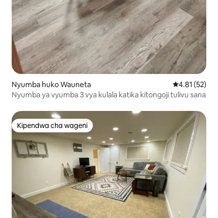
Nyumba huko Wauneta
Ukadiriaji wa 
4.81 (52)
Nyumba ya vyumba 3 vya kulala katika kitongoji tulivu sana
Kipendwa cha wageni
Kipendwa cha wageni