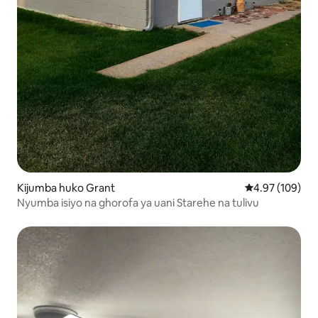
Kijumba huko Grant
Ukadiriaji wa w
4.97 (109)
Nyumba isiyo na ghorofa ya uani Starehe na tulivu