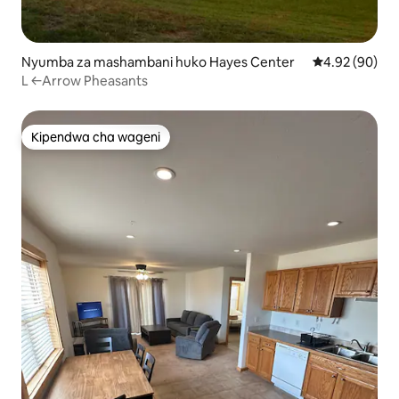
Nyumba za mashambani huko Hayes Center
Ukadiriaji wa 
4.92 (90)
L ←Arrow Pheasants
Kipendwa cha wageni
Kipendwa cha wageni