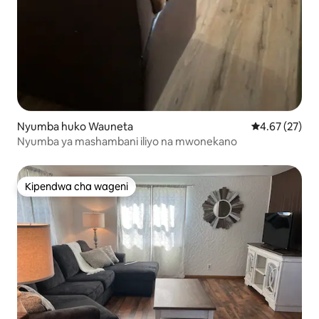
Nyumba huko Wauneta
Ukadiriaji wa 
4.67 (27)
Nyumba ya mashambani iliyo na mwonekano
Kipendwa cha wageni
Kipendwa cha wageni