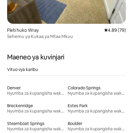
Fleti huko Wray
Ukadiriaji wa 
4.89 (79)
Sehemu ya Kukaa ya Mtaa Mkuu
Maeneo ya kuvinjari
Vituo vya karibu
Denver
Colorado Springs
Nyumba za kupangisha wakati wa likizo
Nyumba za kupangisha wakati wa likizo
Breckenridge
Estes Park
Nyumba za kupangisha wakati wa likizo
Nyumba za kupangisha wakati wa likizo
Steamboat Springs
Boulder
Nyumba za kupangisha wakati wa likizo
Nyumba za kupangisha wakati wa likizo