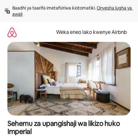
Ruka
Baadhi ya taarifa imetafsiriwa kiotomatiki. 
Onyesha lugha ya 
kwenda
awali
kwenye
maudhui
Weka eneo lako kwenye Airbnb
Sehemu za upangishaji wa likizo huko
Imperial