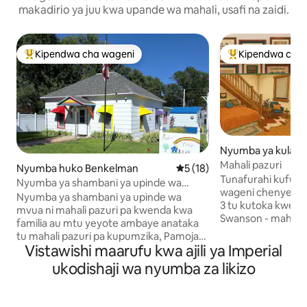
makadirio ya juu kwa upande wa mahali, usafi na zaidi.
Kipendwa cha wageni
Kipendwa cha 
Kipendwa maarufu cha wageni
Kipendwa maaruf
Nyumba ya kulala
o Trenton
Mahali pazuri
Nyumba huko Benkelman
Ukadiriaji wa wastani wa 5 ka
5 (18)
Tunafurahi kufun
Nyumba ya shambani ya upinde wa
wageni chenye sta
mvua
Nyumba ya shambani ya upinde wa
3 tu kutoka kweny
mvua ni mahali pazuri pa kwenda kwa
Swanson - mahali
familia au mtu yeyote ambaye anataka
kwa ajili ya uvuvi,
tu mahali pazuri pa kupumzika, Pamoja
matembezi, au kup
Vistawishi maarufu kwa ajili ya Imperial
na eneo kubwa lenye uzio katika eneo la
anga ya Nebraska. Iwe uko hapa kwa ajil
kuchezea lililofunikwa na nyasi kwa ajili ya
ukodishaji wa nyumba za likizo
ya likizo ya wikendi
watoto au eneo la kupumzika na
unapita tu, utapat
kufurahia hali ya hewa na familia na
mvuto wa mji mdog
marafiki karibu na shimo la moto au