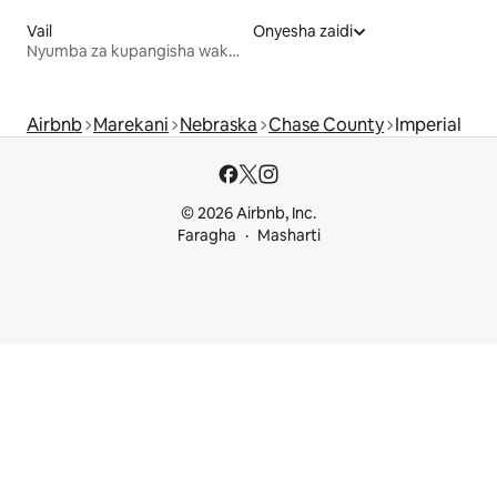
Vail
Onyesha zaidi
Nyumba za kupangisha wakati wa likizo
Airbnb
Marekani
Nebraska
Chase County
Imperial
© 2026 Airbnb, Inc.
Faragha
Masharti