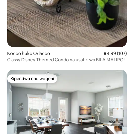
Kondo huko Orlando
Ukadiriaji wa w
4.99 (107)
Classy Disney Themed Condo na usafiri wa BILA MALIPO!
Kipendwa cha wageni
Kipendwa cha wageni