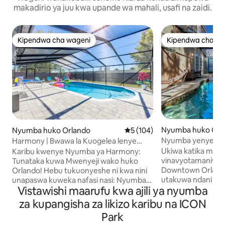
makadirio ya juu kwa upande wa mahali, usafi na zaidi.
Kipendwa cha wageni
Kipendwa cha wa
Kipendwa cha wageni
Kipendwa cha wa
Nyumba huko Orl
Nyumba huko Orlando
Ukadiriaji wa wastani wa 5 kat
5 (104)
Nyumba yenye naf
Harmony | Bwawa la Kuogelea lenye
Bwawa na Beseni l
Joto | Dakika 10 za Universal & Epic.
Ukiwa katika moja
Karibu kwenye Nyumba ya Harmony:
katikati ya mji
vinavyotamaniwa z
Tunataka kuwa Mwenyeji wako huko
Downtown Orlando (
Orlando! Hebu tukuonyeshe ni kwa nini
utakuwa ndani ya 
unapaswa kuweka nafasi nasi: Nyumba
Vistawishi maarufu kwa ajili ya nyumba
kwenda kwenye ta
ya ghorofa ya chini ya futi 🏡 1800 Eneo la
viwanda vya pom
🌇 Juu Studio 🎢za Dakika 10 za Universal
za kupangisha za likizo karibu na ICON
mahususi. Kujivunia bwawa lenye joto,
🎢Ulimwengu Mkubwa wa Dakika 13 🏰
Park
beseni la maji moto
20 Min Magic Kingdom 🛍️20 MIn Disney