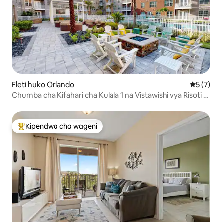
Fleti huko Orlando
Ukadiriaji
5 (7)
Chumba cha Kifahari cha Kulala 1 na Vistawishi vya Risoti -
dakika 6 kwenda Epic-Uni
Kipendwa cha wageni
Kipendwa maarufu cha wageni