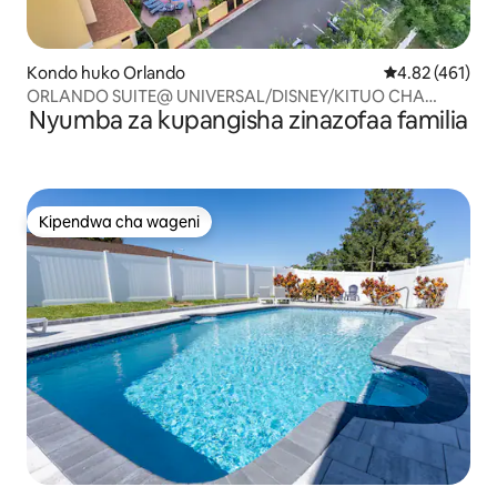
Kondo huko Orlando
Ukadiriaji wa w
4.82 (461)
ORLANDO SUITE@ UNIVERSAL/DISNEY/KITUO CHA
Nyumba za kupangisha zinazofaa familia
MKUTANO
Kipendwa cha wageni
Kipendwa cha wageni