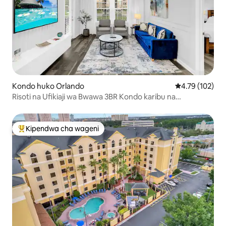
Kondo huko Orlando
Ukadiriaji wa w
4.79 (102)
Risoti na Ufikiaji wa Bwawa 3BR Kondo karibu na
Ulimwengu wa Epic!
Kipendwa cha wageni
Kipendwa maarufu cha wageni