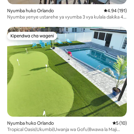
Nyumba huko Orlando
Ukadiriaji wa w
4.94 (191)
Nyumba yenye ustarehe ya vyumba 3 vya kulala dakika 4
kutoka Studio za Kimataifa
Kipendwa cha wageni
Kipendwa cha wageni
Nyumba huko Orlando
Ukadiriaji 
5 (10)
Tropical Oasis|Ukumbi|Uwanja wa Gofu|Bwawa la Maji