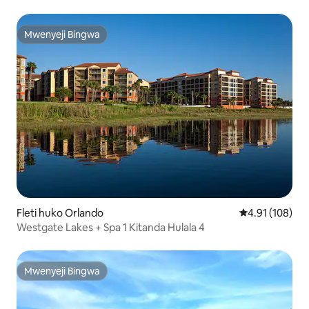
Mwenyeji Bingwa
Mwenyeji Bingwa
Fleti huko Orlando
Ukadiriaji wa w
4.91 (108)
Westgate Lakes + Spa 1 Kitanda Hulala 4
Mwenyeji Bingwa
Mwenyeji Bingwa