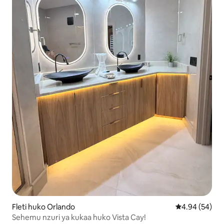
Fleti huko Orlando
Ukadiriaji wa 
4.94 (54)
Sehemu nzuri ya kukaa huko Vista Cay!