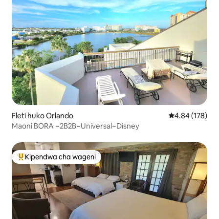
Fleti huko Orlando
Ukadiriaji wa w
4.84 (178)
Maoni BORA ~2B2B~Universal~Disney
Kipendwa cha wageni
Kipendwa maarufu cha wageni