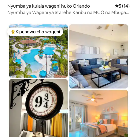
Nyumba ya kulala wageni huko Orlando
Ukadiriaji 
5 (14)
Nyumba ya Wageni ya Starehe Karibu na MCO na Mbuga
za Burudani
Kipendwa cha wageni
Kipendwa maarufu cha wageni