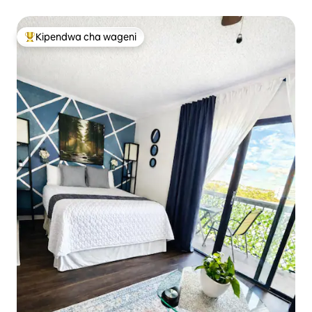
Kipendwa cha wageni
Kipendwa maarufu cha wageni