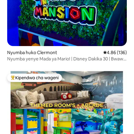
Nyumba huko Clermont
Ukadiriaji wa w
4.86 (136)
Nyumba yenye Mada ya Mario! | Disney Dakika 30 | Bwawa
+ Ziwa
Kipendwa cha wageni
Kipendwa maarufu cha wageni