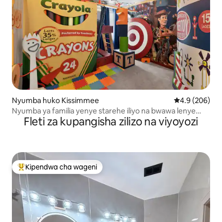
Nyumba huko Kissimmee
Ukadiriaji wa 
4.9 (206)
Nyumba ya familia yenye starehe iliyo na bwawa lenye
Fleti za kupangisha zilizo na viyoyozi
joto dakika 15 kwenda Disney
Kipendwa cha wageni
Kipendwa maarufu cha wageni