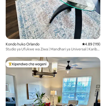
Kondo huko Orlando
Ukadiriaji wa w
4.89 (119)
Studio ya Ufukwe wa Ziwa | Mandhari ya Universal | Karibu
na I-Drive
Kipendwa cha wageni
Kipendwa maarufu cha wageni