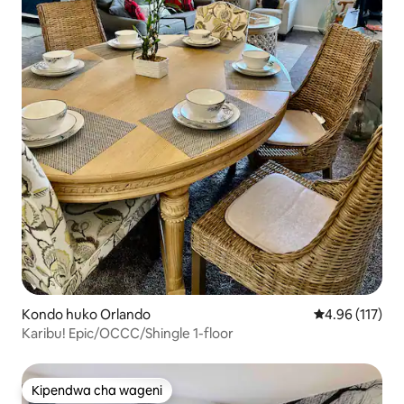
Kondo huko Orlando
Ukadiriaji wa w
4.96 (117)
Karibu! Epic/OCCC/Shingle 1-floor
Kipendwa cha wageni
Kipendwa cha wageni