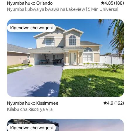
Nyumba huko Orlando
Ukadiriaji wa w
4.85 (188)
Nyumba kubwa ya bwawa na Lakeview | 5 Min Universal
Kipendwa cha wageni
Kipendwa cha wageni
Nyumba huko Kissimmee
Ukadiriaji wa 
4.9 (162)
Kilabu cha Risoti ya Vila
Kipendwa cha wageni
Kipendwa cha wageni