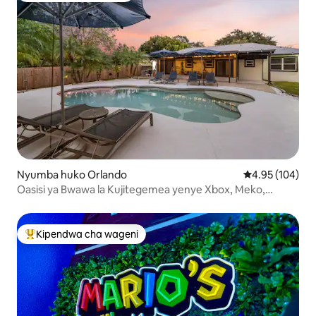
Nyumba huko Orlando
Ukadiriaji wa w
4.95 (104)
Oasisi ya Bwawa la Kujitegemea yenye Xbox, Meko,
Projekta
Kipendwa cha wageni
Kipendwa maarufu cha wageni