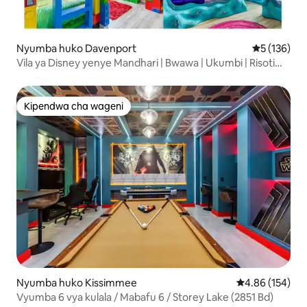
Nyumba huko Davenport
Ukadiriaji w
5 (136)
Vila ya Disney yenye Mandhari | Bwawa | Ukumbi | Risoti
ºoº
Kipendwa cha wageni
Kipendwa cha wageni
Nyumba huko Kissimmee
Ukadiriaji wa w
4.86 (154)
Vyumba 6 vya kulala / Mabafu 6 / Storey Lake (2851 Bd)