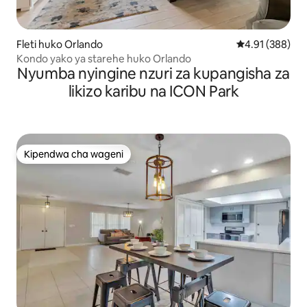
Fleti huko Orlando
Ukadiriaji wa w
4.91 (388)
Kondo yako ya starehe huko Orlando
Nyumba nyingine nzuri za kupangisha za
likizo karibu na ICON Park
Kipendwa cha wageni
Kipendwa cha wageni