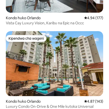
Kondo huko Orlando
Ukadiriaji wa w
4.94 (177)
Vista Cay Luxury Vision, Karibu na Epic na Occc
Kipendwa cha wageni
Kipendwa cha wageni
Kondo huko Orlando
Ukadiriaji wa w
4.87 (143)
Luxury Condo On-Drive & One Mile kutoka Universal