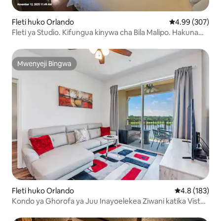
Fleti huko Orlando
Ukadiriaji wa w
4.99 (307)
Fleti ya Studio. Kifungua kinywa cha Bila Malipo. Hakuna
ada ya usafi. Vitanda 2 vya ukubwa wa king
Mwenyeji Bingwa
Mwenyeji Bingwa
Fleti huko Orlando
Ukadiriaji wa 
4.8 (183)
Kondo ya Ghorofa ya Juu Inayoelekea Ziwani katika Vista
Cay Resort