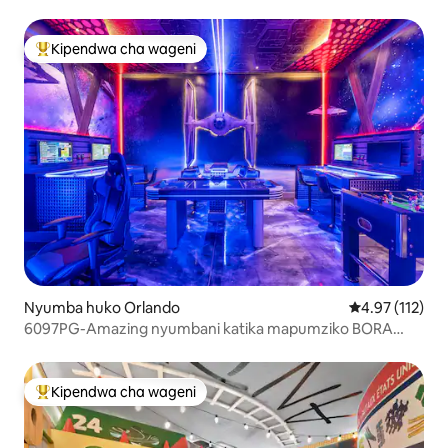
Kipendwa cha wageni
Kipendwa maarufu cha wageni
Nyumba huko Orlando
Ukadiriaji wa w
4.97 (112)
6097PG-Amazing nyumbani katika mapumziko BORA
karibu na Disney
Kipendwa cha wageni
Kipendwa maarufu cha wageni