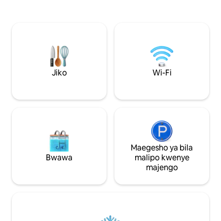
baraza w/viti na m
Springs Televisheni 📺 4 mahiri 🛜 WI-FI
-utakuwa na nafas
ya kasi Jiko lililo na vifaa 🧑‍🍳 kamili 💻
kucheza, kuburud
Sehemu mahususi ya kazi Maegesho 🅿️
katika Oasis yako ya Kitro
ya bila malipo kwenye eneo 🍗BBQ -
☀ Harry P. Leu –
Chakula cha nje 🏊‍♀️Bwawa Binafsi
ya Sanaa ya☀ Orla
Lililopashwa joto 🗑️Mashine ya Kufua na
Universal Studios 
Kukausha 👫Inafaa watoto Michezo 🎱⛳️
Disney World – 24
🏓ya familia: Meza ya Bwawa, Gofu, Ping
Jiko
Wi-Fi
Millenia – dakika 1
PongTable
Maegesho ya bila
Bwawa
malipo kwenye
majengo