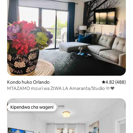
Kondo huko Orlando
Ukadiriaji wa w
4.82 (488)
MTAZAMO mzuri wa ZIWA LA Amaranta/Studio 🫶❤️
Kipendwa cha wageni
Kipendwa cha wageni