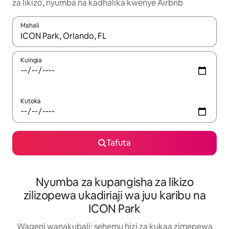
za likizo, nyumba na kadhalika kwenye Airbnb
Mahali
Wakati matokeo yanapatikana, vinjari kwa kutumia vitufe vya v
Kuingia
Kutoka
Tafuta
Nyumba za kupangisha za likizo
zilizopewa ukadiriaji wa juu karibu na
ICON Park
Wageni wanakubali: sehemu hizi za kukaa zimepewa