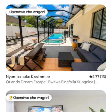
Moto
Kipendwa cha wageni
Kipendwa cha wageni
Nyumba huko Kissimmee
Ukadiriaji wa 
4.77 (13)
Orlando Dream Escape | Bwawa Binafsi la Kuogelea |
Disney
Kipendwa cha wageni
Kipendwa maarufu cha wageni