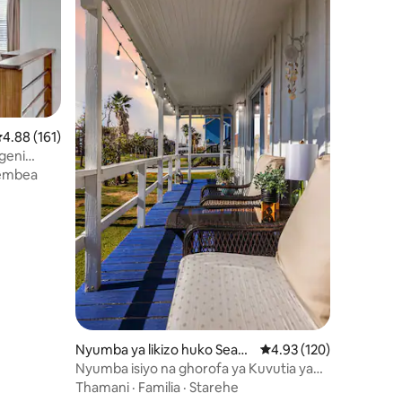
ni 155
kadiriaji wa wastani wa 4.88 kati ya 5, tathmini 161
4.88 (161)
geni
embea
Nyumba ya likizo huko Seabr
Ukadiriaji wa wastani wa
4.93 (120)
ook
Nyumba isiyo na ghorofa ya Kuvutia ya
Mwonekano wa Maji.
Thamani
·
Familia
·
Starehe