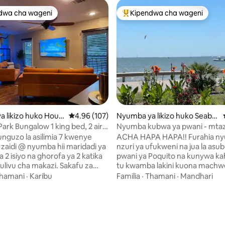
dwa cha wageni
Kipendwa cha wageni
a maarufu cha wageni
Kipendwa maarufu cha wageni
wa 4.9 kati ya 5, tathmini 79
 likizo huko Hous
Ukadiriaji wa wastani wa 4.96 kati ya 5, tathmi
4.96 (107)
Nyumba ya likizo huko Seabr
ook
rk Bungalow 1 king bed, 2 air
Nyumba kubwa ya pwani - mt
a
mbele na ziwa
unguzo la asilimia 7 kwenye
ACHA HAPA HAPA!! Furahia ny
u zaidi @ nyumba hii maridadi ya
nzuri ya ufukweni na jua la asub
 2 isiyo na ghorofa ya 2 katika
pwani ya Poquito na kunywa ka
tulivu cha makazi. Sakafu za
tu kwamba lakini kuona machwe
u, jiko kamili, kitanda cha
Clear Lake bay haki kutoka ua 
hamani
·
Karibu
Familia
·
Thamani
·
Mandhari
inachoweza kurekebishwa,
stunning, mbunifu kubuni. Hii 
o 2 ya hewa. Tunajivunia
maridadi karibu na barabara y
ora uliothibitishwa na viwango
Boardwalk. Adventure ni kutokuwa na
 walioridhika katika usafi,
mwisho, uvuvi, crabbing na kay
no, mchakato wa kuingia, eneo,
kutembea umbali wa kutembea