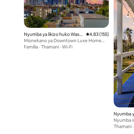
Nyumba ya likizo huko Washi
Ukadiriaji wa wastani wa
4.83 (155)
ngton Avenue Coalition / Me
Mionekano ya Downtown Luxe Home
morial Park
w/Staggering huko Houston✨
Familia
·
Thamani
·
Wi-Fi
Nyumba ya
ook
Nyumba is
Mwonekan
Thamani