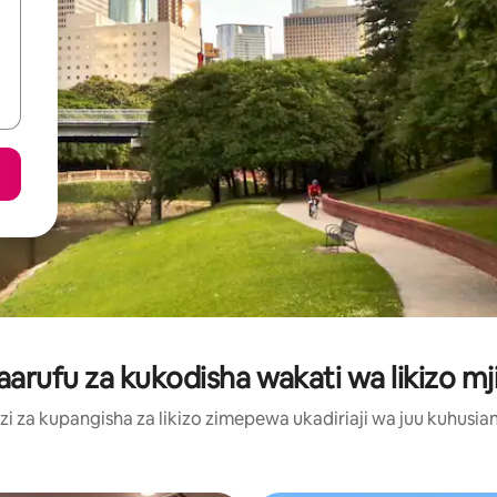
rufu za kukodisha wakati wa likizo mj
 za kupangisha za likizo zimepewa ukadiriaji wa juu kuhusiana