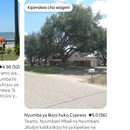
Kipendwa cha wageni
Mwenyej
Kipendwa cha wageni
Mwenyej
Nyumba y
Kikali
Eneo bor
ni 107
Ukadiriaji wa wastani wa 4.96 kati ya 5, tathmini 52
4.96 (52)
yenye ha
Nyumba h
azamo wa
katikati 
umba hii
mitaa utu
uhi juu ya
Fleti hii
hawa. Si
nzuri na 
Familia
·
o juu ya
Houston.
wako na
ni kama 
ni nyumba
kufurahi
a Kemah
Nyumba ya likizo huko Cypress
Ukadiriaji wa wastani 
5.0 (56)
Umbali 
Teams. Nyumbani Mbali na Nyumbani
rejareja,
aking, na
Jitulize katika likizo hii ya kipekee na
rahisi na
 kwa kura