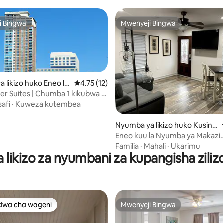
i Bingwa
Mwenyeji Bingwa
i Bingwa
Mwenyeji Bingwa
 likizo huko Eneo la
Ukadiriaji wa wastani wa 4.75 kati ya 5, tathm
4.75 (12)
 Tiba
r Suites | Chumba 1 kikubwa |
afi
·
Kuweza kutembea
 4.86 kati ya 5, tathmini 131
Nyumba ya likizo huko Kusini-
mashariki mwa Houston
Eneo kuu la Nyumba ya Makazi
W/Maegesho ya Gated #6
Familia
·
Mahali
·
Ukarimu
likizo za nyumbani za kupangisha ziliz
dwa cha wageni
Mwenyeji Bingwa
a maarufu cha wageni
Mwenyeji Bingwa