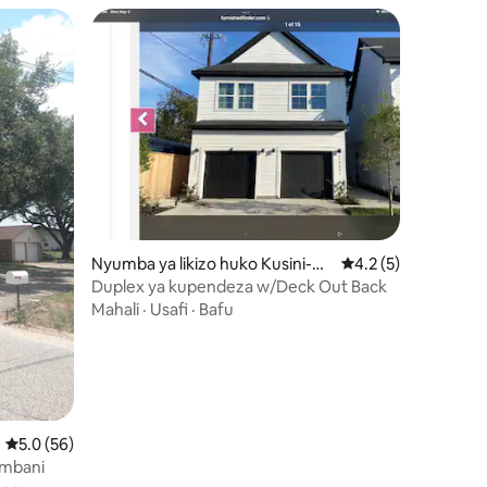
ini 64
Nyumba ya likizo huko Kusini-m
Ukadiriaji wa wastan
4.2 (5)
ashariki mwa Houston
Duplex ya kupendeza w/Deck Out Back
Mahali
·
Usafi
·
Bafu
Ukadiriaji wa wastani wa 5.0 kati ya 5, tathmini 56
5.0 (56)
umbani