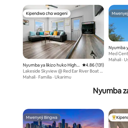
Kipendwa cha wageni
Mwenyej
Kipendwa cha wageni
Mwenyej
Nyumba ya
Kituo cha
Med Cente
Basi
Mahali
·
Us
Nyumba ya likizo huko Highla
Ukadiriaji wa wastani wa
4.86 (131)
nds
Lakeside Skyview @ Red Ear River Boat &
RV Park
Mahali
·
Familia
·
Ukarimu
Nyumba za 
Mwenyeji Bingwa
Kipen
Mwenyeji Bingwa
Kipendw