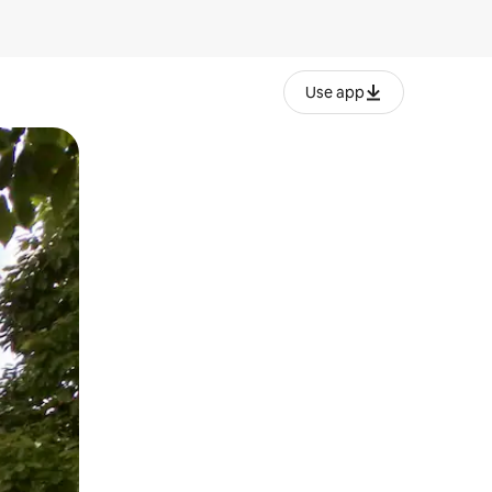
Use app
lezesha kidole kwenye ishara.