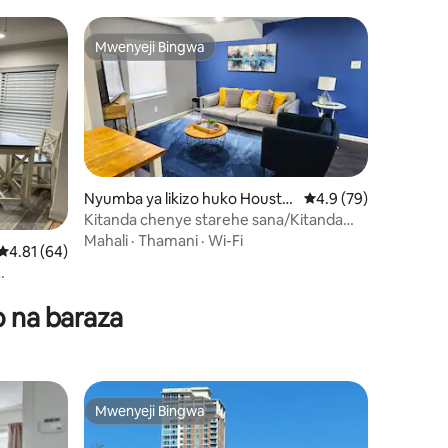
Mwenyeji Bingwa
Mwenyeji Bingwa
ini 12
Nyumba ya likizo huko Housto
Ukadiriaji wa wastani 
4.9 (79)
n
Kitanda chenye starehe sana/Kitanda
cha Malkia/Wi-Fi ya Haraka/Karibu na
Mahali
·
Thamani
·
Wi-Fi
Ukadiriaji wa wastani wa 4.81 kati ya 5, tathmini 64
4.81 (64)
katikati ya mji!
o na baraza
Mwenyeji Bingwa
Mwenyeji Bingwa