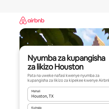
Ruka
kwenda
kwenye
maudhui
Nyumba za kupangisha
za likizo Houston
Pata na uweke nafasi kwenye nyumba za
kupangisha za likizo za kipekee kwenye Airbn
Mahali
Wakati matokeo yanapatikana, vinjari kwa kutumia
Kuingia