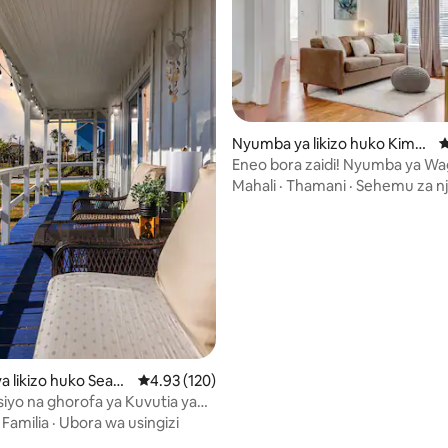
 4.83 kati ya 5, tathmini 155
Nyumba ya likizo huko Kimo
U
Kikali
Eneo bora zaidi! Nyumba ya Wa
yenye haiba
Mahali
·
Thamani
·
Sehemu za n
 likizo huko Seabr
Ukadiriaji wa wastani wa 4.93 kati ya 5, tathmi
4.93 (120)
iyo na ghorofa ya Kuvutia ya
o wa Maji.
·
Familia
·
Ubora wa usingizi