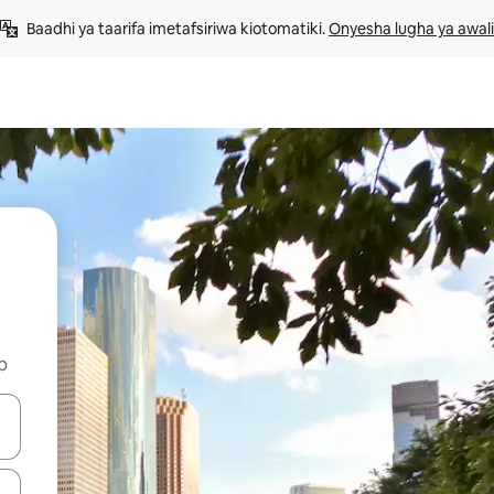
Baadhi ya taarifa imetafsiriwa kiotomatiki. 
Onyesha lugha ya awali
b
 vitufe vya vishale vya juu na chini au uchunguze kwa kugusa au kute