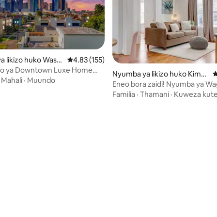
 likizo huko Washi
Ukadiriaji wa wastani wa 4.83 kati ya 5, tathmi
4.83 (155)
nue Coalition / Me
o ya Downtown Luxe Home
Nyumba ya likizo huko Kimo
U
rk
ring huko Houston✨
·
Mahali
·
Muundo
Kikali
Eneo bora zaidi! Nyumba ya Wa
 4.96 kati ya 5, tathmini 107
yenye haiba
Familia
·
Thamani
·
Kuweza kut