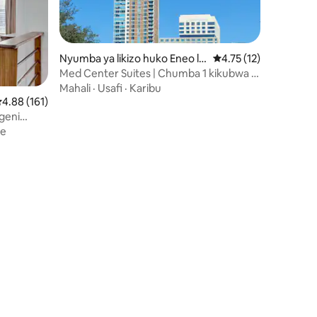
Nyumba ya likizo huko Eneo la
Ukadiriaji wa wastani 
4.75 (12)
Kituo cha Tiba
Med Center Suites | Chumba 1 kikubwa |
Basi
Mahali
·
Usafi
·
Karibu
kadiriaji wa wastani wa 4.88 kati ya 5, tathmini 161
4.88 (161)
geni
je
ni 120