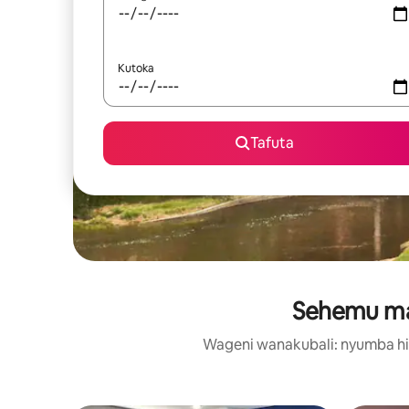
Kutoka
Tafuta
Sehemu maa
Wageni wanakubali: nyumba hizi