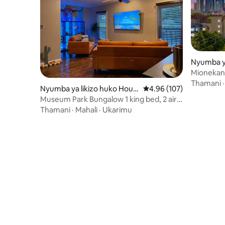
Nyumba ya
ngton Ave
Mionekan
morial Pa
w/Stagge
Thamani
Nyumba ya likizo huko Hous
Ukadiriaji wa wastani wa
4.96 (107)
ton
Museum Park Bungalow 1 king bed, 2 air
beds, sofa
Thamani
·
Mahali
·
Ukarimu