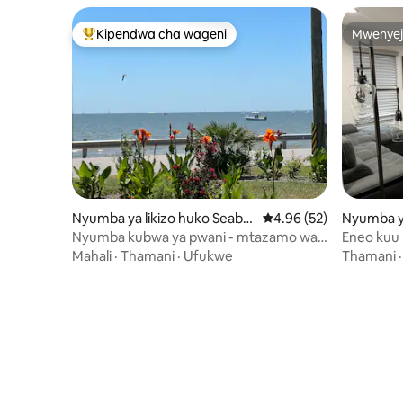
Kipendwa cha wageni
Mwenyej
Kipendwa maarufu cha wageni
Mwenyej
Nyumba ya likizo huko Seabr
Ukadiriaji wa wastani w
4.96 (52)
Nyumba ya
ook
masharik
Nyumba kubwa ya pwani - mtazamo wa
Eneo kuu 
mbele na ziwa
W/Maeges
Mahali
·
Thamani
·
Ufukwe
Thamani