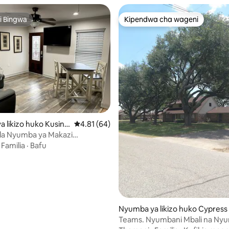
i Bingwa
Kipendwa cha wageni
i Bingwa
Kipendwa cha wageni
a 4.96 kati ya 5, tathmini 52
 likizo huko Kusini-
Ukadiriaji wa wastani wa 4.81 kati ya 5, tathm
4.81 (64)
i mwa Houston
la Nyumba ya Makazi
ho ya Gated #6
·
Familia
·
Bafu
Nyumba ya likizo huko Cypress
Teams. Nyumbani Mbali na Ny