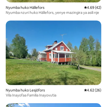
Nyumba huko Hällefors
Ukadiriaji wa 
4.69 (42)
Nyumba nzuri huko Hällefors, yenye mazingira ya asili nje
Nyumba huko Lesjöfors
Ukadiriaji wa 
4.62 (26)
Vila Inayofaa Familia Inayovutia