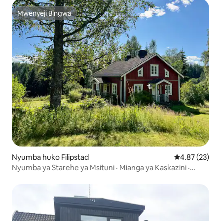
Mwenyeji Bingwa
Mwenyeji Bingwa
Nyumba huko Filipstad
Ukadiriaji wa 
4.87 (23)
Nyumba ya Starehe ya Msituni · Mianga ya Kaskazini ·
Beseni la maji moto