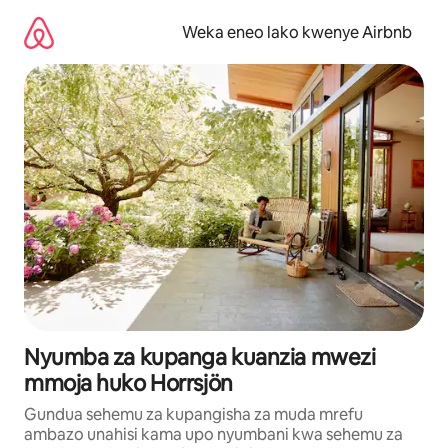
Ruka
kwenda
Weka eneo lako kwenye Airbnb
kwenye
maudhui
Nyumba za kupanga kuanzia mwezi
mmoja huko Horrsjön
Gundua sehemu za kupangisha za muda mrefu
ambazo unahisi kama upo nyumbani kwa sehemu za