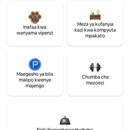
Meza ya kufanyia
Inafaa kwa
kazi kwa kompyuta
wanyama vipenzi
mpakato
Maegesho ya bila
Chumba cha
malipo kwenye
mazoezi
majengo
Fleti Iliyowekewa Huduma