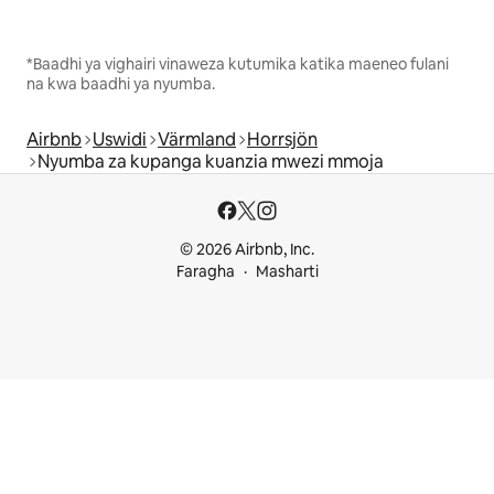
*Baadhi ya vighairi vinaweza kutumika katika maeneo fulani
na kwa baadhi ya nyumba.
Airbnb
Uswidi
Värmland
Horrsjön
Nyumba za kupanga kuanzia mwezi mmoja
© 2026 Airbnb, Inc.
Faragha
Masharti