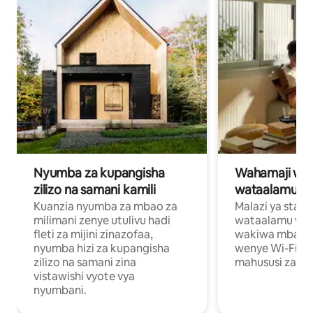
Nyumba za kupangisha
Wahamaji wa ki
zilizo na samani kamili
wataalamu wa
Kuanzia nyumba za mbao za
Malazi ya star
milimani zenye utulivu hadi
wataalamu wan
fleti za mijini zinazofaa,
wakiwa mbali na
nyumba hizi za kupangisha
wenye Wi-Fi n
zilizo na samani zina
mahususi za kuf
vistawishi vyote vya
nyumbani.