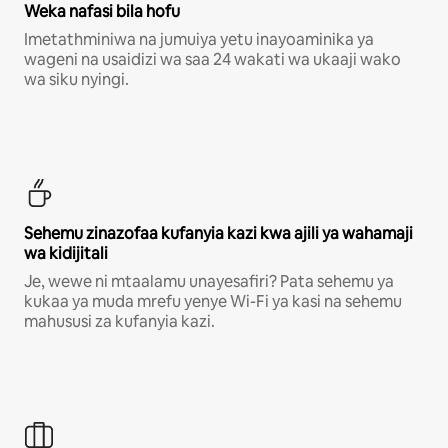
Weka nafasi bila hofu
Imetathminiwa na jumuiya yetu inayoaminika ya
wageni na usaidizi wa saa 24 wakati wa ukaaji wako
wa siku nyingi.
Sehemu zinazofaa kufanyia kazi kwa ajili ya wahamaji
wa kidijitali
Je, wewe ni mtaalamu unayesafiri? Pata sehemu ya
kukaa ya muda mrefu yenye Wi-Fi ya kasi na sehemu
mahususi za kufanyia kazi.