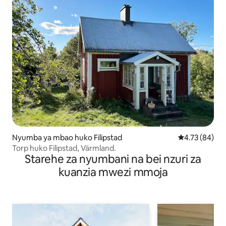
Nyumba ya mbao huko Filipstad
Ukadiriaji wa 
4.73 (84)
Torp huko Filipstad, Värmland.
Starehe za nyumbani na bei nzuri za
kuanzia mwezi mmoja