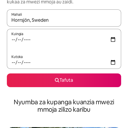
kukaa za mwezi mmoja au zaidi.
Mahali
Wakati matokeo yanapatikana, vinjari kwa kutumia vitufe vya v
Kuingia
Kutoka
Tafuta
Nyumba za kupanga kuanzia mwezi
mmoja zilizo karibu