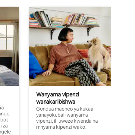
Wanyama vipenzi
wanakaribishwa
ia
Gundua maeneo ya kukaa
ando
yanayokubali wanyama
boti
vipenzi, ili uweze kwenda na
i za
mnyama kipenzi wako.
ngele