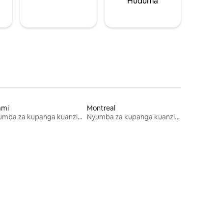
Huduma
ami
Montreal
Nyumba za kupanga kuanzia mwezi mmoja
Nyumba za kupanga kuanzia mwezi mmoja