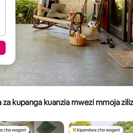
za kupanga kuanzia mwezi mmoja ziliz
a cha wageni
Kipendwa cha wageni
a cha wageni
Kipendwa maarufu cha wageni