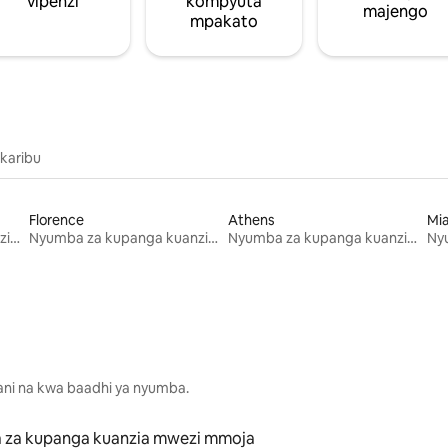
vipenzi
kompyuta
majengo
mpakato
 karibu
Florence
Athens
Mi
Nyumba za kupanga kuanzia mwezi mmoja
Nyumba za kupanga kuanzia mwezi mmoja
Nyumba za kupanga kuanzia mwezi mmoja
lani na kwa baadhi ya nyumba.
 za kupanga kuanzia mwezi mmoja