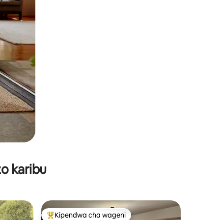
o karibu
Kipendwa cha wageni
Kipendwa maarufu cha wageni