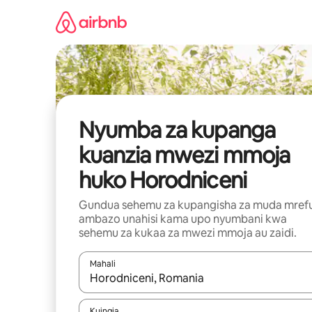
Ruka
kwenda
kwenye
maudhui
Nyumba za kupanga
kuanzia mwezi mmoja
huko Horodniceni
Gundua sehemu za kupangisha za muda mref
ambazo unahisi kama upo nyumbani kwa
sehemu za kukaa za mwezi mmoja au zaidi.
Mahali
Wakati matokeo yanapatikana, vinjari kwa kutumia
Kuingia