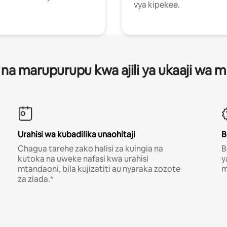
vya kipekee.
 na marupurupu kwa ajili ya ukaaji wa
Urahisi wa kubadilika unaohitaji
B
Chagua tarehe zako halisi za kuingia na
B
kutoka na uweke nafasi kwa urahisi
y
mtandaoni, bila kujizatiti au nyaraka zozote
m
za ziada.*