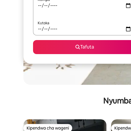
Kutoka
Tafuta
Nyumba 
Kipendwa cha wageni
Kipendw
Kipendwa cha wageni
Kipendw