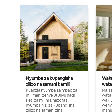
Nyumba za kupangisha
Waham
zilizo na samani kamili
wata
Kuanzia nyumba za mbao za
Malaz
milimani zenye utulivu hadi
wata
fleti za mijini zinazofaa,
wakiw
nyumba hizi za kupangisha
weny
zilizo na samani zina
mahus