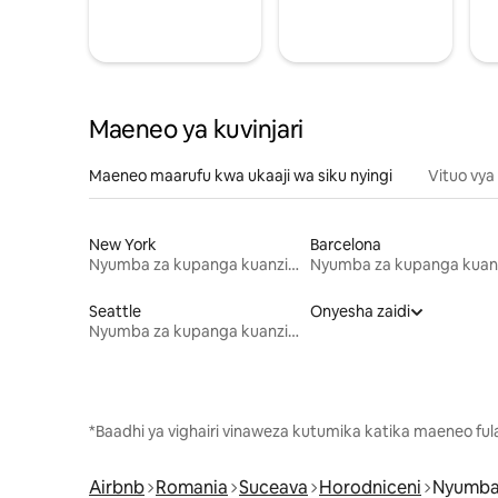
Maeneo ya kuvinjari
Maeneo maarufu kwa ukaaji wa siku nyingi
Vituo vya
New York
Barcelona
Nyumba za kupanga kuanzia mwezi mmoja
Seattle
Onyesha zaidi
Nyumba za kupanga kuanzia mwezi mmoja
*Baadhi ya vighairi vinaweza kutumika katika maeneo fu
Airbnb
Romania
Suceava
Horodniceni
Nyumba