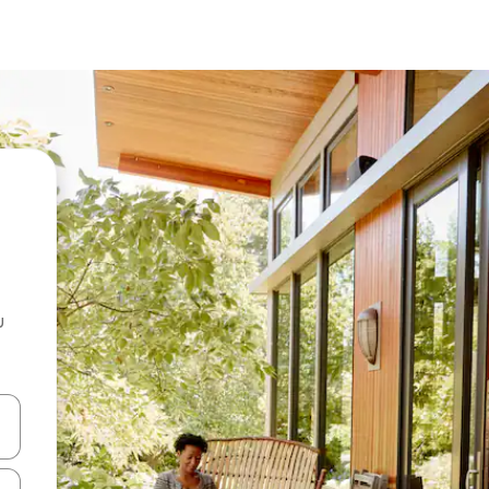
u
 vitufe vya vishale vya juu na chini au uchunguze kwa kugusa au kute