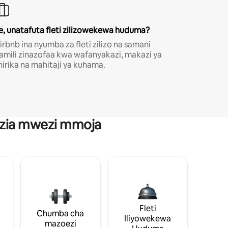
e, unatafuta fleti zilizowekewa huduma?
irbnb ina nyumba za fleti zilizo na samani
amili zinazofaa kwa wafanyakazi, makazi ya
hirika na mahitaji ya kuhama.
anzia mwezi mmoja
Fleti
Chumba cha
Iliyowekewa
mazoezi