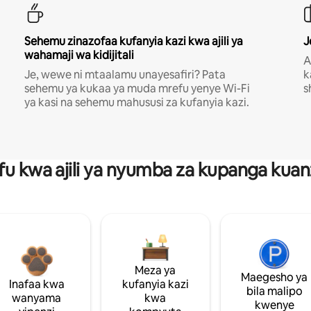
Sehemu zinazofaa kufanyia kazi kwa ajili ya
J
wahamaji wa kidijitali
A
Je, wewe ni mtaalamu unayesafiri? Pata
k
sehemu ya kukaa ya muda mrefu yenye Wi-Fi
s
ya kasi na sehemu mahususi za kufanyia kazi.
fu kwa ajili ya nyumba za kupanga ku
Meza ya
Maegesho ya
Inafaa kwa
kufanyia kazi
bila malipo
wanyama
kwa
kwenye