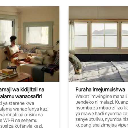
aji wa kidijitali na
Furaha imejumuishwa
alamu wanaosafiri
Wakati mwingine mahali
uendeko ni malazi. Kuanz
i ya starehe kwa
nyumba za mbao zilizo k
alamu wanaofanya kazi
ya mawe hadi nyumba za 
a mbali na ofisini na
zenye utulivu, nyumba hiz
e Wi-Fi na sehemu
kupangisha zimejaa vipe
usi za kufanyia kazi.