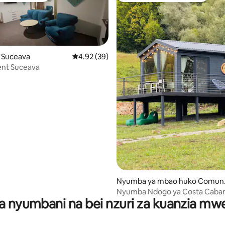
o Suceava
Ukadiriaji wa wastani wa 4.92 kati ya 5, tathm
4.92 (39)
nt Suceava
 4.97 kati ya 5, tathmini 146
Nyumba ya mbao huko Comun
Mănăstirea Humorului
Nyumba Ndogo ya Costa Caban
a nyumbani na bei nzuri za kuanzia m
natura/Sitaha ya kimapenzi