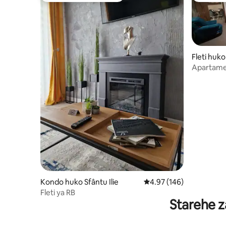
Fleti huk
Apartame
Kondo huko Sfântu Ilie
Ukadiriaji wa wastani wa
4.97 (146)
Fleti ya RB
Starehe z