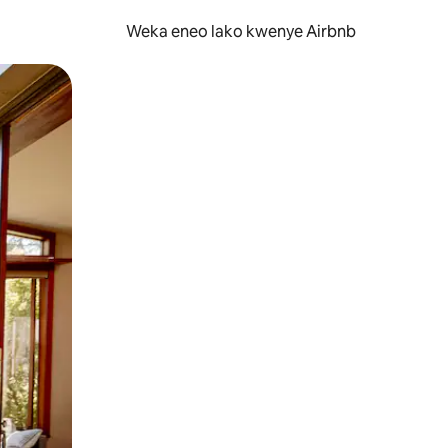
Weka eneo lako kwenye Airbnb
lezesha kidole kwenye ishara.