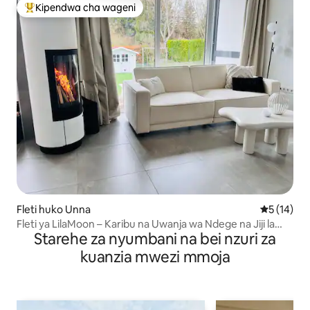
Kipendwa cha wageni
Kipendwa maarufu cha wageni
Fleti huko Unna
Ukadiriaji 
5 (14)
Fleti ya LilaMoon – Karibu na Uwanja wa Ndege na Jiji la
Starehe za nyumbani na bei nzuri za
Unna
kuanzia mwezi mmoja