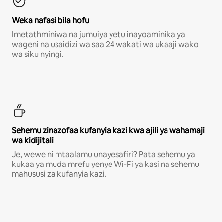
Weka nafasi bila hofu
Imetathminiwa na jumuiya yetu inayoaminika ya
wageni na usaidizi wa saa 24 wakati wa ukaaji wako
wa siku nyingi.
Sehemu zinazofaa kufanyia kazi kwa ajili ya wahamaji
wa kidijitali
Je, wewe ni mtaalamu unayesafiri? Pata sehemu ya
kukaa ya muda mrefu yenye Wi-Fi ya kasi na sehemu
mahususi za kufanyia kazi.