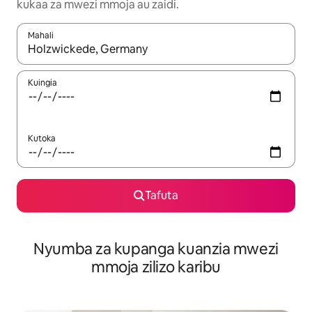
kukaa za mwezi mmoja au zaidi.
Mahali
Wakati matokeo yanapatikana, vinjari kwa kutumia vitufe vya v
Kuingia
Kutoka
Tafuta
Nyumba za kupanga kuanzia mwezi
mmoja zilizo karibu