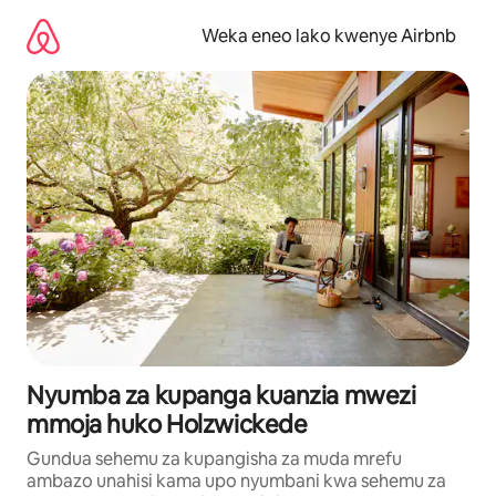
Ruka
kwenda
Weka eneo lako kwenye Airbnb
kwenye
maudhui
Nyumba za kupanga kuanzia mwezi
mmoja huko Holzwickede
Gundua sehemu za kupangisha za muda mrefu
ambazo unahisi kama upo nyumbani kwa sehemu za