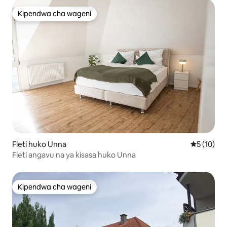
Kipendwa cha wageni
Kipendwa cha wageni
Fleti huko Unna
Ukadiriaji 
5 (10)
Fleti angavu na ya kisasa huko Unna
Kipendwa cha wageni
Kipendwa cha wageni