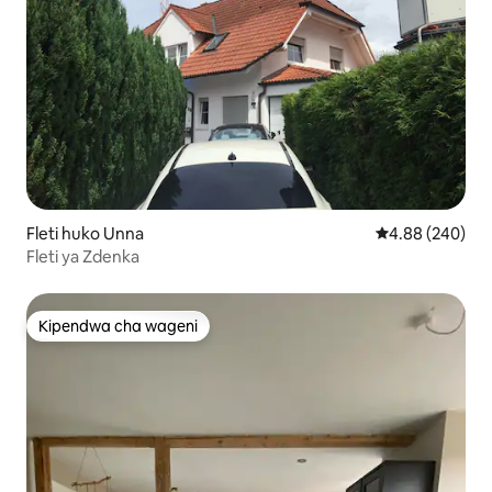
Fleti huko Unna
Ukadiriaji wa wa
4.88 (240)
Fleti ya Zdenka
Kipendwa cha wageni
Kipendwa cha wageni