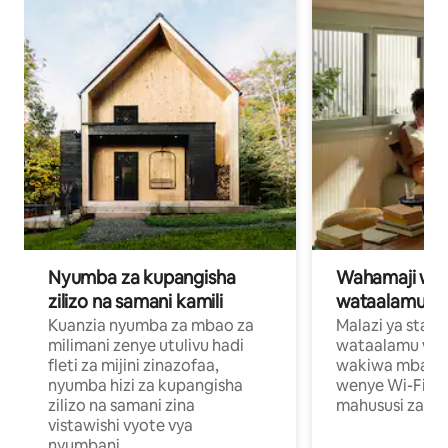
Nyumba za kupangisha
Wahamaji wa ki
zilizo na samani kamili
wataalamu wa
Kuanzia nyumba za mbao za
Malazi ya star
milimani zenye utulivu hadi
wataalamu wan
fleti za mijini zinazofaa,
wakiwa mbali na
nyumba hizi za kupangisha
wenye Wi-Fi n
zilizo na samani zina
mahususi za kuf
vistawishi vyote vya
nyumbani.