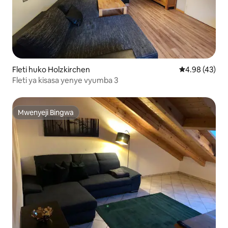
Fleti huko Holzkirchen
Ukadiriaji wa 
4.98 (43)
Fleti ya kisasa yenye vyumba 3
Mwenyeji Bingwa
Mwenyeji Bingwa