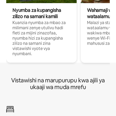
Nyumba za kupangisha
Wahamaji wa ki
zilizo na samani kamili
wataalamu wa
Kuanzia nyumba za mbao za
Malazi ya star
milimani zenye utulivu hadi
wataalamu wan
fleti za mijini zinazofaa,
wakiwa mbali na
nyumba hizi za kupangisha
wenye Wi-Fi n
zilizo na samani zina
mahususi za kuf
vistawishi vyote vya
nyumbani.
Vistawishi na marupurupu kwa ajili ya
ukaaji wa muda mrefu