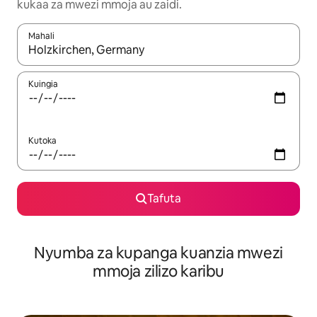
kukaa za mwezi mmoja au zaidi.
Mahali
Wakati matokeo yanapatikana, vinjari kwa kutumia vitufe vya v
Kuingia
Kutoka
Tafuta
Nyumba za kupanga kuanzia mwezi
mmoja zilizo karibu