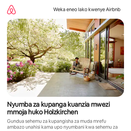
Ruka
kwenda
Weka eneo lako kwenye Airbnb
kwenye
maudhui
Nyumba za kupanga kuanzia mwezi
mmoja huko Holzkirchen
Gundua sehemu za kupangisha za muda mrefu
ambazo unahisi kama upo nyumbani kwa sehemu za