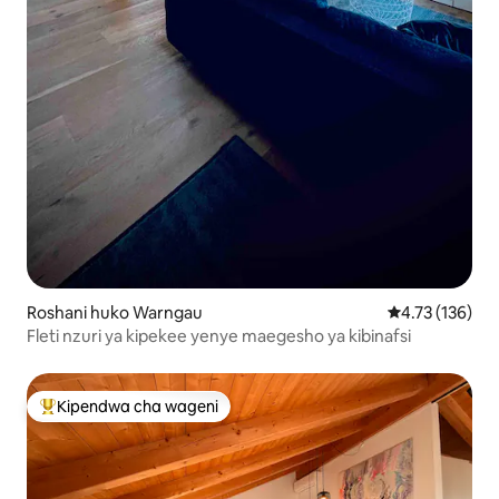
Roshani huko Warngau
Ukadiriaji wa w
4.73 (136)
Fleti nzuri ya kipekee yenye maegesho ya kibinafsi
Kipendwa cha wageni
Kipendwa maarufu cha wageni