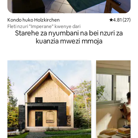
Kondo huko Holzkirchen
Ukadiriaji wa 
4.81 (27)
Fleti nzuri "Imperane" kwenye dari
Starehe za nyumbani na bei nzuri za
kuanzia mwezi mmoja