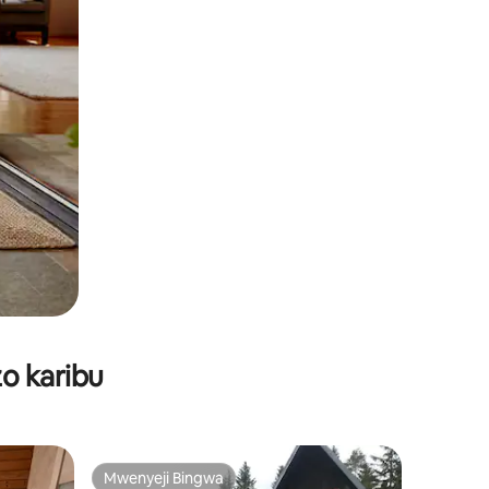
o karibu
Mwenyeji Bingwa
Mwenyeji Bingwa