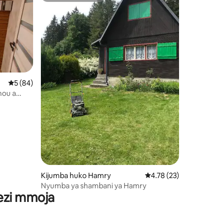
ini 21
Ukadiriaji wa wastani wa 5 kati ya 5, tathmini 84
5 (84)
nou a
Kijumba huko Hamry
Ukadiriaji wa wastani w
4.78 (23)
Nyumba ya shambani ya Hamry
wezi mmoja