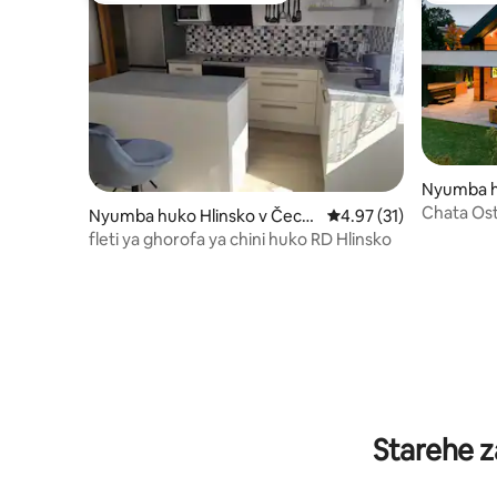
Nyumba h
Chata Ost
Nyumba huko Hlinsko v Čech
Ukadiriaji wa wastani w
4.97 (31)
ách
fleti ya ghorofa ya chini huko RD Hlinsko
Starehe z