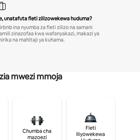
e, unatafuta fleti zilizowekewa huduma?
irbnb ina nyumba za fleti zilizo na samani
amili zinazofaa kwa wafanyakazi, makazi ya
hirika na mahitaji ya kuhama.
anzia mwezi mmoja
Fleti
Chumba cha
Iliyowekewa
mazoezi