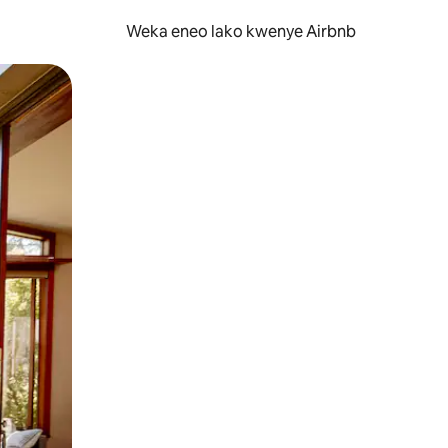
Weka eneo lako kwenye Airbnb
lezesha kidole kwenye ishara.