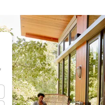
u
 vitufe vya vishale vya juu na chini au uchunguze kwa kugusa au kute