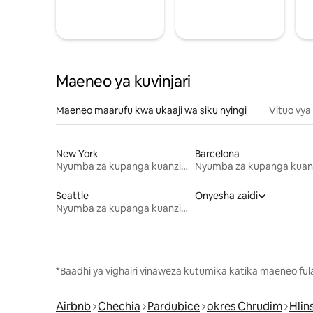
Maeneo ya kuvinjari
Maeneo maarufu kwa ukaaji wa siku nyingi
Vituo vya
New York
Barcelona
Nyumba za kupanga kuanzia mwezi mmoja
Seattle
Onyesha zaidi
Nyumba za kupanga kuanzia mwezi mmoja
*Baadhi ya vighairi vinaweza kutumika katika maeneo fu
Airbnb
Chechia
Pardubice
okres Chrudim
Hlin