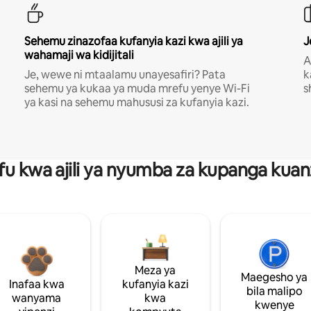
Sehemu zinazofaa kufanyia kazi kwa ajili ya
J
wahamaji wa kidijitali
A
Je, wewe ni mtaalamu unayesafiri? Pata
k
sehemu ya kukaa ya muda mrefu yenye Wi-Fi
s
ya kasi na sehemu mahususi za kufanyia kazi.
fu kwa ajili ya nyumba za kupanga ku
Meza ya
Maegesho ya
Inafaa kwa
kufanyia kazi
bila malipo
wanyama
kwa
kwenye