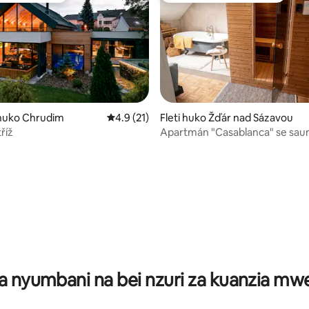
uko Chrudim
Ukadiriaji wa wastani wa 4.9 kati ya 5, tathm
4.9 (21)
Fleti huko Žďár nad Sázavou
říž
Apartmán "Casablanca" se sau
a 4.97 kati ya 5, tathmini 31
kinem
a nyumbani na bei nzuri za kuanzia m