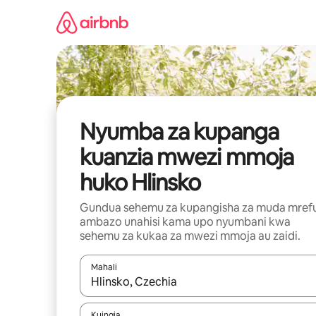
Ruka
kwenda
kwenye
maudhui
Nyumba za kupanga
kuanzia mwezi mmoja
huko Hlinsko
Gundua sehemu za kupangisha za muda mref
ambazo unahisi kama upo nyumbani kwa
sehemu za kukaa za mwezi mmoja au zaidi.
Mahali
Wakati matokeo yanapatikana, vinjari kwa kutumia
Kuingia