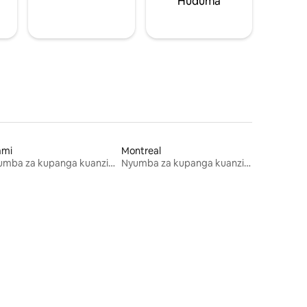
Huduma
ami
Montreal
Nyumba za kupanga kuanzia mwezi mmoja
Nyumba za kupanga kuanzia mwezi mmoja