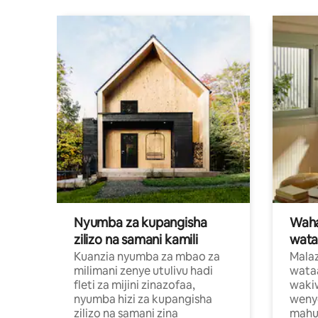
Nyumba za kupangisha
Waham
zilizo na samani kamili
wata
Kuanzia nyumba za mbao za
Malaz
milimani zenye utulivu hadi
wata
fleti za mijini zinazofaa,
wakiw
nyumba hizi za kupangisha
weny
zilizo na samani zina
mahus