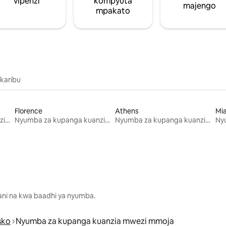
vipenzi
kompyuta
majengo
mpakato
 karibu
Florence
Athens
Mi
Nyumba za kupanga kuanzia mwezi mmoja
Nyumba za kupanga kuanzia mwezi mmoja
Nyumba za kupanga kuanzia mwezi mmoja
lani na kwa baadhi ya nyumba.
sko
Nyumba za kupanga kuanzia mwezi mmoja