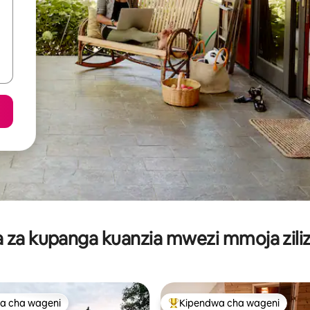
za kupanga kuanzia mwezi mmoja ziliz
a cha wageni
Kipendwa cha wageni
a cha wageni
Kipendwa maarufu cha wageni