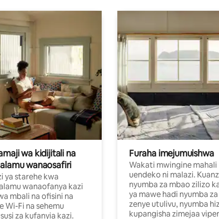
aji wa kidijitali na
Furaha imejumuishwa
alamu wanaosafiri
Wakati mwingine mahali
uendeko ni malazi. Kuanz
i ya starehe kwa
nyumba za mbao zilizo k
alamu wanaofanya kazi
ya mawe hadi nyumba za 
a mbali na ofisini na
zenye utulivu, nyumba hiz
e Wi-Fi na sehemu
kupangisha zimejaa vipe
usi za kufanyia kazi.