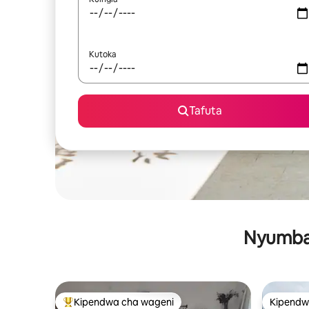
Kutoka
Tafuta
Nyumba 
Kipendwa cha wageni
Kipendw
Kipendwa maarufu cha wageni
Kipendw