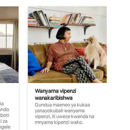
Wanyama vipenzi
wanakaribishwa
ia
Gundua maeneo ya kukaa
ando
yanayokubali wanyama
boti
vipenzi, ili uweze kwenda na
i za
mnyama kipenzi wako.
ngele