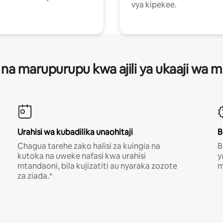
vya kipekee.
 na marupurupu kwa ajili ya ukaaji wa
Urahisi wa kubadilika unaohitaji
B
Chagua tarehe zako halisi za kuingia na
B
kutoka na uweke nafasi kwa urahisi
y
mtandaoni, bila kujizatiti au nyaraka zozote
m
za ziada.*