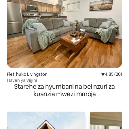
Fleti huko Livingston
Ukadiriaji wa 
4.85 (20)
Haven ya Vijijini
Starehe za nyumbani na bei nzuri za
kuanzia mwezi mmoja