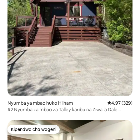
Nyumba ya mbao huko Hilham
Ukadiriaji wa w
4.97 (329)
#2 Nyumba za mbao za Talley karibu na Ziwa la Dale
Hollow
Kipendwa cha wageni
Kipendwa cha wageni