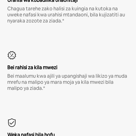
Urahisi wa kubadilika unaohitaji
Chagua tarehe zako halisi za kuingia na kutoka na
uweke nafasi kwa urahisi mtandaoni, bila kujizatiti au
nyaraka zozote za ziada.*
Bei rahisi za kila mwezi
Bei maalumu kwa ajili ya upangishaji wa likizo ya muda
mrefu na malipo ya mara moja ya kila mwezi bila
malipo ya ziada.*
Weka nafasi bila hofu