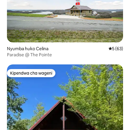
Nyumba huko Celina
Ukadiriaji 
5 (63)
Paradise @ The Pointe
Kipendwa cha wageni
Kipendwa cha wageni