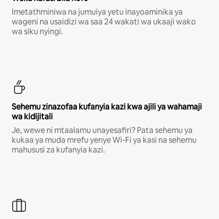
Imetathminiwa na jumuiya yetu inayoaminika ya
wageni na usaidizi wa saa 24 wakati wa ukaaji wako
wa siku nyingi.
Sehemu zinazofaa kufanyia kazi kwa ajili ya wahamaji
wa kidijitali
Je, wewe ni mtaalamu unayesafiri? Pata sehemu ya
kukaa ya muda mrefu yenye Wi-Fi ya kasi na sehemu
mahususi za kufanyia kazi.