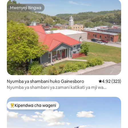
Mwenyeji Bingwa
Mwenyeji Bingwa
Nyumba ya shambani huko Gainesboro
Ukadiriaji wa w
4.92 (323)
Nyumba ya shambani ya zamani katikati ya mji wa
Gainesboro
Kipendwa cha wageni
Kipendwa maarufu cha wageni