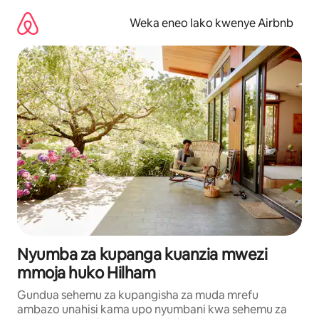
Ruka
kwenda
Weka eneo lako kwenye Airbnb
kwenye
maudhui
Nyumba za kupanga kuanzia mwezi
mmoja huko Hilham
Gundua sehemu za kupangisha za muda mrefu
ambazo unahisi kama upo nyumbani kwa sehemu za