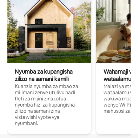
Nyumba za kupangisha
Wahamaji wa ki
zilizo na samani kamili
wataalamu wa
Kuanzia nyumba za mbao za
Malazi ya star
milimani zenye utulivu hadi
wataalamu wan
fleti za mijini zinazofaa,
wakiwa mbali na
nyumba hizi za kupangisha
wenye Wi-Fi n
zilizo na samani zina
mahususi za kuf
vistawishi vyote vya
nyumbani.