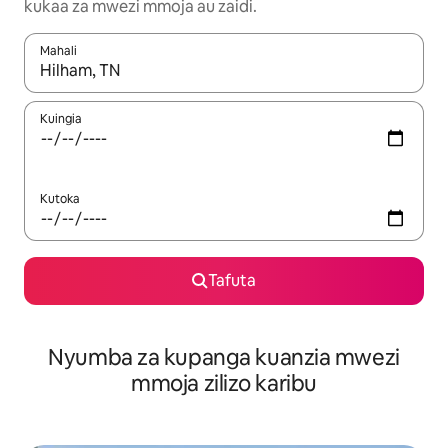
kukaa za mwezi mmoja au zaidi.
Mahali
Wakati matokeo yanapatikana, vinjari kwa kutumia vitufe vya v
Kuingia
Kutoka
Tafuta
Nyumba za kupanga kuanzia mwezi
mmoja zilizo karibu