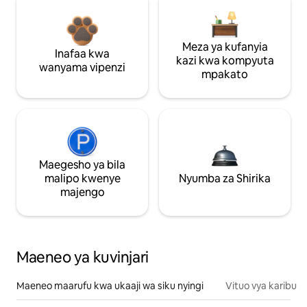
Meza ya kufanyia
Inafaa kwa
kazi kwa kompyuta
wanyama vipenzi
mpakato
Maegesho ya bila
malipo kwenye
Nyumba za Shirika
majengo
Maeneo ya kuvinjari
Maeneo maarufu kwa ukaaji wa siku nyingi
Vituo vya karibu