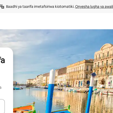
Baadhi ya taarifa imetafsiriwa kiotomatiki. 
Onyesha lugha ya awali
fa
a
 vitufe vya vishale vya juu na chini au uchunguze kwa kugusa au kute