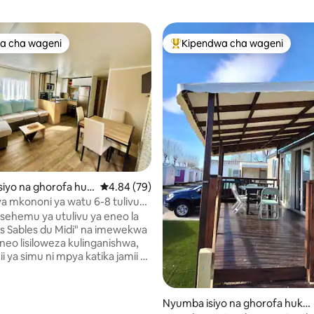
a cha wageni
Kipendwa cha wageni
a cha wageni
Kipendwa maarufu cha wageni
 wa 5.0 kati ya 5, tathmini 5
iyo na ghorofa huk
Ukadiriaji wa wastani wa 4.84 kati ya 5, tathm
4.84 (79)
n
 mkononi ya watu 6-8 tulivu
ukwe wa Sérignan 4*
a sehemu ya utulivu ya eneo la
s Sables du Midi" na imewekwa
eo lisiloweza kulinganishwa,
 ya simu ni mpya katika jamii ya
vya kulala vya kujitegemea:
ikuu chenye chumba cha
Nyumba isiyo na ghorofa huko
a, vyumba 2 vya kulala vyenye