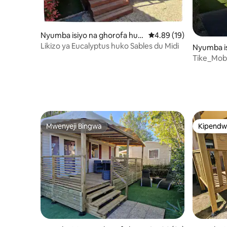
Nyumba isiyo na ghorofa huk
Ukadiriaji wa wastani w
4.89 (19)
o Valras-Plage
Likizo ya Eucalyptus huko Sables du Midi
Nyumba is
Valras-Pl
Tike_Mobi
Midi
Mwenyeji Bingwa
Kipendw
Mwenyeji Bingwa
Kipendw