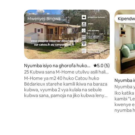
Mwenyeji Bingwa
Kipendw
Mwenyeji Bingwa
Kipendw
Nyumba isiyo na ghorofa huko B
Ukadiriaji wa wastani
5.0 (5)
édarieux
25 Kubwa sana M-Home utulivu asili hali
ya hewa l-linge 4p
M-Home ya m2 40 huko Catou huko
Nyumba is
Bédarieux starehe kamili ikiwa na baraza
o Sérigna
Nyumba ya
kubwa, vyumba 2 vya kulala na sebule
Valras uf
Iko katik
kubwa sana, pamoja na jiko kubwa lenye
kambi "Le
vifaa vya kutosha (jiko la gesi, oveni 2,
kwenye en
mashine ya kutengeneza kahawa, birika,
nyumba hii
mikrowevu...). Nafasi kubwa ya kuhifadhi,
"Ubora". Maegesho 2 mbele ya nyumba.
televisheni, mashine ya kuosha,
Vyumba 3 
kiyoyozi... Wanyama vipenzi
chumba k
waliosafishwa na wenye hali ya joto la
kupumziki