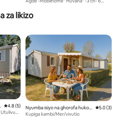
o Agde
Agde -Mobilhome "Huvana" -3 ch- 6
ini 13
pers- air-conditioned
 za likizo
B
Ukadiriaji wa wastani wa 4.8 kati ya 5, tathmini 5
4.8 (5)
Nyumba isiyo na ghorofa huko V
Ukadiriaji wa wastan
5.0 (3)
Utulivu
ias
Kupiga kambi/Mer/vivutio