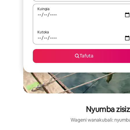
Kuingia
Kutoka
Tafuta
Nyumba zisizo
Wageni wanakubali: nyumba h