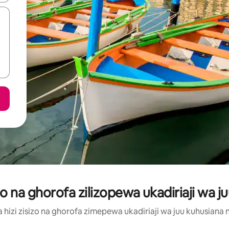
 na ghorofa zilizopewa ukadiriaji wa juu 
izi zisizo na ghorofa zimepewa ukadiriaji wa juu kuhusiana na