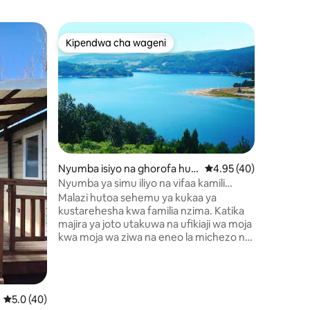
Nyumba i
Kipendwa cha wageni
Kipe
Kipendwa cha wageni
Kipend
ko Valras
Nyumba y
yenye St
Sahau wa
yenye naf
cul-de-sa
wa campsi
ambapo ki
kutembea,
isiyowez
mwambao 
Nyumba isiyo na ghorofa huk
Ukadiriaji wa wastani w
4.95 (40)
na vifaa
o Nages
Nyumba ya simu iliyo na vifaa kamili
ini 79
bandari,
katika eneo la kambi** * * mwonekano wa
Malazi hutoa sehemu ya kukaa ya
miguu ya
ziwa
kustarehesha kwa familia nzima. Katika
maduka 
majira ya joto utakuwa na ufikiaji wa moja
makubwa, 
kwa moja wa ziwa na eneo la michezo na
masoko, b
shughuli za michezo, masoko ya
matamash
wakulima, jioni za sherehe ndani ya eneo
la kambi (Julai/Agosti). Bwawa la kambi
na mkahawa vimefunguliwa kuanzia
Ukadiriaji wa wastani wa 5.0 kati ya 5, tathmini 40
5.0 (40)
tarehe 01/06 hadi tarehe 31/08. Katika