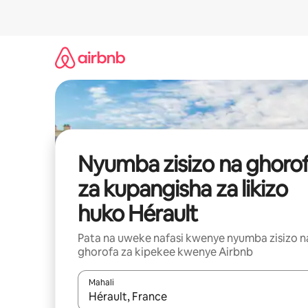
Ruka
kwenda
kwenye
maudhui
Nyumba zisizo na ghoro
za kupangisha za likizo
huko Hérault
Pata na uweke nafasi kwenye nyumba zisizo n
ghorofa za kipekee kwenye Airbnb
Mahali
Wakati matokeo yanapatikana, vinjari kwa kutumia