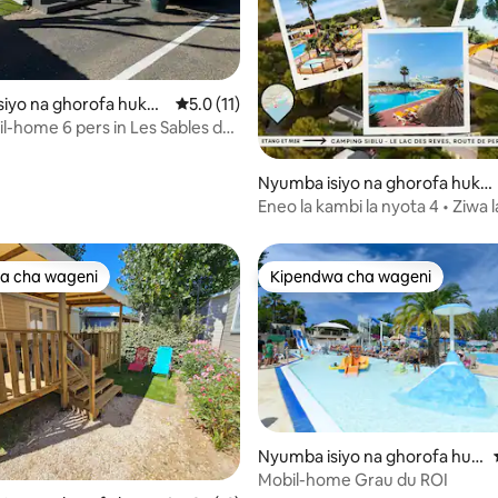
a 4.89 kati ya 5, tathmini 19
iyo na ghorofa huko
Ukadiriaji wa wastani wa 5.0 kati ya 5, tathm
5.0 (11)
age
l-home 6 pers in Les Sables du
Nyumba isiyo na ghorofa huko
Lattes
Eneo la kambi la nyota 4 • Ziwa 
SIBLU N•571
a cha wageni
Kipendwa cha wageni
a cha wageni
Kipendwa cha wageni
Nyumba isiyo na ghorofa huk
o Le Grau-du-Roi
Mobil-home Grau du ROI