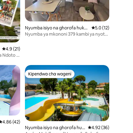
ini 11
Nyumba isiyo na ghorofa huko
Ukadiriaji wa wastani
5.0 (12)
Lattes
Nyumba ya mkononi 379 kambi ya nyota
4 ya Siblu
Ukadiriaji wa wastani wa 4.9 kati ya 5, tathmini 21
4.9 (21)
la Ndoto •
Kipendwa cha wageni
Kipendwa cha wageni
Ukadiriaji wa wastani wa 4.86 kati ya 5, tathmini 42
4.86 (42)
Nyumba isiyo na ghorofa huk
Ukadiriaji wa wastani w
4.92 (36)