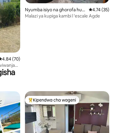
Nyumba isiyo na ghorofa huk
Ukadiriaji wa wastani 
4.74 (35)
ini 64
o Agde
Malazi ya kupiga kambi l 'escale Agde
Ukadiriaji wa wastani wa 4.84 kati ya 5, tathmini 70
4.84 (70)
viwanja
gisha
Kipendwa cha wageni
Kipendwa maarufu cha wageni