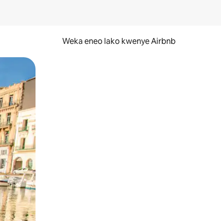
Weka eneo lako kwenye Airbnb
lezesha kidole kwenye ishara.