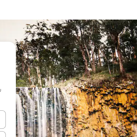
u
 vitufe vya vishale vya juu na chini au uchunguze kwa kugusa au kute