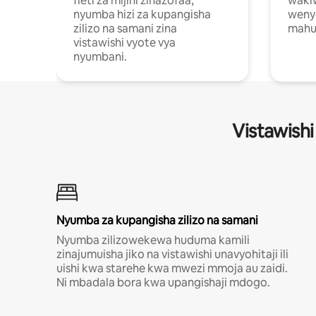
fleti za mijini zinazofaa,
wakiw
nyumba hizi za kupangisha
weny
zilizo na samani zina
mahus
vistawishi vyote vya
nyumbani.
Vistawishi
Nyumba za kupangisha zilizo na samani
Nyumba zilizowekewa huduma kamili
zinajumuisha jiko na vistawishi unavyohitaji ili
uishi kwa starehe kwa mwezi mmoja au zaidi.
Ni mbadala bora kwa upangishaji mdogo.