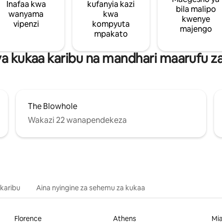
Inafaa kwa
kufanyia kazi
bila malipo
wanyama
kwa
kwenye
vipenzi
kompyuta
majengo
mpakato
a kukaa karibu na mandhari maarufu z
The Blowhole
Wakazi 22 wanapendekeza
 karibu
Aina nyingine za sehemu za kukaa
Florence
Athens
Mi