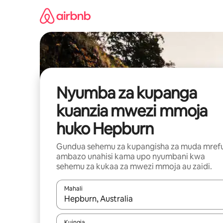
Ruka
kwenda
kwenye
maudhui
Nyumba za kupanga
kuanzia mwezi mmoja
huko Hepburn
Gundua sehemu za kupangisha za muda mref
ambazo unahisi kama upo nyumbani kwa
sehemu za kukaa za mwezi mmoja au zaidi.
Mahali
Wakati matokeo yanapatikana, vinjari kwa kutumia
Kuingia