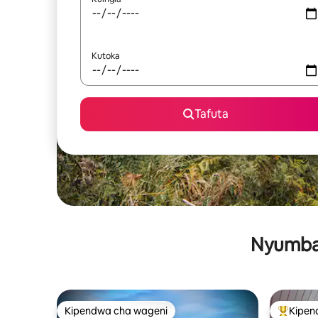
Kutoka
Tafuta
Nyumba 
Kipendwa cha wageni
Kipen
Kipendwa cha wageni
Kipendw