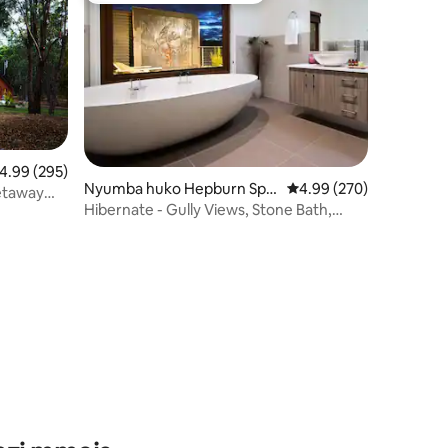
kadiriaji wa wastani wa 4.99 kati ya 5, tathmini 295
4.99 (295)
Nyumba huko Hepburn Spri
Ukadiriaji wa wastani wa
4.99 (270)
etaway
ngs
Hibernate - Gully Views, Stone Bath,
Great Spaces
ni 281