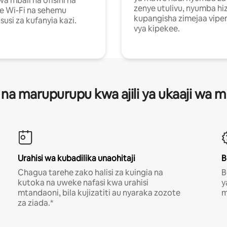
a mbali na ofisini na
zenye utulivu, nyumba hiz
e Wi-Fi na sehemu
kupangisha zimejaa vipe
usi za kufanyia kazi.
vya kipekee.
 na marupurupu kwa ajili ya ukaaji wa
Urahisi wa kubadilika unaohitaji
B
Chagua tarehe zako halisi za kuingia na
B
kutoka na uweke nafasi kwa urahisi
y
mtandaoni, bila kujizatiti au nyaraka zozote
m
za ziada.*