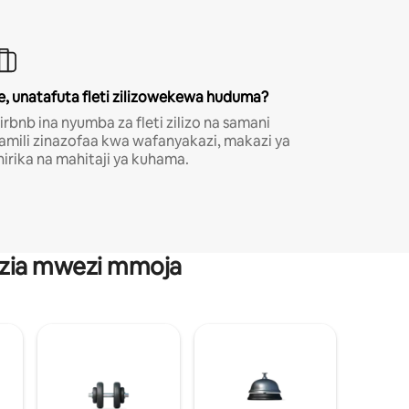
e, unatafuta fleti zilizowekewa huduma?
irbnb ina nyumba za fleti zilizo na samani
amili zinazofaa kwa wafanyakazi, makazi ya
hirika na mahitaji ya kuhama.
anzia mwezi mmoja