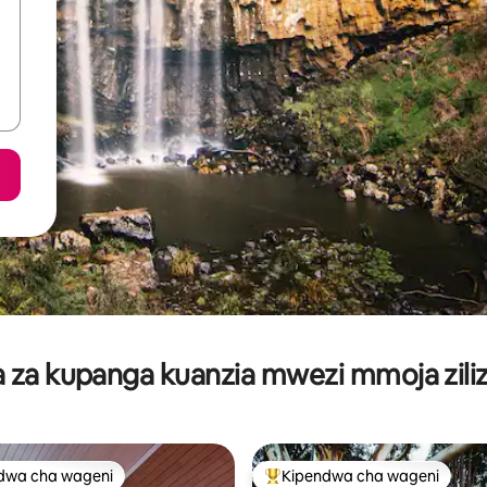
za kupanga kuanzia mwezi mmoja ziliz
dwa cha wageni
Kipendwa cha wageni
a maarufu cha wageni
Kipendwa maarufu cha wageni