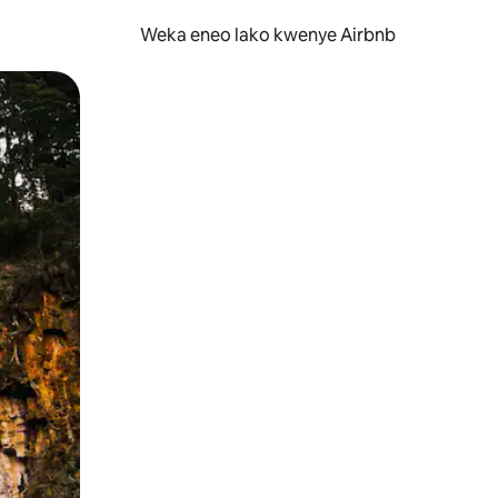
Weka eneo lako kwenye Airbnb
lezesha kidole kwenye ishara.