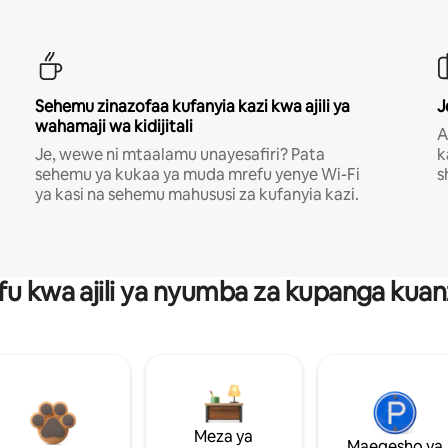
Sehemu zinazofaa kufanyia kazi kwa ajili ya
J
wahamaji wa kidijitali
A
Je, wewe ni mtaalamu unayesafiri? Pata
k
sehemu ya kukaa ya muda mrefu yenye Wi-Fi
s
ya kasi na sehemu mahususi za kufanyia kazi.
fu kwa ajili ya nyumba za kupanga ku
Meza ya
Maegesho ya