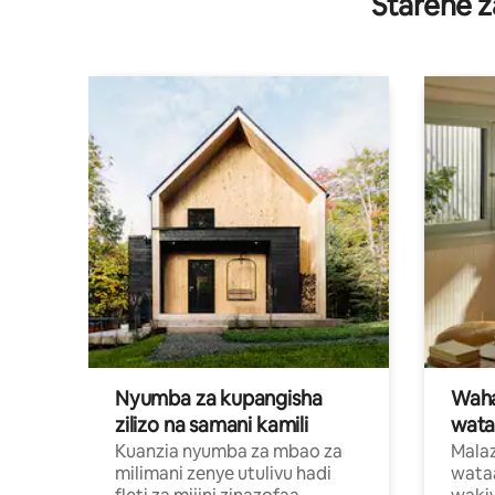
Starehe z
Nyumba za kupangisha
Waham
zilizo na samani kamili
wata
Kuanzia nyumba za mbao za
Malaz
milimani zenye utulivu hadi
wata