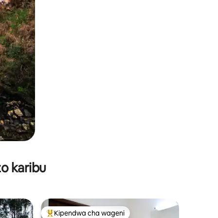
o karibu
Kipendwa cha wageni
Kipendwa maarufu cha wageni