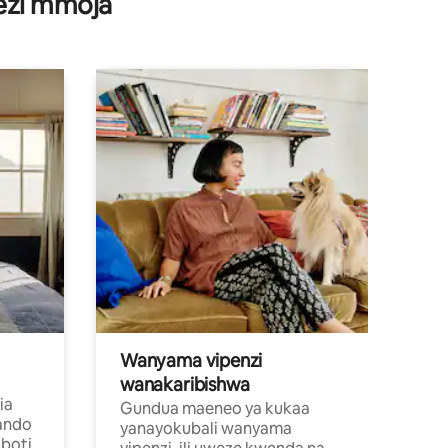
wezi mmoja
Wanyama vipenzi
wanakaribishwa
ia
Gundua maeneo ya kukaa
ando
yanayokubali wanyama
boti