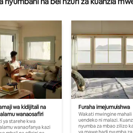
a nyumbani na bei nzuri za kuanzia m
aji wa kidijitali na
Furaha imejumuishwa
alamu wanaosafiri
Wakati mwingine mahali
uendeko ni malazi. Kuanz
i ya starehe kwa
nyumba za mbao zilizo k
alamu wanaofanya kazi
ya mawe hadi nyumba za 