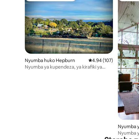
Nyumba huko Hepburn
Ukadiriaji wa wastani wa
4.94 (107)
Nyumba ya kupendeza, ya kirafiki ya
wanyama vipenzi huko Hepburn
Nyumba y
burn Spri
Nyumba y
Mapumzik