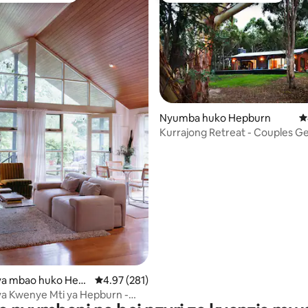
Nyumba huko Hepburn
U
Kurrajong Retreat - Couples G
 4.94 kati ya 5, tathmini 107
(EV Charger)
a mbao huko Hep
Ukadiriaji wa wastani wa 4.97 kati ya 5, tathmi
4.97 (281)
ngs
a Kwenye Mti ya Hepburn -
o ya Kimahaba