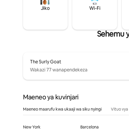
Jiko
Wi-Fi
Sehemu y
The Surly Goat
Wakazi 77 wanapendekeza
Maeneo ya kuvinjari
Maeneo maarufu kwa ukaaji wa siku nyingi
Vituo vya
New York
Barcelona