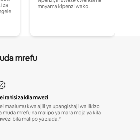
vipenzi, ili uweze kwenda na
i za
mnyama kipenzi wako.
ngele
 muda mrefu
ei rahisi za kila mwezi
ei maalumu kwa ajili ya upangishaji wa likizo
a muda mrefu na malipo ya mara moja ya kila
wezi bila malipo ya ziada.*