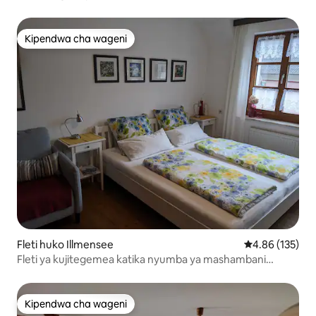
Kipendwa cha wageni
Kipendwa cha wageni
Fleti huko Illmensee
Ukadiriaji wa w
4.86 (135)
Fleti ya kujitegemea katika nyumba ya mashambani
iliyokarabatiwa '
Kipendwa cha wageni
Kipendwa cha wageni