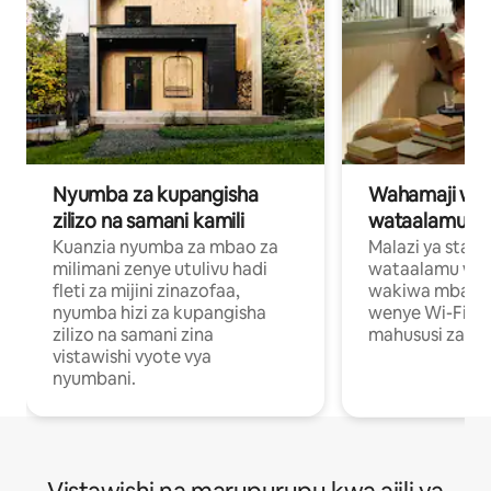
Nyumba za kupangisha
Wahamaji wa ki
zilizo na samani kamili
wataalamu wa
Kuanzia nyumba za mbao za
Malazi ya star
milimani zenye utulivu hadi
wataalamu wan
fleti za mijini zinazofaa,
wakiwa mbali na
nyumba hizi za kupangisha
wenye Wi-Fi n
zilizo na samani zina
mahususi za kuf
vistawishi vyote vya
nyumbani.