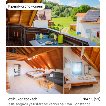
Kipendwa cha wageni
Kipendwa cha wageni
Fleti huko Stockach
Ukadiriaji wa 
4.95 (59)
​Oasisi angavu ya ustarehe karibu na Ziwa Constance