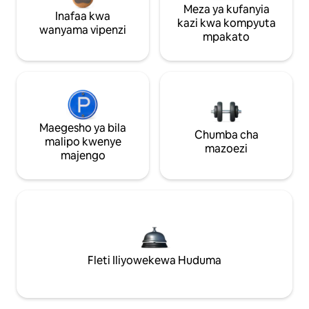
Meza ya kufanyia
Inafaa kwa
kazi kwa kompyuta
wanyama vipenzi
mpakato
Maegesho ya bila
Chumba cha
malipo kwenye
mazoezi
majengo
Fleti Iliyowekewa Huduma