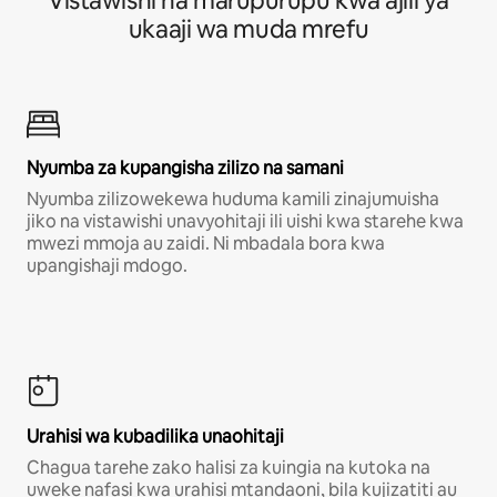
Vistawishi na marupurupu kwa ajili ya
ukaaji wa muda mrefu
Nyumba za kupangisha zilizo na samani
Nyumba zilizowekewa huduma kamili zinajumuisha
jiko na vistawishi unavyohitaji ili uishi kwa starehe kwa
mwezi mmoja au zaidi. Ni mbadala bora kwa
upangishaji mdogo.
Urahisi wa kubadilika unaohitaji
Chagua tarehe zako halisi za kuingia na kutoka na
uweke nafasi kwa urahisi mtandaoni, bila kujizatiti au