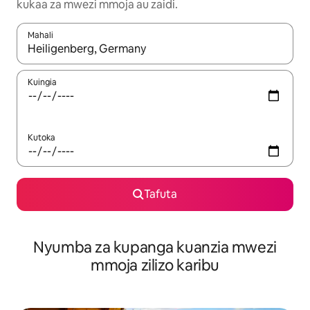
kukaa za mwezi mmoja au zaidi.
Mahali
Wakati matokeo yanapatikana, vinjari kwa kutumia vitufe vya v
Kuingia
Kutoka
Tafuta
Nyumba za kupanga kuanzia mwezi
mmoja zilizo karibu