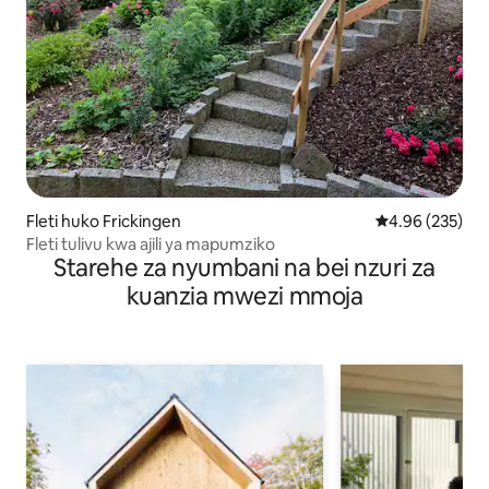
Fleti huko Frickingen
Ukadiriaji wa w
4.96 (235)
Fleti tulivu kwa ajili ya mapumziko
Starehe za nyumbani na bei nzuri za
kuanzia mwezi mmoja