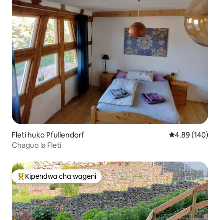
Fleti huko Pfullendorf
Ukadiriaji wa w
4.89 (140)
Chaguo la Fleti
Kipendwa cha wageni
Kipendwa maarufu cha wageni