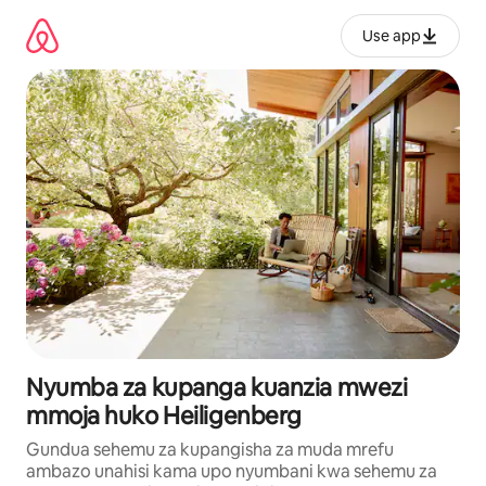
Ruka
kwenda
Use app
kwenye
maudhui
Nyumba za kupanga kuanzia mwezi
mmoja huko Heiligenberg
Gundua sehemu za kupangisha za muda mrefu
ambazo unahisi kama upo nyumbani kwa sehemu za