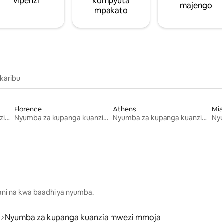
vipenzi
kompyuta
majengo
mpakato
 karibu
Florence
Athens
Mi
Nyumba za kupanga kuanzia mwezi mmoja
Nyumba za kupanga kuanzia mwezi mmoja
Nyumba za kupanga kuanzia mwezi mmoja
lani na kwa baadhi ya nyumba.
Nyumba za kupanga kuanzia mwezi mmoja