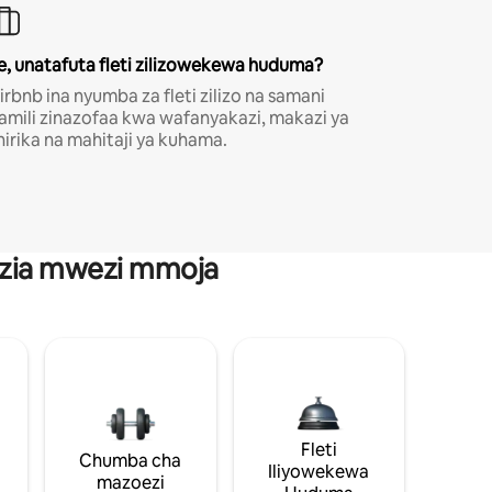
e, unatafuta fleti zilizowekewa huduma?
irbnb ina nyumba za fleti zilizo na samani
amili zinazofaa kwa wafanyakazi, makazi ya
hirika na mahitaji ya kuhama.
anzia mwezi mmoja
Fleti
Chumba cha
Iliyowekewa
mazoezi