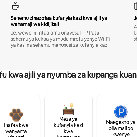
Sehemu zinazofaa kufanyia kazi kwa ajili ya
J
wahamaji wa kidijitali
A
Je, wewe ni mtaalamu unayesafiri? Pata
k
sehemu ya kukaa ya muda mrefu yenye Wi-Fi
s
ya kasi na sehemu mahususi za kufanyia kazi.
fu kwa ajili ya nyumba za kupanga ku
Meza ya
Maegesho ya
Inafaa kwa
kufanyia kazi
bila malipo
wanyama
kwa
kwenye