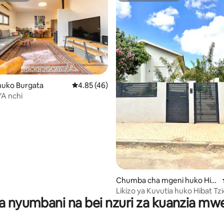
uko Burgata
Ukadiriaji wa wastani wa 4.85 kati ya 5, tathm
4.85 (46)
A nchi
ni wa 5 kati ya 5, tathmini 8
Chumba cha mgeni huko Hib
at Tzion
Likizo ya Kuvutia huko Hibat Tz
a nyumbani na bei nzuri za kuanzia m