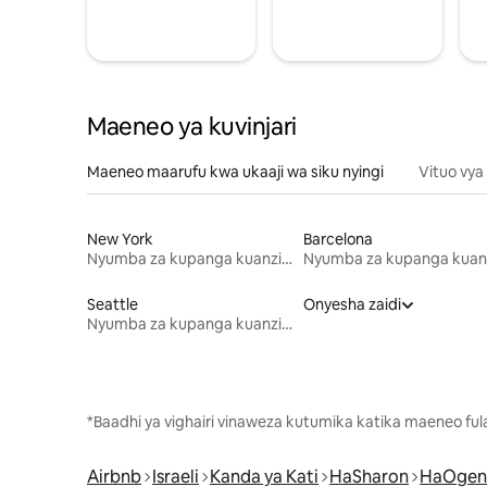
Maeneo ya kuvinjari
Maeneo maarufu kwa ukaaji wa siku nyingi
Vituo vya
New York
Barcelona
Nyumba za kupanga kuanzia mwezi mmoja
Seattle
Onyesha zaidi
Nyumba za kupanga kuanzia mwezi mmoja
*Baadhi ya vighairi vinaweza kutumika katika maeneo fu
Airbnb
Israeli
Kanda ya Kati
HaSharon
HaOgen