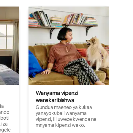
Wanyama vipenzi
wanakaribishwa
ia
Gundua maeneo ya kukaa
ando
yanayokubali wanyama
boti
vipenzi, ili uweze kwenda na
i za
mnyama kipenzi wako.
ngele