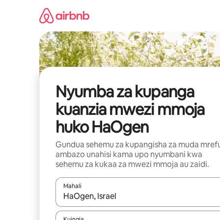
Ruka
kwenda
kwenye
maudhui
Nyumba za kupanga
kuanzia mwezi mmoja
huko HaOgen
Gundua sehemu za kupangisha za muda mref
ambazo unahisi kama upo nyumbani kwa
sehemu za kukaa za mwezi mmoja au zaidi.
Mahali
Wakati matokeo yanapatikana, vinjari kwa kutumia
Kuingia