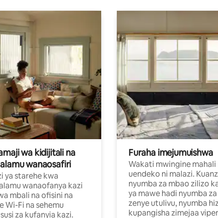
aji wa kidijitali na
Furaha imejumuishwa
alamu wanaosafiri
Wakati mwingine mahali
uendeko ni malazi. Kuanz
i ya starehe kwa
nyumba za mbao zilizo k
alamu wanaofanya kazi
ya mawe hadi nyumba za 
a mbali na ofisini na
zenye utulivu, nyumba hiz
e Wi-Fi na sehemu
kupangisha zimejaa vipe
usi za kufanyia kazi.