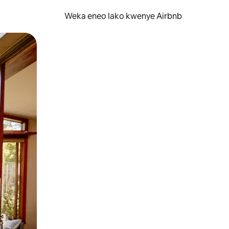
Weka eneo lako kwenye Airbnb
lezesha kidole kwenye ishara.