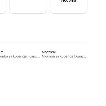
Huduma
ami
Montreal
Nyumba za kupanga kuanzia mwezi mmoja
Nyumba za kupanga kuanzia mwezi mmoja