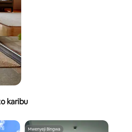
o karibu
Mwenyeji Bingwa
Mwenyeji Bingwa