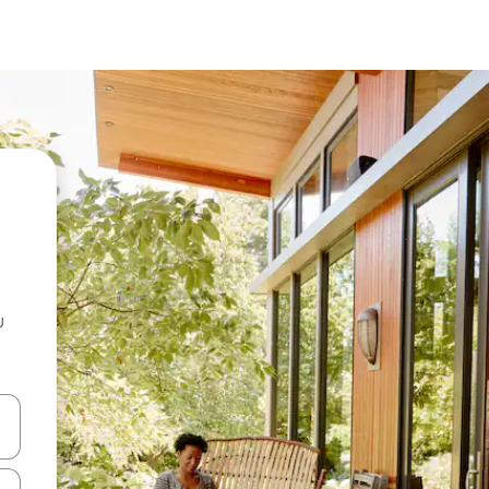
u
 vitufe vya vishale vya juu na chini au uchunguze kwa kugusa au kute