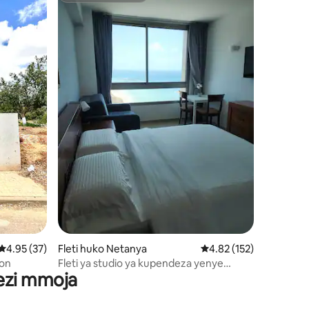
ini 46
Ukadiriaji wa wastani wa 4.95 kati ya 5, tathmini 37
4.95 (37)
Fleti huko Netanya
Ukadiriaji wa wastani wa
4.82 (152)
ion
Fleti ya studio ya kupendeza yenye
wezi mmoja
mwonekano wa bahari