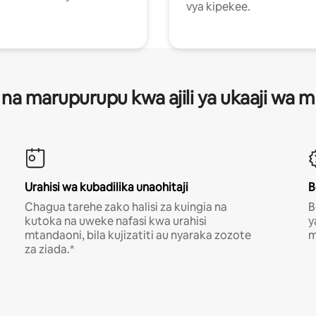
vya kipekee.
 na marupurupu kwa ajili ya ukaaji wa
Urahisi wa kubadilika unaohitaji
B
Chagua tarehe zako halisi za kuingia na
B
kutoka na uweke nafasi kwa urahisi
y
mtandaoni, bila kujizatiti au nyaraka zozote
m
za ziada.*