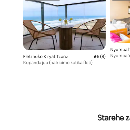
Nyumba h
Nyumba Y
Fleti huko Kiryat Tzanz
Ukadiriaji wa wasta
5 (8)
Kupanda juu (na kipimo katika fleti)
Starehe z