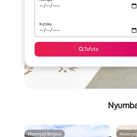
Kutoka
Tafuta
Nyumba 
Mwenyeji Bingwa
Mwenyej
Mwenyeji Bingwa
Mwenyej