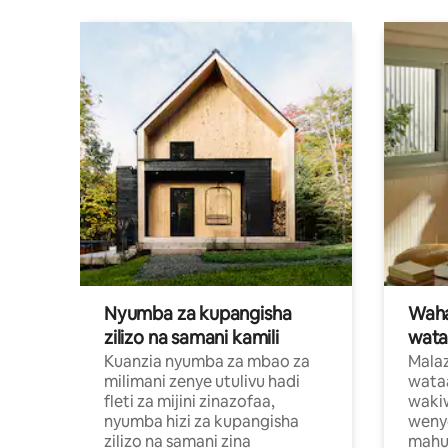
Nyumba za kupangisha
Waham
zilizo na samani kamili
wata
Kuanzia nyumba za mbao za
Malaz
milimani zenye utulivu hadi
wata
fleti za mijini zinazofaa,
wakiw
nyumba hizi za kupangisha
weny
zilizo na samani zina
mahus