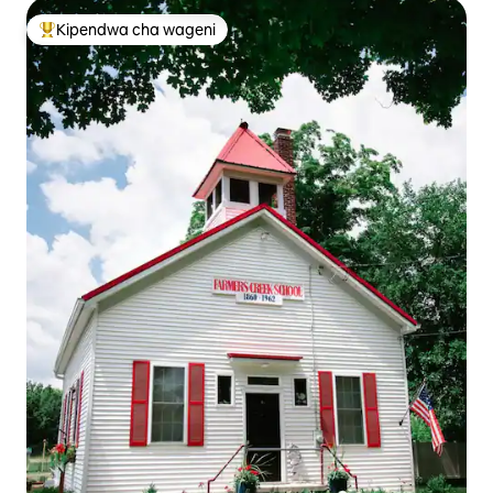
Kipendwa cha wageni
Kipendwa maarufu cha wageni