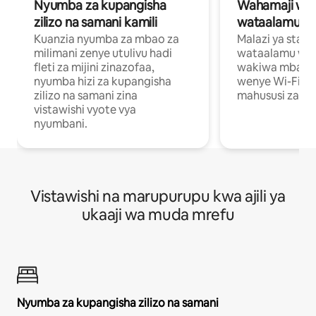
Nyumba za kupangisha
Wahamaji wa ki
zilizo na samani kamili
wataalamu wa
Kuanzia nyumba za mbao za
Malazi ya star
milimani zenye utulivu hadi
wataalamu wan
fleti za mijini zinazofaa,
wakiwa mbali na
nyumba hizi za kupangisha
wenye Wi-Fi n
zilizo na samani zina
mahususi za kuf
vistawishi vyote vya
nyumbani.
Vistawishi na marupurupu kwa ajili ya
ukaaji wa muda mrefu
Nyumba za kupangisha zilizo na samani