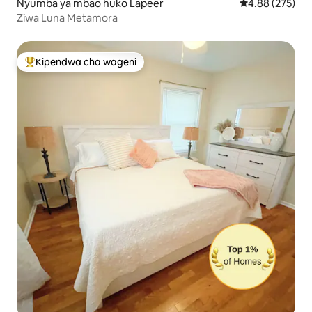
Nyumba ya mbao huko Lapeer
Ukadiriaji wa w
4.88 (275)
Ziwa Luna Metamora
Kipendwa cha wageni
Kipendwa maarufu cha wageni