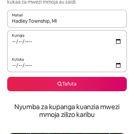
kukaa za mwezi mmoja au zaidi.
Mahali
Wakati matokeo yanapatikana, vinjari kwa kutumia vitufe vya v
Kuingia
Kutoka
Tafuta
Nyumba za kupanga kuanzia mwezi
mmoja zilizo karibu