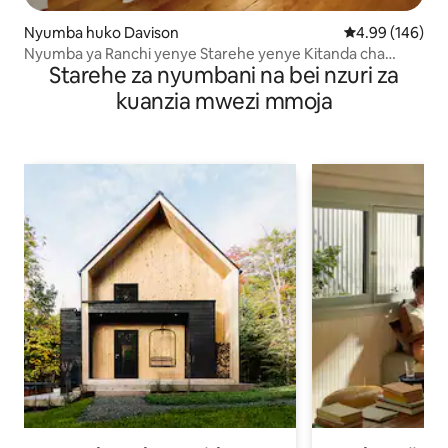
Nyumba huko Davison
Ukadiriaji wa w
4.99 (146)
Nyumba ya Ranchi yenye Starehe yenye Kitanda cha
Starehe za nyumbani na bei nzuri za
King+Chumba cha Michezo+Inafaa kwa Wanyama Vipenzi
kuanzia mwezi mmoja