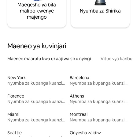
Maegesho ya bila
malipo kwenye
Nyumba za Shirika
majengo
Maeneo ya kuvinjari
Maeneo maarufu kwa ukaaji wa siku nyingi
Vituo vya karibu
New York
Barcelona
Nyumba za kupanga kuanzia mwezi mmoja
Nyumba za kupanga kuanzia mwezi mmoja
Florence
Athens
Nyumba za kupanga kuanzia mwezi mmoja
Nyumba za kupanga kuanzia mwezi mmoja
Miami
Montreal
Nyumba za kupanga kuanzia mwezi mmoja
Nyumba za kupanga kuanzia mwezi mmoja
Seattle
Onyesha zaidi