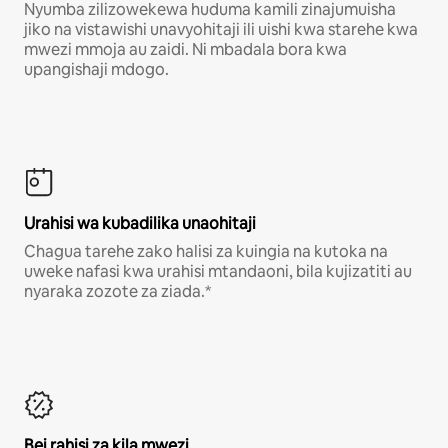
Nyumba zilizowekewa huduma kamili zinajumuisha
jiko na vistawishi unavyohitaji ili uishi kwa starehe kwa
mwezi mmoja au zaidi. Ni mbadala bora kwa
upangishaji mdogo.
Urahisi wa kubadilika unaohitaji
Chagua tarehe zako halisi za kuingia na kutoka na
uweke nafasi kwa urahisi mtandaoni, bila kujizatiti au
nyaraka zozote za ziada.*
Bei rahisi za kila mwezi