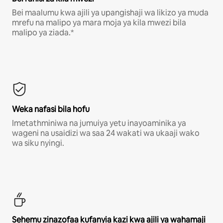
Bei maalumu kwa ajili ya upangishaji wa likizo ya muda
mrefu na malipo ya mara moja ya kila mwezi bila
malipo ya ziada.*
Weka nafasi bila hofu
Imetathminiwa na jumuiya yetu inayoaminika ya
wageni na usaidizi wa saa 24 wakati wa ukaaji wako
wa siku nyingi.
Sehemu zinazofaa kufanyia kazi kwa ajili ya wahamaji