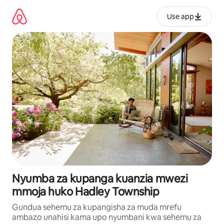
Ruka
kwenda
Use app
kwenye
maudhui
Nyumba za kupanga kuanzia mwezi
mmoja huko Hadley Township
Gundua sehemu za kupangisha za muda mrefu
ambazo unahisi kama upo nyumbani kwa sehemu za