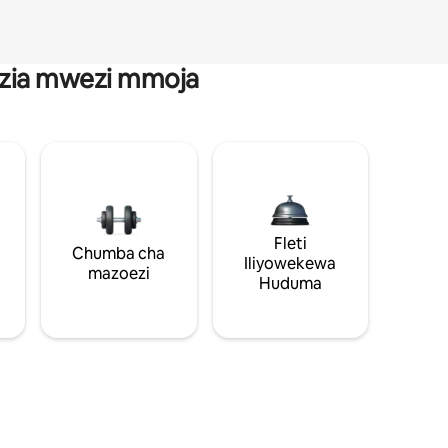
anzia mwezi mmoja
Fleti
Chumba cha
Iliyowekewa
mazoezi
Huduma