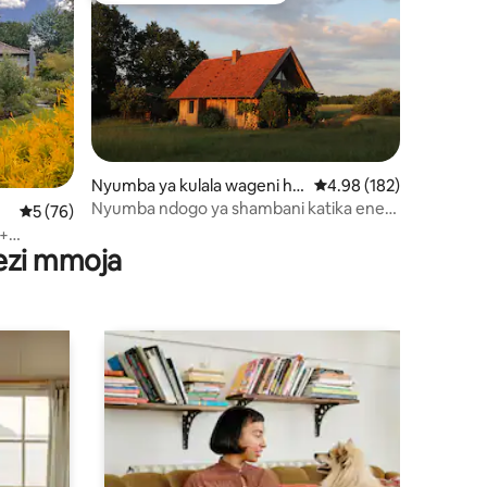
Nyumba ya kulala wageni hu
Ukadiriaji wa wastani wa
4.98 (182)
ko Mustin
Nyumba ndogo ya shambani katika eneo
ini 52
Ukadiriaji wa wastani wa 5 kati ya 5, tathmini 76
5 (76)
tulivu la faragha
 +
wezi mmoja