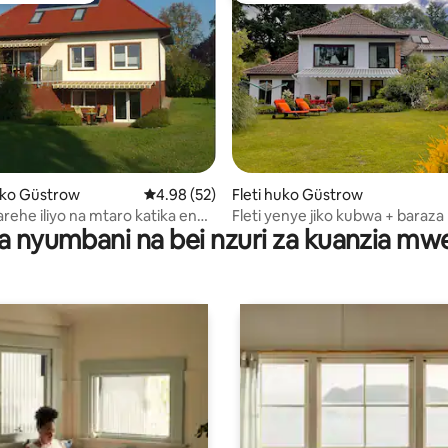
a 4.93 kati ya 5, tathmini 72
ko Güstrow
Ukadiriaji wa wastani wa 4.98 kati ya 5, tathm
4.98 (52)
Fleti huko Güstrow
tarehe iliyo na mtaro katika eneo
Fleti yenye jiko kubwa + baraza
a nyumbani na bei nzuri za kuanzia m
maegesho