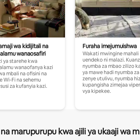
aji wa kidijitali na
Furaha imejumuishwa
alamu wanaosafiri
Wakati mwingine mahali
uendeko ni malazi. Kuanz
i ya starehe kwa
nyumba za mbao zilizo k
alamu wanaofanya kazi
ya mawe hadi nyumba za 
a mbali na ofisini na
zenye utulivu, nyumba hiz
e Wi-Fi na sehemu
kupangisha zimejaa vipe
usi za kufanyia kazi.
vya kipekee.
 na marupurupu kwa ajili ya ukaaji wa