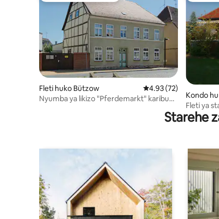
Fleti huko Bützow
Ukadiriaji wa wastani w
4.93 (72)
Kondo hu
Nyumba ya likizo "Pferdemarkt" karibu
Fleti ya s
na Warreon
Starehe z
tulivu