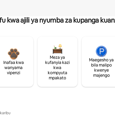
fu kwa ajili ya nyumba za kupanga ku
Meza ya
Maegesho ya
Inafaa kwa
kufanyia kazi
bila malipo
wanyama
kwa
kwenye
vipenzi
kompyuta
majengo
mpakato
 karibu