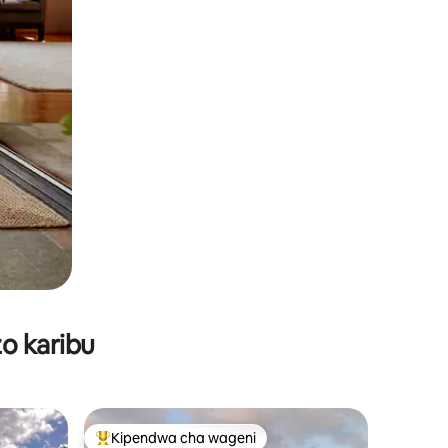
o karibu
Kipendwa cha wageni
Kipendwa maarufu cha wageni