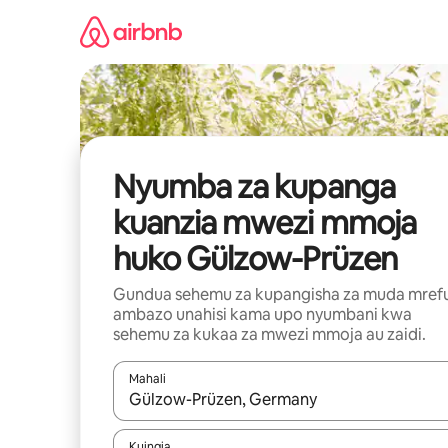
Ruka
kwenda
kwenye
maudhui
Nyumba za kupanga
kuanzia mwezi mmoja
huko Gülzow-Prüzen
Gundua sehemu za kupangisha za muda mref
ambazo unahisi kama upo nyumbani kwa
sehemu za kukaa za mwezi mmoja au zaidi.
Mahali
Wakati matokeo yanapatikana, vinjari kwa kutumia
Kuingia