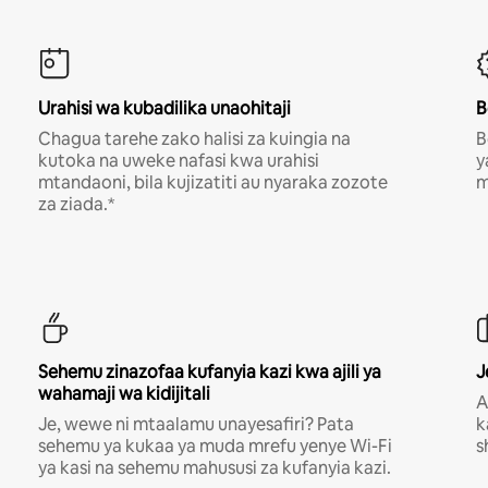
Urahisi wa kubadilika unaohitaji
B
Chagua tarehe zako halisi za kuingia na
B
kutoka na uweke nafasi kwa urahisi
y
mtandaoni, bila kujizatiti au nyaraka zozote
m
za ziada.*
Sehemu zinazofaa kufanyia kazi kwa ajili ya
J
wahamaji wa kidijitali
A
Je, wewe ni mtaalamu unayesafiri? Pata
k
sehemu ya kukaa ya muda mrefu yenye Wi-Fi
s
ya kasi na sehemu mahususi za kufanyia kazi.