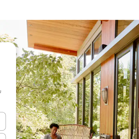
u
 vitufe vya vishale vya juu na chini au uchunguze kwa kugusa au kute