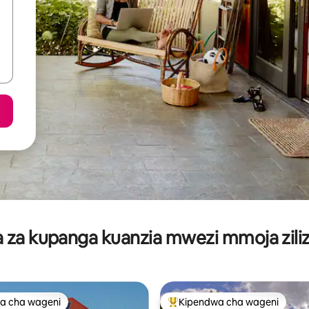
za kupanga kuanzia mwezi mmoja ziliz
a cha wageni
Kipendwa cha wageni
a cha wageni
Kipendwa maarufu cha wageni