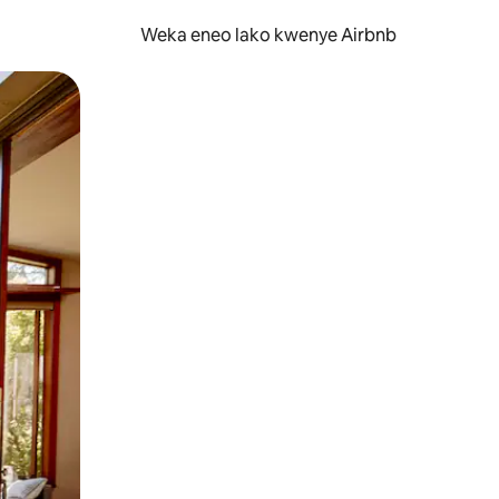
Weka eneo lako kwenye Airbnb
lezesha kidole kwenye ishara.