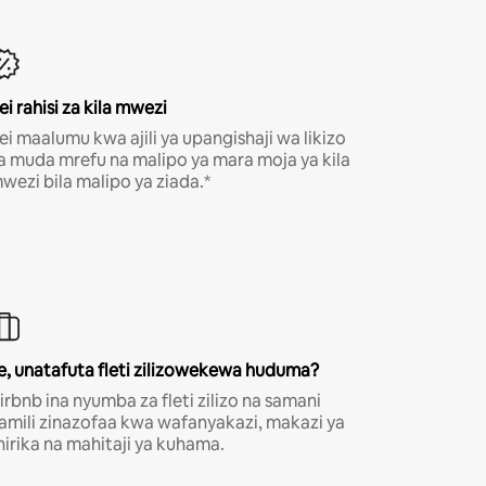
ei rahisi za kila mwezi
ei maalumu kwa ajili ya upangishaji wa likizo
a muda mrefu na malipo ya mara moja ya kila
wezi bila malipo ya ziada.*
e, unatafuta fleti zilizowekewa huduma?
irbnb ina nyumba za fleti zilizo na samani
amili zinazofaa kwa wafanyakazi, makazi ya
hirika na mahitaji ya kuhama.