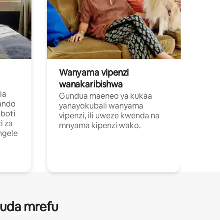
Wanyama vipenzi
wanakaribishwa
ia
Gundua maeneo ya kukaa
ando
yanayokubali wanyama
boti
vipenzi, ili uweze kwenda na
i za
mnyama kipenzi wako.
ngele
 muda mrefu