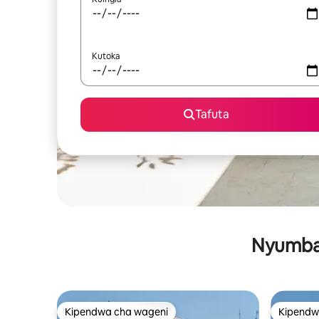
Kutoka
Tafuta
Nyumba 
Kipendwa cha wageni
Kipendw
Kipendwa cha wageni
Kipendw