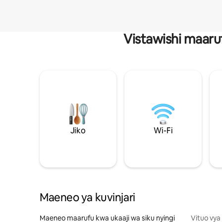
Vistawishi maaru
Jiko
Wi-Fi
Maeneo ya kuvinjari
Maeneo maarufu kwa ukaaji wa siku nyingi
Vituo vya