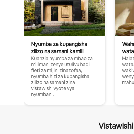
Nyumba za kupangisha
Waham
zilizo na samani kamili
wata
Kuanzia nyumba za mbao za
Malaz
milimani zenye utulivu hadi
wata
fleti za mijini zinazofaa,
wakiw
nyumba hizi za kupangisha
weny
zilizo na samani zina
mahus
vistawishi vyote vya
nyumbani.
Vistawishi