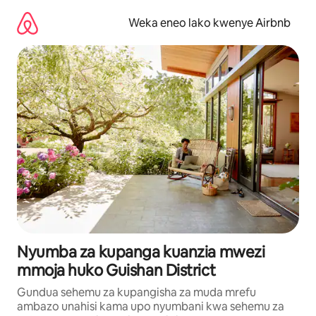
Ruka
kwenda
Weka eneo lako kwenye Airbnb
kwenye
maudhui
Nyumba za kupanga kuanzia mwezi
mmoja huko Guishan District
Gundua sehemu za kupangisha za muda mrefu
ambazo unahisi kama upo nyumbani kwa sehemu za