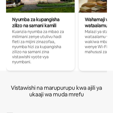
Nyumba za kupangisha
Wahamaji wa ki
zilizo na samani kamili
wataalamu wa
Kuanzia nyumba za mbao za
Malazi ya star
milimani zenye utulivu hadi
wataalamu wan
fleti za mijini zinazofaa,
wakiwa mbali na
nyumba hizi za kupangisha
wenye Wi-Fi n
zilizo na samani zina
mahususi za kuf
vistawishi vyote vya
nyumbani.
Vistawishi na marupurupu kwa ajili ya
ukaaji wa muda mrefu