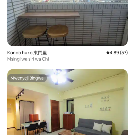
Kondo huko 東門里
Ukadiriaji wa 
4.89 (57)
Msingi wa siri wa Chi
Mwenyeji Bingwa
Mwenyeji Bingwa