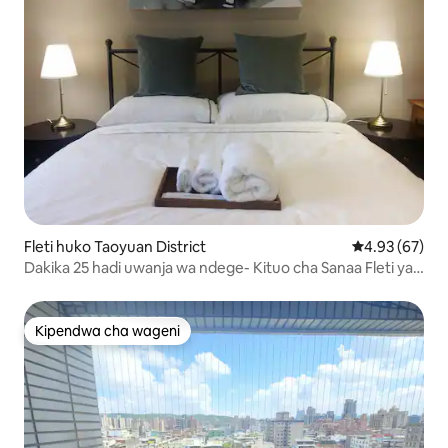
Fleti huko Taoyuan District
Ukadiriaji wa 
4.93 (67)
Dakika 25 hadi uwanja wa ndege- Kituo cha Sanaa Fleti ya
Kibinafsi
Kipendwa cha wageni
Kipendwa cha wageni