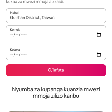
kukaa za mwezi mmoja au zaidi.
Mahali
Wakati matokeo yanapatikana, vinjari kwa kutumia vitufe vya v
Kuingia
Kutoka
Tafuta
Nyumba za kupanga kuanzia mwezi
mmoja zilizo karibu