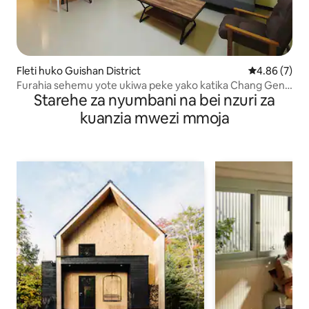
Fleti huko Guishan District
Ukadiriaji wa
4.86 (7)
Furahia sehemu yote ukiwa peke yako katika Chang Geng
Starehe za nyumbani na bei nzuri za
Life Circle
kuanzia mwezi mmoja