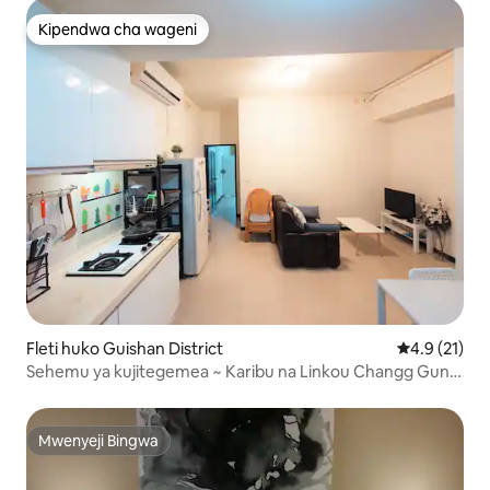
Kipendwa cha wageni
Kipendwa cha wageni
Fleti huko Guishan District
Ukadiriaji wa
4.9 (21)
Sehemu ya kujitegemea ~ Karibu na Linkou Changg Gung.
A8.Huayako Perfect Lifestyle, Kitanda cha Mtoto/Kiti cha
Kula
Mwenyeji Bingwa
Mwenyeji Bingwa