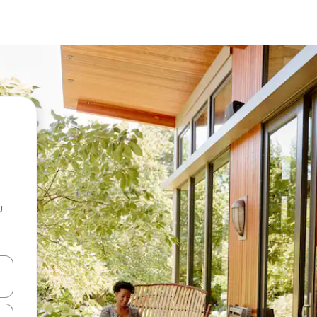
u
 vitufe vya vishale vya juu na chini au uchunguze kwa kugusa au kute