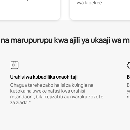
vya kipekee.
 na marupurupu kwa ajili ya ukaaji wa
Urahisi wa kubadilika unaohitaji
B
Chagua tarehe zako halisi za kuingia na
B
kutoka na uweke nafasi kwa urahisi
y
mtandaoni, bila kujizatiti au nyaraka zozote
m
za ziada.*