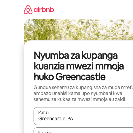
Ruka
kwenda
kwenye
maudhui
Nyumba za kupanga
kuanzia mwezi mmoja
huko Greencastle
Gundua sehemu za kupangisha za muda mref
ambazo unahisi kama upo nyumbani kwa
sehemu za kukaa za mwezi mmoja au zaidi.
Mahali
Wakati matokeo yanapatikana, vinjari kwa kutumia
Kuingia