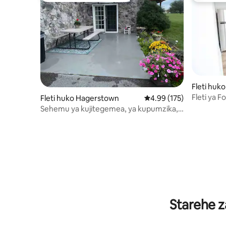
Fleti hu
Fleti ya F
Fleti huko Hagerstown
Ukadiriaji wa wastani wa
4.99 (175)
Sehemu ya kujitegemea, ya kupumzika,
yenye kuvutia ya bdrm 2, Inalala 1-5
Starehe z