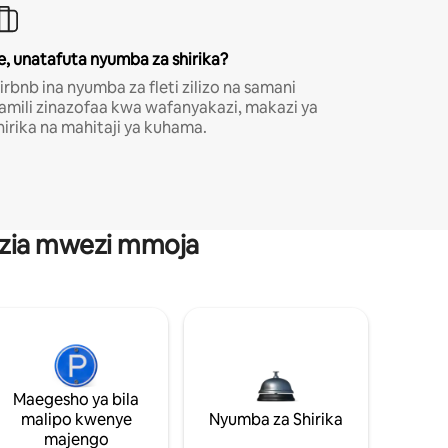
e, unatafuta nyumba za shirika?
irbnb ina nyumba za fleti zilizo na samani
amili zinazofaa kwa wafanyakazi, makazi ya
hirika na mahitaji ya kuhama.
anzia mwezi mmoja
Maegesho ya bila
malipo kwenye
Nyumba za Shirika
majengo