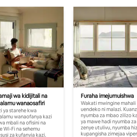
aji wa kidijitali na
Furaha imejumuishwa
alamu wanaosafiri
Wakati mwingine mahali
uendeko ni malazi. Kuanz
i ya starehe kwa
nyumba za mbao zilizo k
alamu wanaofanya kazi
ya mawe hadi nyumba za 
a mbali na ofisini na
zenye utulivu, nyumba hiz
e Wi-Fi na sehemu
kupangisha zimejaa vipe
usi za kufanyia kazi.