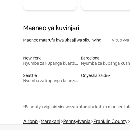
Maeneo ya kuvinjari
Maeneo maarufu kwa ukaaji wa siku nyingi
Vituo vya
New York
Barcelona
Nyumba za kupanga kuanzia mwezi mmoja
Seattle
Onyesha zaidi
Nyumba za kupanga kuanzia mwezi mmoja
*Baadhi ya vighairi vinaweza kutumika katika maeneo fu
Airbnb
Marekani
Pennsylvania
Franklin County