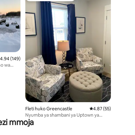
ni 118
kadiriaji wa wastani wa 4.94 kati ya 5, tathmini 149
4.94 (149)
mo wa
Fleti huko Greencastle
Ukadiriaji wa wastani w
4.87 (55)
Nyumba ya shambani ya Uptown ya
wezi mmoja
Greencastle