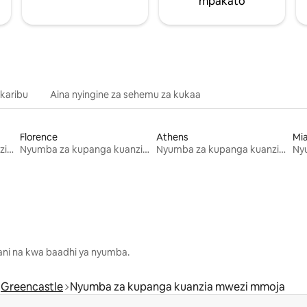
mpakato
 karibu
Aina nyingine za sehemu za kukaa
Florence
Athens
Mi
Nyumba za kupanga kuanzia mwezi mmoja
Nyumba za kupanga kuanzia mwezi mmoja
Nyumba za kupanga kuanzia mwezi mmoja
lani na kwa baadhi ya nyumba.
Greencastle
Nyumba za kupanga kuanzia mwezi mmoja