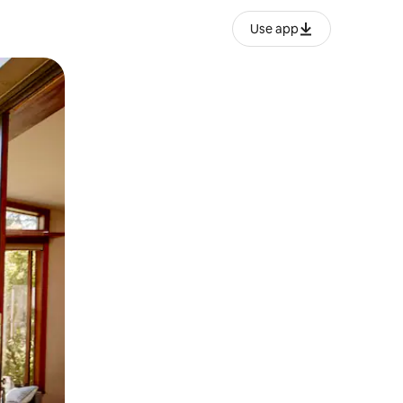
Use app
lezesha kidole kwenye ishara.