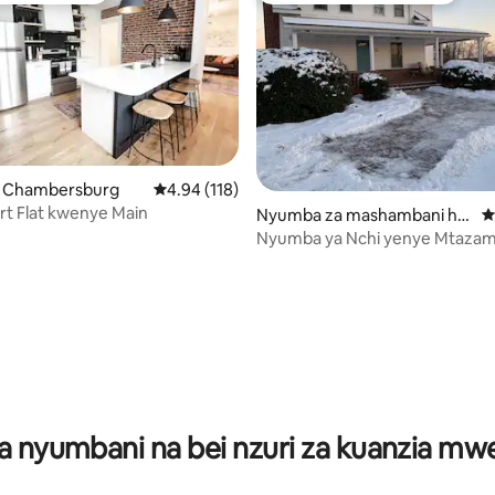
ko Chambersburg
Ukadiriaji wa wastani wa 4.94 kati ya 5, tathmi
4.94 (118)
ort Flat kwenye Main
 4.99 kati ya 5, tathmini 175
Nyumba za mashambani hu
U
ko Greencastle
Nyumba ya Nchi yenye Mtaza
Ajabu
a nyumbani na bei nzuri za kuanzia m