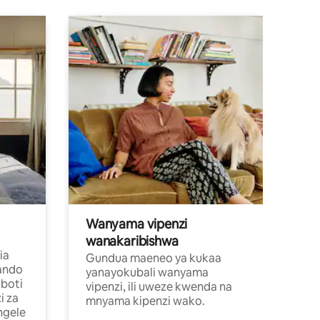
Wanyama vipenzi
wanakaribishwa
ia
Gundua maeneo ya kukaa
ando
yanayokubali wanyama
boti
vipenzi, ili uweze kwenda na
i za
mnyama kipenzi wako.
ngele