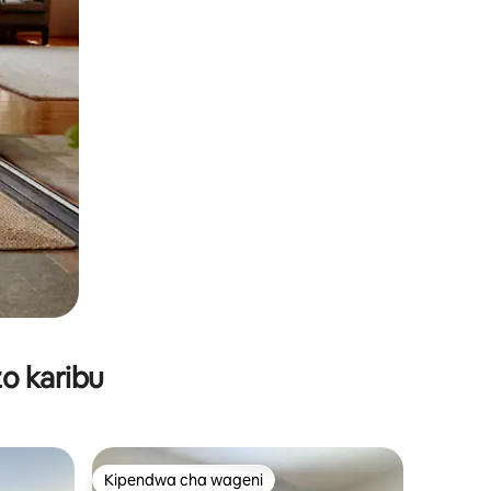
o karibu
Kipendwa cha wageni
Kipendwa cha wageni