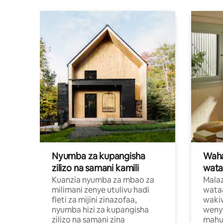
Nyumba za kupangisha
Waham
zilizo na samani kamili
wata
Kuanzia nyumba za mbao za
Malaz
milimani zenye utulivu hadi
wata
fleti za mijini zinazofaa,
wakiw
nyumba hizi za kupangisha
weny
zilizo na samani zina
mahus