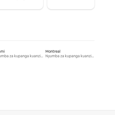
ami
Montreal
Nyumba za kupanga kuanzia mwezi mmoja
Nyumba za kupanga kuanzia mwezi mmoja