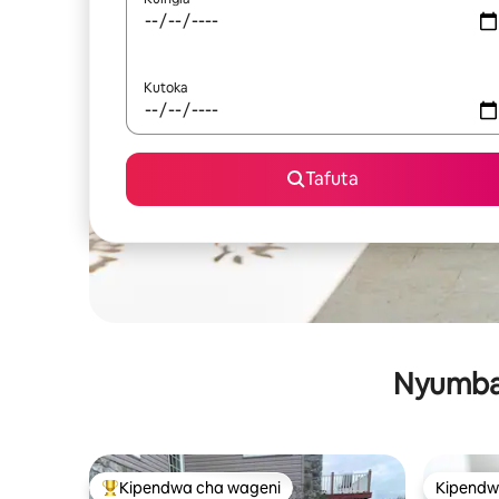
Kutoka
Tafuta
Nyumba 
Kipendwa cha wageni
Kipendw
Kipendwa maarufu cha wageni
Kipendw