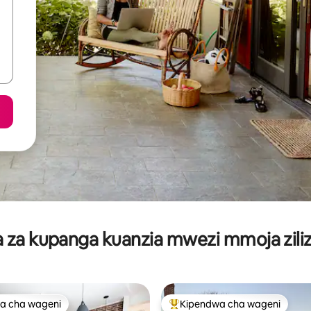
za kupanga kuanzia mwezi mmoja ziliz
a cha wageni
Kipendwa cha wageni
a cha wageni
Kipendwa maarufu cha wageni