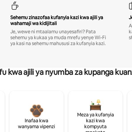
Sehemu zinazofaa kufanyia kazi kwa ajili ya
J
wahamaji wa kidijitali
A
Je, wewe ni mtaalamu unayesafiri? Pata
k
sehemu ya kukaa ya muda mrefu yenye Wi-Fi
s
ya kasi na sehemu mahususi za kufanyia kazi.
fu kwa ajili ya nyumba za kupanga ku
Meza ya kufanyia
Inafaa kwa
kazi kwa
wanyama vipenzi
kompyuta