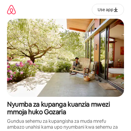
Ruka
kwenda
Use app
kwenye
maudhui
Nyumba za kupanga kuanzia mwezi
mmoja huko Gozaria
Gundua sehemu za kupangisha za muda mrefu
ambazo unahisi kama upo nyumbani kwa sehemu za