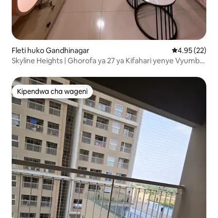
Fleti huko Gandhinagar
Ukadiriaji wa 
4.95 (22)
Skyline Heights | Ghorofa ya 27 ya Kifahari yenye Vyumba
2 vya Kulala na Chumba cha Kuishi Gift City
Kipendwa cha wageni
Kipendwa cha wageni