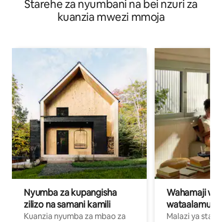
Starehe za nyumbani na bei nzuri za
kuanzia mwezi mmoja
Nyumba za kupangisha
Wahamaji wa ki
zilizo na samani kamili
wataalamu wa
Kuanzia nyumba za mbao za
Malazi ya star