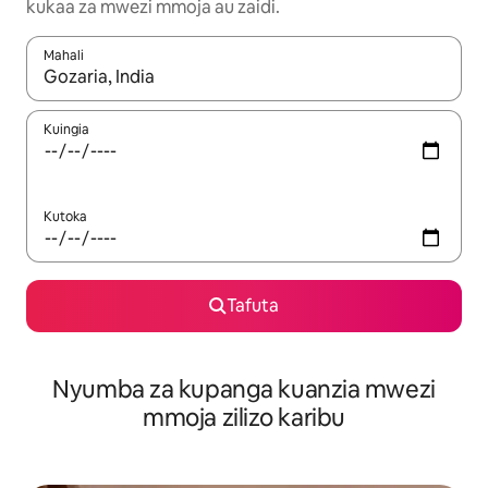
kukaa za mwezi mmoja au zaidi.
Mahali
Wakati matokeo yanapatikana, vinjari kwa kutumia vitufe vya v
Kuingia
Kutoka
Tafuta
Nyumba za kupanga kuanzia mwezi
mmoja zilizo karibu