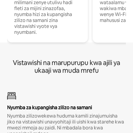
milimani zenye utulivu hadi
wataalamu wan
fleti za mijini zinazofaa,
wakiwa mbali na
nyumba hizi za kupangisha
wenye Wi-Fi n
zilizo na samani zina
mahususi za kuf
vistawishi vyote vya
nyumbani.
Vistawishi na marupurupu kwa ajili ya
ukaaji wa muda mrefu
Nyumba za kupangisha zilizo na samani
Nyumba zilizowekewa huduma kamili zinajumuisha
jiko na vistawishi unavyohitaji ili uishi kwa starehe kwa
mwezi mmoja au zaidi. Ni mbadala bora kwa