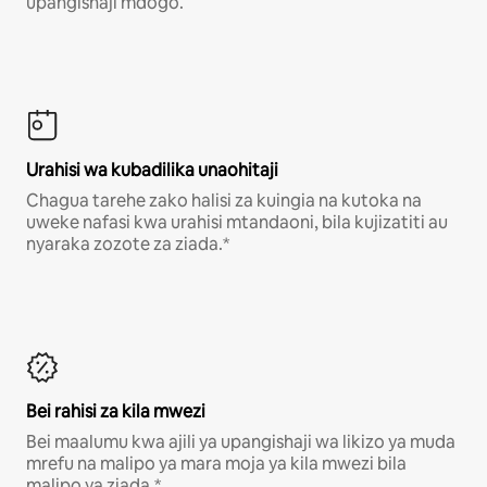
upangishaji mdogo.
Urahisi wa kubadilika unaohitaji
Chagua tarehe zako halisi za kuingia na kutoka na
uweke nafasi kwa urahisi mtandaoni, bila kujizatiti au
nyaraka zozote za ziada.*
Bei rahisi za kila mwezi
Bei maalumu kwa ajili ya upangishaji wa likizo ya muda
mrefu na malipo ya mara moja ya kila mwezi bila
malipo ya ziada.*