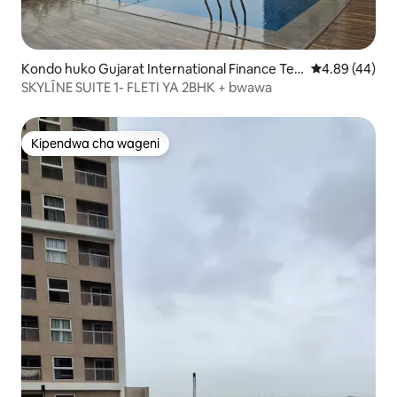
Kondo huko Gujarat International Finance Tec
Ukadiriaji wa 
4.89 (44)
-City
SKYLÎNE SUITE 1- FLETI YA 2BHK + bwawa
Kipendwa cha wageni
Kipendwa cha wageni