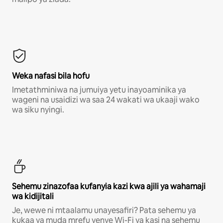
Weka nafasi bila hofu
Imetathminiwa na jumuiya yetu inayoaminika ya
wageni na usaidizi wa saa 24 wakati wa ukaaji wako
wa siku nyingi.
Sehemu zinazofaa kufanyia kazi kwa ajili ya wahamaji
wa kidijitali
Je, wewe ni mtaalamu unayesafiri? Pata sehemu ya
kukaa ya muda mrefu yenye Wi-Fi ya kasi na sehemu