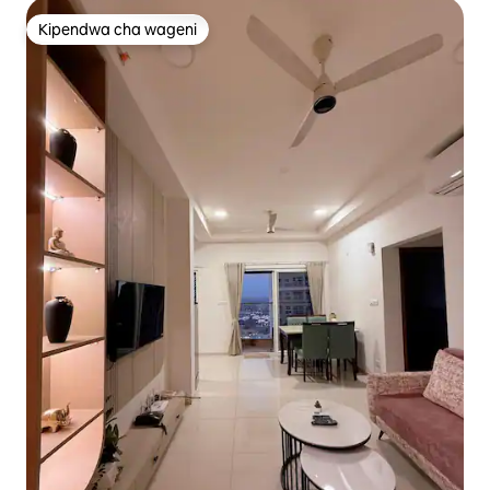
Kipendwa cha wageni
Kipendwa cha wageni