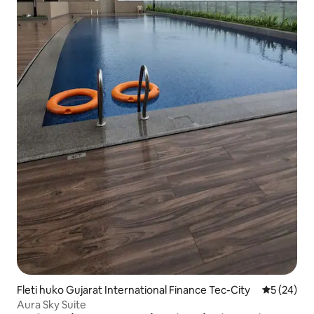
Fleti huko Gujarat International Finance Tec-City
Ukadiriaji 
5 (24)
Aura Sky Suite