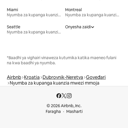
Miami
Montreal
Nyumba za kupanga kuanzia mwezi mmoja
Nyumba za kupanga kuanzia mwezi mmoja
Seattle
Onyesha zaidi
Nyumba za kupanga kuanzia mwezi mmoja
*Baadhi ya vighairi vinaweza kutumika katika maeneo fulani
na kwa baadhi ya nyumba.
Airbnb
Kroatia
Dubrovnik-Neretva
Goveđari
Nyumba za kupanga kuanzia mwezi mmoja
© 2026 Airbnb, Inc.
Faragha
Masharti