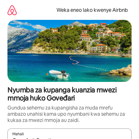
Ruka
kwenda
Weka eneo lako kwenye Airbnb
kwenye
maudhui
Nyumba za kupanga kuanzia mwezi
mmoja huko Goveđari
Gundua sehemu za kupangisha za muda mrefu
ambazo unahisi kama upo nyumbani kwa sehemu za
kukaa za mwezi mmoja au zaidi.
Mahali