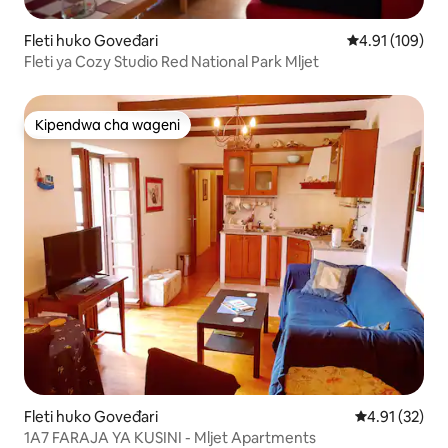
Fleti huko Goveđari
Ukadiriaji wa w
4.91 (109)
Fleti ya Cozy Studio Red National Park Mljet
Kipendwa cha wageni
Kipendwa cha wageni
Fleti huko Goveđari
Ukadiriaji wa 
4.91 (32)
1A7 FARAJA YA KUSINI - Mljet Apartments