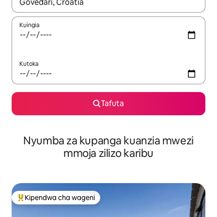
Wakati matokeo yanapatikana, vinjari kwa kutumia vitufe vya v
Kuingia
Kutoka
Tafuta
Nyumba za kupanga kuanzia mwezi
mmoja zilizo karibu
Kipendwa cha wageni
Kipendwa maarufu cha wageni