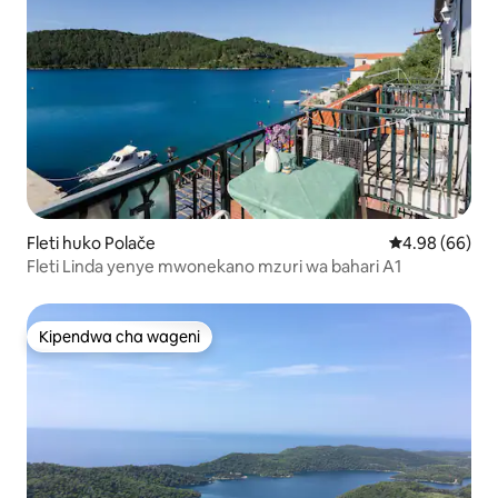
Fleti huko Polače
Ukadiriaji wa 
4.98 (66)
Fleti Linda yenye mwonekano mzuri wa bahari A1
Kipendwa cha wageni
Kipendwa cha wageni