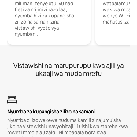
milimani zenye utulivu hadi
wataalamu wan
fleti za mijini zinazofaa,
wakiwa mbali na
nyumba hizi za kupangisha
wenye Wi-Fi n
zilizo na samani zina
mahususi za kuf
vistawishi vyote vya
nyumbani.
Vistawishi na marupurupu kwa ajili ya
ukaaji wa muda mrefu
Nyumba za kupangisha zilizo na samani
Nyumba zilizowekewa huduma kamili zinajumuisha
jiko na vistawishi unavyohitaji ili uishi kwa starehe kwa
mwezi mmoja au zaidi. Ni mbadala bora kwa