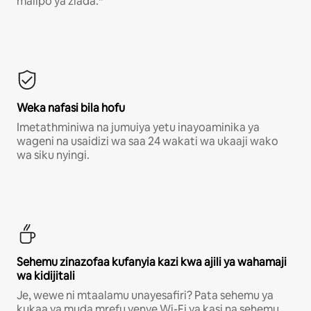
malipo ya ziada.*
Weka nafasi bila hofu
Imetathminiwa na jumuiya yetu inayoaminika ya
wageni na usaidizi wa saa 24 wakati wa ukaaji wako
wa siku nyingi.
Sehemu zinazofaa kufanyia kazi kwa ajili ya wahamaji
wa kidijitali
Je, wewe ni mtaalamu unayesafiri? Pata sehemu ya
kukaa ya muda mrefu yenye Wi-Fi ya kasi na sehemu