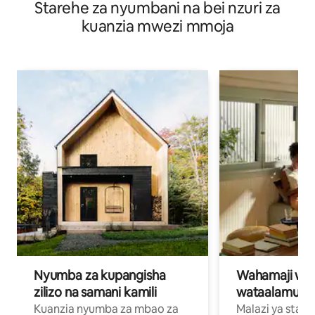
Starehe za nyumbani na bei nzuri za
kuanzia mwezi mmoja
Nyumba za kupangisha
Wahamaji wa ki
zilizo na samani kamili
wataalamu wa
Kuanzia nyumba za mbao za
Malazi ya star