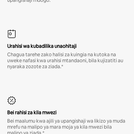
upangishaji mdogo.
Urahisi wa kubadilika unaohitaji
Chagua tarehe zako halisi za kuingia na kutoka na
uweke nafasi kwa urahisi mtandaoni, bila kujizatiti au
nyaraka zozote za ziada.*
Bei rahisi za kila mwezi
Bei maalumu kwa ajili ya upangishaji wa likizo ya muda
mrefu na malipo ya mara moja ya kila mwezi bila
malipo ya ziada.*