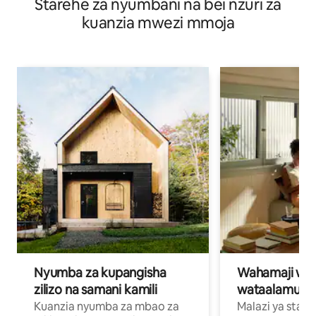
Starehe za nyumbani na bei nzuri za
Gourmet
kuanzia mwezi mmoja
Nyumba za kupangisha
Wahamaji wa ki
zilizo na samani kamili
wataalamu wa
Kuanzia nyumba za mbao za
Malazi ya star