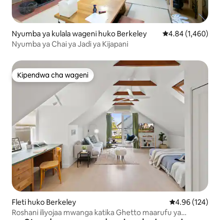
Nyumba ya kulala wageni huko Berkeley
Ukadiriaji wa was
4.84 (1,460)
Nyumba ya Chai ya Jadi ya Kijapani
Kipendwa cha wageni
Kipendwa cha wageni
Fleti huko Berkeley
Ukadiriaji wa w
4.96 (124)
Roshani iliyojaa mwanga katika Ghetto maarufu ya