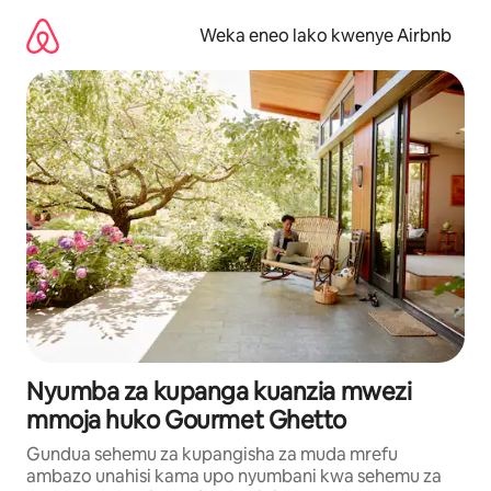
Ruka
kwenda
Weka eneo lako kwenye Airbnb
kwenye
maudhui
Nyumba za kupanga kuanzia mwezi
mmoja huko Gourmet Ghetto
Gundua sehemu za kupangisha za muda mrefu
ambazo unahisi kama upo nyumbani kwa sehemu za