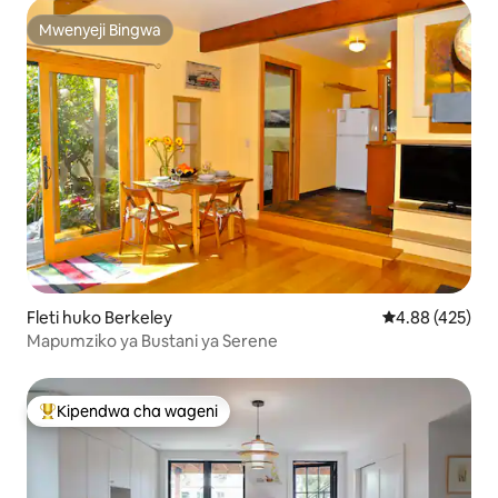
Mwenyeji Bingwa
Mwenyeji Bingwa
Fleti huko Berkeley
Ukadiriaji wa w
4.88 (425)
Mapumziko ya Bustani ya Serene
Kipendwa cha wageni
Kipendwa maarufu cha wageni