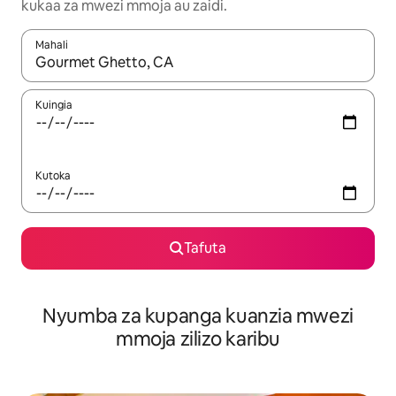
kukaa za mwezi mmoja au zaidi.
Mahali
Wakati matokeo yanapatikana, vinjari kwa kutumia vitufe vya v
Kuingia
Kutoka
Tafuta
Nyumba za kupanga kuanzia mwezi
mmoja zilizo karibu