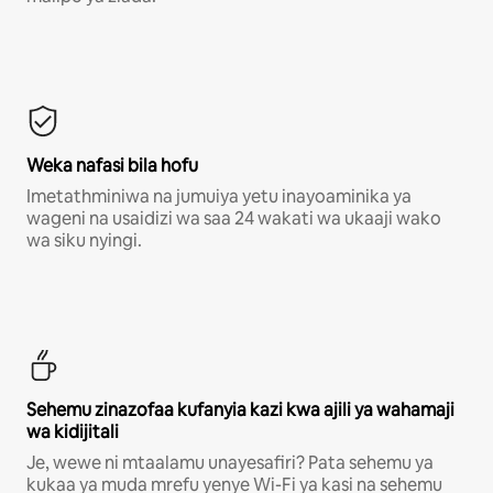
Weka nafasi bila hofu
Imetathminiwa na jumuiya yetu inayoaminika ya
wageni na usaidizi wa saa 24 wakati wa ukaaji wako
wa siku nyingi.
Sehemu zinazofaa kufanyia kazi kwa ajili ya wahamaji
wa kidijitali
Je, wewe ni mtaalamu unayesafiri? Pata sehemu ya
kukaa ya muda mrefu yenye Wi-Fi ya kasi na sehemu