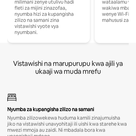
milimani zenye utulivu hadi
wataalamu wan
fleti za mijini zinazofaa,
wakiwa mbali na
nyumba hizi za kupangisha
wenye Wi-Fi n
zilizo na samani zina
mahususi za kuf
vistawishi vyote vya
nyumbani.
Vistawishi na marupurupu kwa ajili ya
ukaaji wa muda mrefu
Nyumba za kupangisha zilizo na samani
Nyumba zilizowekewa huduma kamili zinajumuisha
jiko na vistawishi unavyohitaji ili uishi kwa starehe kwa
mwezi mmoja au zaidi. Ni mbadala bora kwa