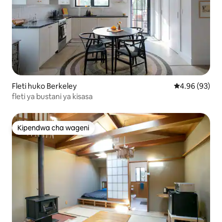
Fleti huko Berkeley
Ukadiriaji wa 
4.96 (93)
fleti ya bustani ya kisasa
Kipendwa cha wageni
Kipendwa cha wageni