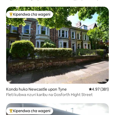
Kipendwa cha wageni
Kipendwa maarufu cha wageni
Kondo huko Newcastle upon Tyne
Ukadiriaji wa w
4.97 (381)
Fleti kubwa nzuri karibu na Gosforth Hight Street
Kipendwa cha wageni
Kipendwa maarufu cha wageni