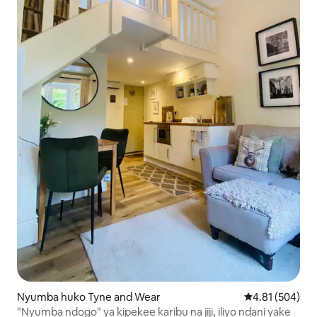
Nyumba huko Tyne and Wear
Ukadiriaji wa w
4.81 (504)
"Nyumba ndogo" ya kipekee karibu na jiji, iliyo ndani yake