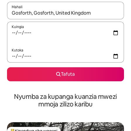
Mahali
Wakati matokeo yanapatikana, vinjari kwa kutumia vitufe vya v
Kuingia
Kutoka
Tafuta
Nyumba za kupanga kuanzia mwezi
mmoja zilizo karibu