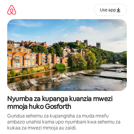
Ruka
kwenda
Use app
kwenye
maudhui
Nyumba za kupanga kuanzia mwezi
mmoja huko Gosforth
Gundua sehemu za kupangisha za muda mrefu
ambazo unahisi kama upo nyumbani kwa sehemu za
kukaa za mwezi mmoja au zaidi.