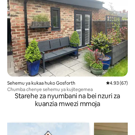
Sehemu ya kukaa huko Gosforth
Ukadiriaji wa 
4.93 (67)
Chumba chenye sehemu ya kujitegemea
Starehe za nyumbani na bei nzuri za
kuanzia mwezi mmoja