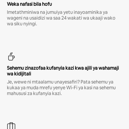
Weka nafasi bila hofu
Imetathminiwa na jumuiya yetu inayoaminika ya
wageni na usaidizi wa saa 24 wakati wa ukaaji wako
wa siku nyingi.
Sehemu zinazofaa kufanyia kazi kwa ajili ya wahamaji
wa kidijitali
Je, wewe ni mtaalamu unayesafiri? Pata sehemu ya
kukaa ya muda mrefu yenye Wi-Fi ya kasi na sehemu
mahususi za kufanyia kazi.