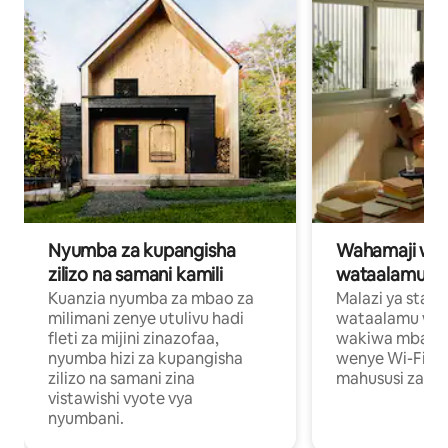
Nyumba za kupangisha
Wahamaji wa ki
zilizo na samani kamili
wataalamu wa
Kuanzia nyumba za mbao za
Malazi ya star
milimani zenye utulivu hadi
wataalamu wan
fleti za mijini zinazofaa,
wakiwa mbali na
nyumba hizi za kupangisha
wenye Wi-Fi n
zilizo na samani zina
mahususi za kuf
vistawishi vyote vya
nyumbani.