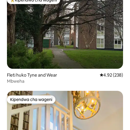
Kipendwa cha wageni
Kipendwa maarufu cha wageni
Fleti huko Tyne and Wear
Ukadiriaji wa w
4.92 (238)
Mbweha
Kipendwa cha wageni
Kipendwa cha wageni