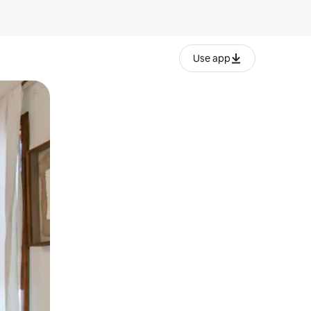
Use app
lezesha kidole kwenye ishara.