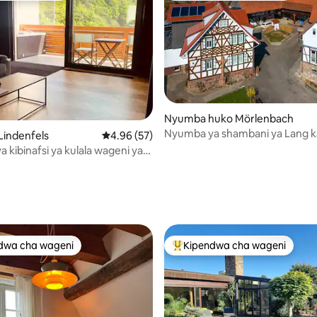
Nyumba huko Mörlenbach
Nyumba ya shambani ya Lang k
 Lindenfels
Ukadiriaji wa wastani wa 4.96 kati ya 5, tathm
4.96 (57)
Weschnitztal
 kibinafsi ya kulala wageni ya
wald
ni wa 5 kati ya 5, tathmini 9
dwa cha wageni
Kipendwa cha wageni
a maarufu cha wageni
Kipendwa maarufu cha wageni