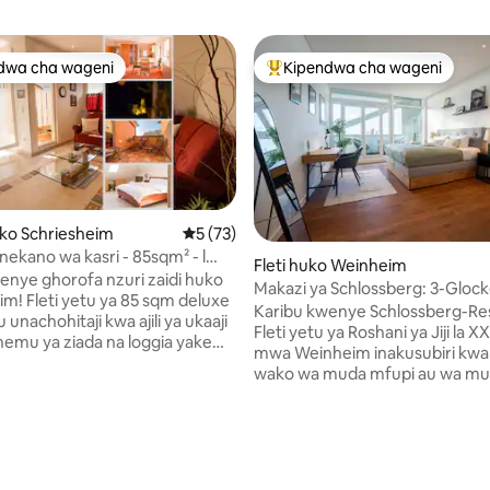
dwa cha wageni
Kipendwa cha wageni
a maarufu cha wageni
Kipendwa maarufu cha wageni
ko Schriesheim
Ukadiriaji wa wastani wa 5 kati ya 5, tathm
5 (73)
ekano wa kasri - 85sqm² - l
Fleti huko Weinheim
 Heidelberg
enye ghorofa nzuri zaidi huko
Makazi ya Schlossberg: 3-Gloc
 sqm deluxe
Design-Penthouse
Karibu kwenye Schlossberg-Re
tu unachohitaji kwa ajili ya ukaaji
Fleti yetu ya Roshani ya Jiji la XX
hemu ya ziada na loggia yake
mwa Weinheim inakusubiri kwa 
 iliyo na
wako wa muda mfupi au wa mu
ili → mtazamo katika ngome ya
huko Weinheim na inakupa maz
burg mwonekano wa→ mlima →
mazuri na starehe bora: Vitanda → 2 vya
li ya→ hewa → smart TV na
kustarehesha vya ukubwa wa k
 sauti wa Dolby Atmos → WiFi
Ufikiaji wa televisheni janja ya i
ya kahawa ya capsule jiko →
 4.95 kati ya 5, tathmini 111
Netflix → Kitengeneza kahawa 
a vya fuly mashine → ya kufulia