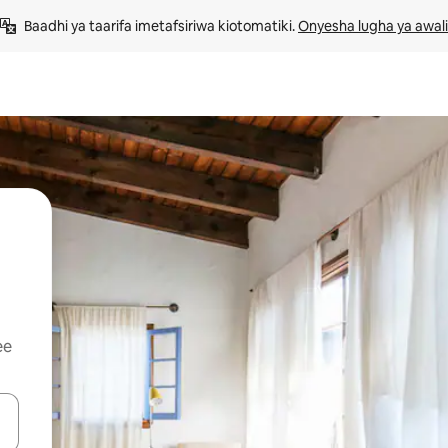
Baadhi ya taarifa imetafsiriwa kiotomatiki. 
Onyesha lugha ya awali
ee
 vitufe vya vishale vya juu na chini au uchunguze kwa kugusa au kute