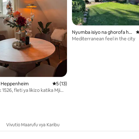
Nyumba isiyo na ghorofa hu
U
ko Ludwigshafen
Mediterranean feel in the city
i wa 5 kati ya 5, tathmini 72
ko Heppenheim
Ukadiriaji wa wastani wa 5 kati ya 5, tathm
5 (13)
1526, fleti ya likizo katika Mji
DG
Vivutio Maarufu vya Karibu