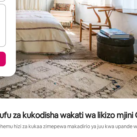
u za kukodisha wakati wa likizo mjini
hemu hizi za kukaa zimepewa makadirio ya juu kwa upande wa m