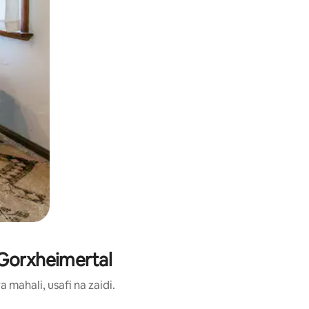
 Gorxheimertal
ahali, usafi na zaidi.