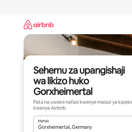
Ruka
kwenda
kwenye
maudhui
Sehemu za upangishaji
wa likizo huko
Gorxheimertal
Pata na uweke nafasi kwenye malazi ya kipek
kwenye Airbnb
Mahali
Wakati matokeo yanapatikana, vinjari kwa kutumia