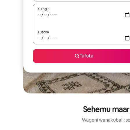
Kuingia
Kutoka
Tafuta
Sehemu maaruf
Wageni wanakubali: se