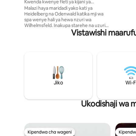
Kwenda kwenye fleti ya kijani ya
na mashi
hydrangement huko Wilhelmsfeld
Malazi haya maridadi yako kati ya
maegesho
Heidelberg na Odenwald katika mji wa
karibu, t
spa wenye hali ya hewa nzuri wa
& Mannh
Wilhelmsfeld. Inakupa starehe na uzuri
Vistawishi maarufu
wa kiwango cha juu. Jiko kubwa lenye
kisiwa kikubwa cha kupikia katika eneo la
sebuleni lililo wazi, bafu la kuingia,
televisheni kubwa ya skrini bapa, Wi-Fi
yenye nguvu iliyo na muunganisho wa
nyuzi za macho, vyumba 2 vikubwa vya
kulala, kimoja kikiwa na chumba cha
kuvaa hakina chochote
kinachokosekana. Unaweza kupumzika,
Jiko
Wi-F
kujistarehesha au kufanya kazi bila
usumbufu kwenye fleti ya kifahari na
yenye starehe.
Ukodishaji wa m
Kipendwa cha wageni
Kipendw
Kipendwa cha wageni
Kipendw