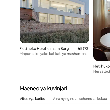
Fleti huko Herxheim am Berg
Ukadiriaji wa wastan
5 (72)
Mapumziko yako katikati ya mashamba
ya mizabibu ya Palatinate
Fleti hu
Herzstück 
wa Kale, 
Maeneo ya kuvinjari
Vituo vya karibu
Aina nyingine za sehemu za kukaa