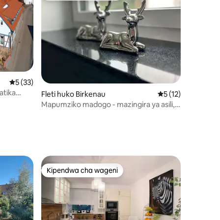
Ukadiriaji wa wastani wa 5 kati ya 5, tathmini 33
5 (33)
atika
ini 57
Fleti huko Birkenau
Ukadiriaji wa wasta
5 (12)
Mapumziko madogo - mazingira ya asili,
amani na mapumziko
Kipendwa cha wageni
Kipendwa cha wageni