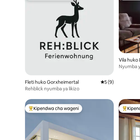
Vila huko
Nyumba ya
Spa Oden
Fleti huko Gorxheimertal
Ukadiriaji wa wasta
5 (9)
Rehblick nyumba ya likizo
Kipendwa cha wageni
Kipen
Kipendwa maarufu cha wageni
Kipendw