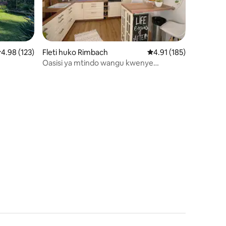
kadiriaji wa wastani wa 4.98 kati ya 5, tathmini 123
4.98 (123)
Fleti huko Rimbach
Ukadiriaji wa wastani wa
4.91 (185)
Oasisi ya mtindo wangu kwenye
Bergstraße
ini 13