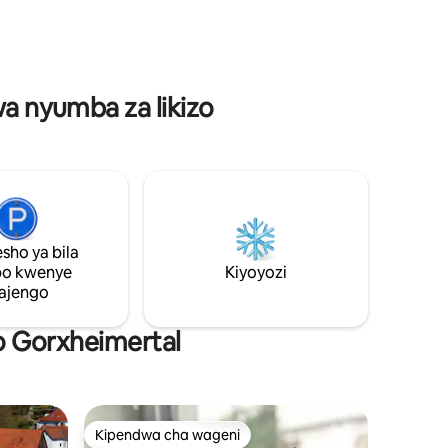
mikate yako umbali wa kutembea.
o na Vifaa
Tunaishi kwenye ghorofa ya 2 na
tunakuwepo kila wakati kwa maswali na
mandhari
vidokezi.
einheim
wa nyumba za likizo
sho ya bila
po kwenye
Kiyoyozi
ajengo
ko Gorxheimertal
Kipendwa cha wageni
Kipendwa cha wageni