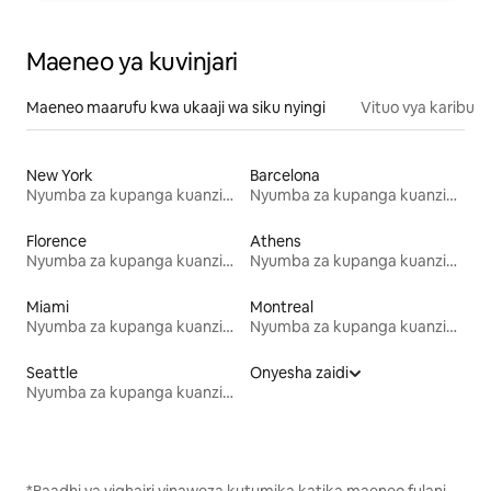
Maeneo ya kuvinjari
Maeneo maarufu kwa ukaaji wa siku nyingi
Vituo vya karibu
New York
Barcelona
Nyumba za kupanga kuanzia mwezi mmoja
Nyumba za kupanga kuanzia mwezi mmoja
Florence
Athens
Nyumba za kupanga kuanzia mwezi mmoja
Nyumba za kupanga kuanzia mwezi mmoja
Miami
Montreal
Nyumba za kupanga kuanzia mwezi mmoja
Nyumba za kupanga kuanzia mwezi mmoja
Seattle
Onyesha zaidi
Nyumba za kupanga kuanzia mwezi mmoja
*Baadhi ya vighairi vinaweza kutumika katika maeneo fulani