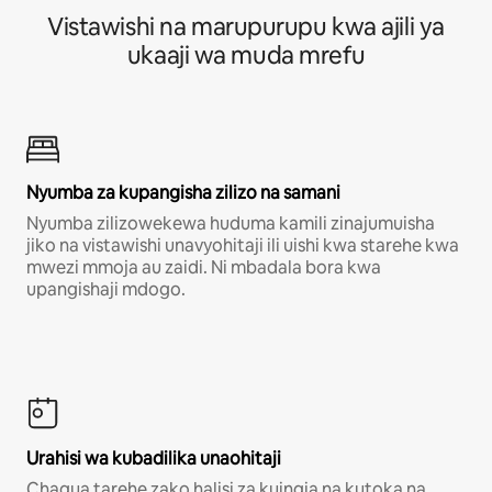
Vistawishi na marupurupu kwa ajili ya
ukaaji wa muda mrefu
Nyumba za kupangisha zilizo na samani
Nyumba zilizowekewa huduma kamili zinajumuisha
jiko na vistawishi unavyohitaji ili uishi kwa starehe kwa
mwezi mmoja au zaidi. Ni mbadala bora kwa
upangishaji mdogo.
Urahisi wa kubadilika unaohitaji
Chagua tarehe zako halisi za kuingia na kutoka na