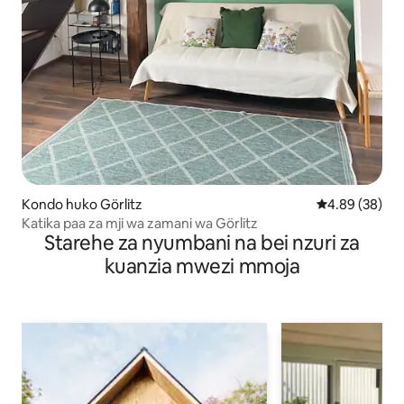
Kondo huko Görlitz
Ukadiriaji wa 
4.89 (38)
Katika paa za mji wa zamani wa Görlitz
Starehe za nyumbani na bei nzuri za
kuanzia mwezi mmoja