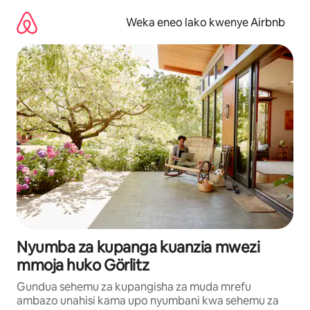
Ruka
kwenda
Weka eneo lako kwenye Airbnb
kwenye
maudhui
Nyumba za kupanga kuanzia mwezi
mmoja huko Görlitz
Gundua sehemu za kupangisha za muda mrefu
ambazo unahisi kama upo nyumbani kwa sehemu za