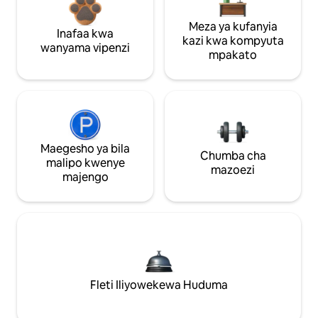
Meza ya kufanyia
Inafaa kwa
kazi kwa kompyuta
wanyama vipenzi
mpakato
Maegesho ya bila
Chumba cha
malipo kwenye
mazoezi
majengo
Fleti Iliyowekewa Huduma