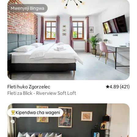
Mwenyeji Bingwa
Mwenyeji Bingwa
Fleti huko Zgorzelec
Ukadiriaji wa w
4.89 (421)
Fleti za Blick - Riverview Soft Loft
Kipendwa cha wageni
Kipendwa maarufu cha wageni