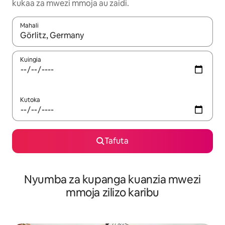
kukaa za mwezi mmoja au zaidi.
Mahali
Wakati matokeo yanapatikana, vinjari kwa kutumia vitufe vya v
Kuingia
Kutoka
Tafuta
Nyumba za kupanga kuanzia mwezi
mmoja zilizo karibu