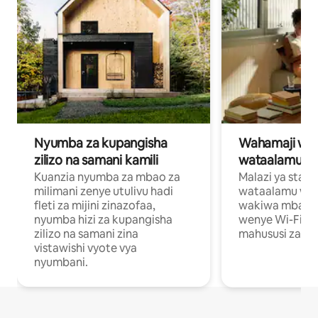
Nyumba za kupangisha
Wahamaji wa ki
zilizo na samani kamili
wataalamu wa
Kuanzia nyumba za mbao za
Malazi ya star
milimani zenye utulivu hadi
wataalamu wan
fleti za mijini zinazofaa,
wakiwa mbali na
nyumba hizi za kupangisha
wenye Wi-Fi n
zilizo na samani zina
mahususi za kuf
vistawishi vyote vya
nyumbani.