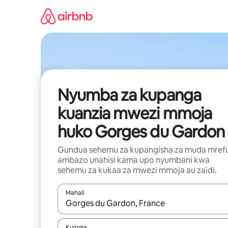
Ruka
kwenda
kwenye
maudhui
Nyumba za kupanga
kuanzia mwezi mmoja
huko Gorges du Gardon
Gundua sehemu za kupangisha za muda mref
ambazo unahisi kama upo nyumbani kwa
sehemu za kukaa za mwezi mmoja au zaidi.
Mahali
Wakati matokeo yanapatikana, vinjari kwa kutumia
Kuingia