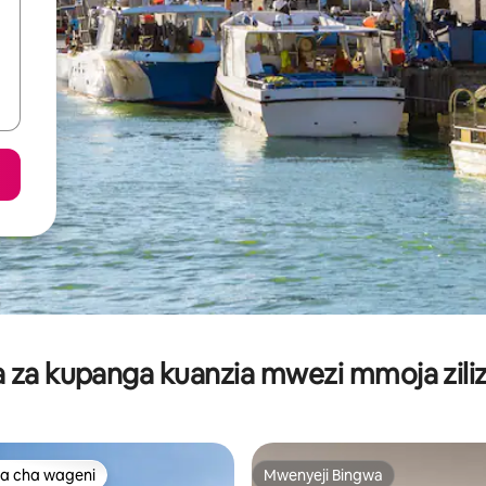
za kupanga kuanzia mwezi mmoja ziliz
a cha wageni
Mwenyeji Bingwa
a cha wageni
Mwenyeji Bingwa