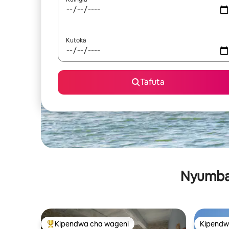
Kutoka
Tafuta
Nyumba 
Kipendwa cha wageni
Kipendw
Kipendwa maarufu cha wageni
Kipendw