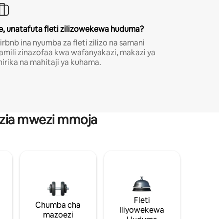
e, unatafuta fleti zilizowekewa huduma?
irbnb ina nyumba za fleti zilizo na samani
amili zinazofaa kwa wafanyakazi, makazi ya
hirika na mahitaji ya kuhama.
anzia mwezi mmoja
Fleti
Chumba cha
Iliyowekewa
mazoezi