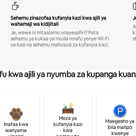
Sehemu zinazofaa kufanyia kazi kwa ajili ya
J
wahamaji wa kidijitali
A
Je, wewe ni mtaalamu unayesafiri? Pata
k
sehemu ya kukaa ya muda mrefu yenye Wi-Fi
s
ya kasi na sehemu mahususi za kufanyia kazi.
fu kwa ajili ya nyumba za kupanga ku
Meza ya
Maegesho ya
Inafaa kwa
kufanyia kazi
bila malipo
wanyama
kwa
kwenye