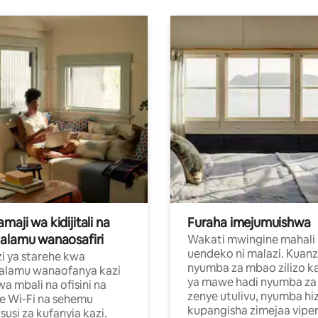
aji wa kidijitali na
Furaha imejumuishwa
alamu wanaosafiri
Wakati mwingine mahali
uendeko ni malazi. Kuanz
i ya starehe kwa
nyumba za mbao zilizo k
alamu wanaofanya kazi
ya mawe hadi nyumba za 
a mbali na ofisini na
zenye utulivu, nyumba hiz
e Wi-Fi na sehemu
kupangisha zimejaa vipe
usi za kufanyia kazi.