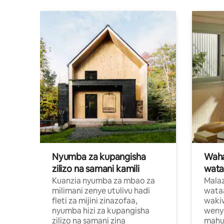
Nyumba za kupangisha
Waham
zilizo na samani kamili
wata
Kuanzia nyumba za mbao za
Malaz
milimani zenye utulivu hadi
wata
fleti za mijini zinazofaa,
wakiw
nyumba hizi za kupangisha
weny
zilizo na samani zina
mahus