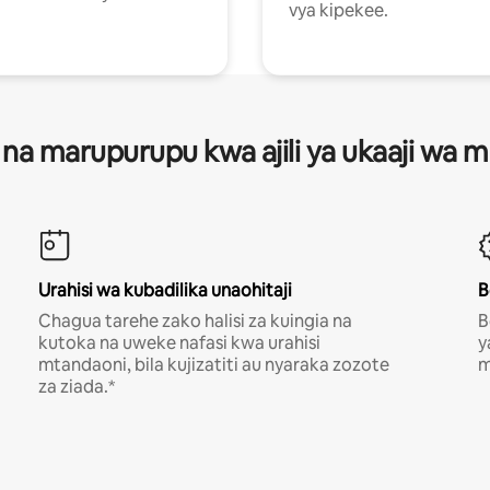
vya kipekee.
 na marupurupu kwa ajili ya ukaaji wa
Urahisi wa kubadilika unaohitaji
B
Chagua tarehe zako halisi za kuingia na
B
kutoka na uweke nafasi kwa urahisi
y
mtandaoni, bila kujizatiti au nyaraka zozote
m
za ziada.*