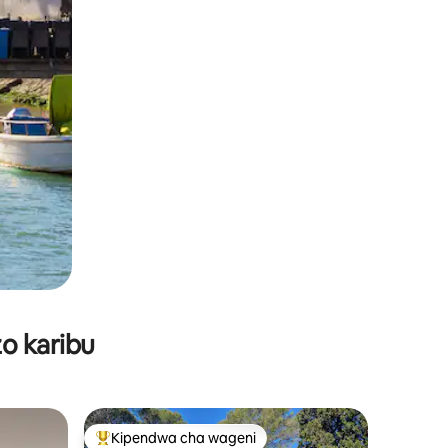
o karibu
Kipendwa cha wageni
Kipendwa maarufu cha wageni