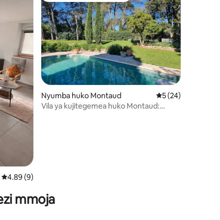
Nyumba huko Montaud
Ukadiriaji wa wastan
5 (24)
Vila ya kujitegemea huko Montaud:
Ustadi na Utulivu
ini 34
Ukadiriaji wa wastani wa 4.89 kati ya 5, tathmini 9
4.89 (9)
wezi mmoja