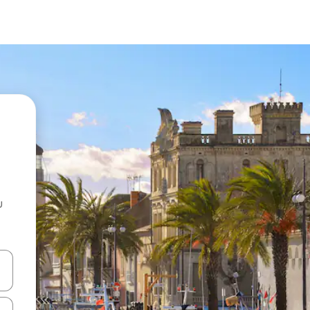
u
 vitufe vya vishale vya juu na chini au uchunguze kwa kugusa au kute