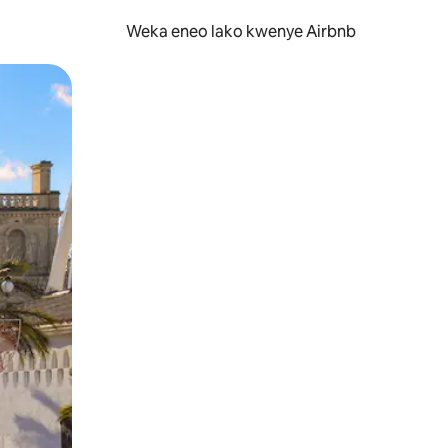
Weka eneo lako kwenye Airbnb
lezesha kidole kwenye ishara.