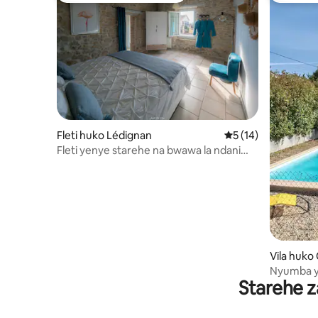
Fleti huko Lédignan
Ukadiriaji wa wastan
5 (14)
Fleti yenye starehe na bwawa la ndani
lenye jakuzi
Vila huko
Nyumba y
Starehe z
kuogelea 