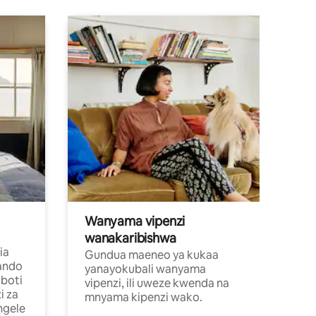
Wanyama vipenzi
wanakaribishwa
ia
Gundua maeneo ya kukaa
ando
yanayokubali wanyama
boti
vipenzi, ili uweze kwenda na
i za
mnyama kipenzi wako.
ngele