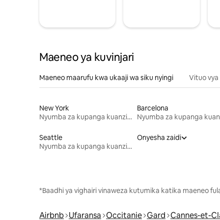
Maeneo ya kuvinjari
Maeneo maarufu kwa ukaaji wa siku nyingi
Vituo vya
New York
Barcelona
Nyumba za kupanga kuanzia mwezi mmoja
Seattle
Onyesha zaidi
Nyumba za kupanga kuanzia mwezi mmoja
*Baadhi ya vighairi vinaweza kutumika katika maeneo fu
Airbnb
Ufaransa
Occitanie
Gard
Cannes-et-Cl