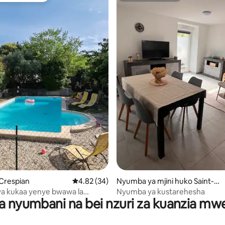
i wa 5 kati ya 5, tathmini 14
 Crespian
Ukadiriaji wa wastani wa 4.82 kati ya 5, tathm
4.82 (34)
Nyumba ya mjini huko Saint-T
héodorit
a kukaa yenye bwawa la
Nyumba ya kustarehesha
a nyumbani na bei nzuri za kuanzia m
katika eneo tulivu