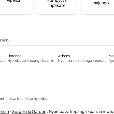
vipenzi
kompyuta
majengo
mpakato
 karibu
Florence
Athens
Mi
Nyumba za kupanga kuanzia mwezi mmoja
Nyumba za kupanga kuanzia mwezi mmoja
Nyumba za kupanga kuanzia mwezi mmoja
lani na kwa baadhi ya nyumba.
airan
Gorges du Gardon
Nyumba za kupanga kuanzia mwez