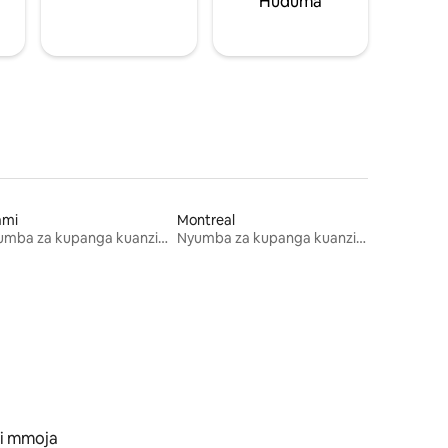
Huduma
ami
Montreal
Nyumba za kupanga kuanzia mwezi mmoja
Nyumba za kupanga kuanzia mwezi mmoja
i mmoja