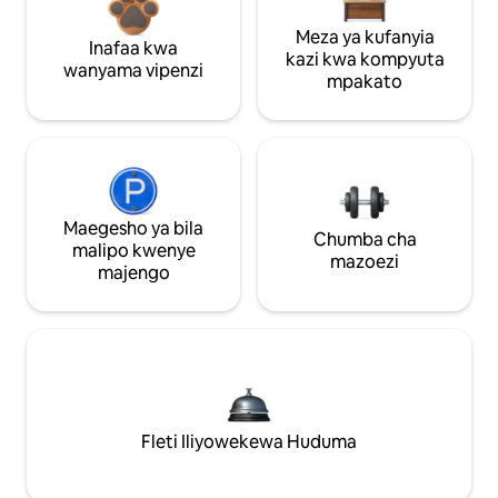
Meza ya kufanyia
Inafaa kwa
kazi kwa kompyuta
wanyama vipenzi
mpakato
Maegesho ya bila
Chumba cha
malipo kwenye
mazoezi
majengo
Fleti Iliyowekewa Huduma