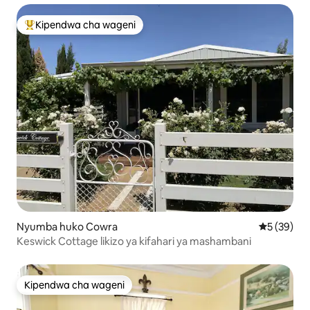
Kipendwa cha wageni
Kipendwa maarufu cha wageni
Nyumba huko Cowra
Ukadiriaji 
5 (39)
Keswick Cottage likizo ya kifahari ya mashambani
Kipendwa cha wageni
Kipendwa cha wageni