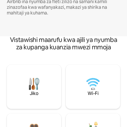
Airbnb ina nyumba za fleti zilizo na samani kamili
zinazofaa kwa wafanyakazi, makazi ya shirika na
mahitaji ya kuhama.
Vistawishi maarufu kwa ajili ya nyumba
za kupanga kuanzia mwezi mmoja
Jiko
Wi-Fi