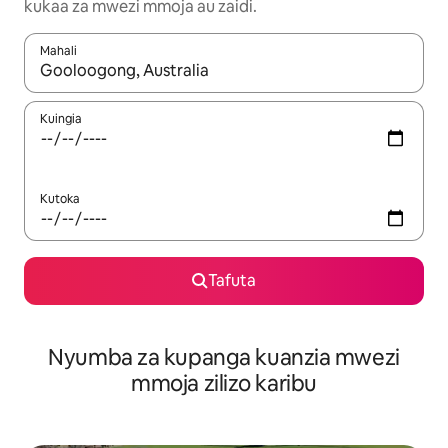
kukaa za mwezi mmoja au zaidi.
Mahali
Wakati matokeo yanapatikana, vinjari kwa kutumia vitufe vya v
Kuingia
Kutoka
Tafuta
Nyumba za kupanga kuanzia mwezi
mmoja zilizo karibu