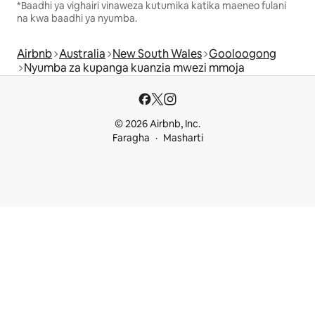
*Baadhi ya vighairi vinaweza kutumika katika maeneo fulani
na kwa baadhi ya nyumba.
Airbnb
Australia
New South Wales
Gooloogong
Nyumba za kupanga kuanzia mwezi mmoja
© 2026 Airbnb, Inc.
Faragha
Masharti