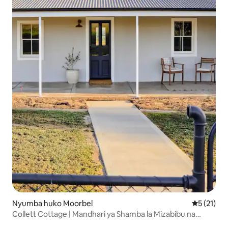
Nyumba huko Moorbel
Ukadiriaji 
5 (21)
Collett Cottage | Mandhari ya Shamba la Mizabibu na
Haiba ya Mashambani