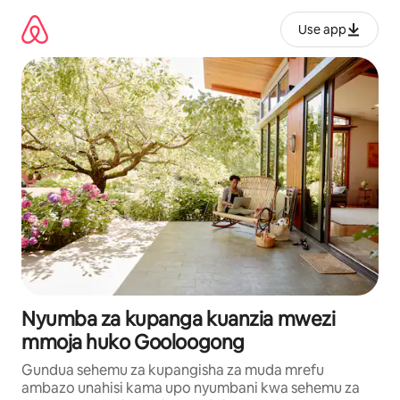
Ruka
kwenda
Use app
kwenye
maudhui
Nyumba za kupanga kuanzia mwezi
mmoja huko Gooloogong
Gundua sehemu za kupangisha za muda mrefu
ambazo unahisi kama upo nyumbani kwa sehemu za