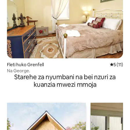
Fleti huko Grenfell
Ukadiriaji
5 (11)
Na George.
Starehe za nyumbani na bei nzuri za
kuanzia mwezi mmoja