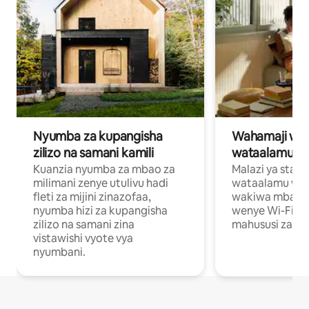
Nyumba za kupangisha
Wahamaji wa ki
zilizo na samani kamili
wataalamu wa
Kuanzia nyumba za mbao za
Malazi ya star
milimani zenye utulivu hadi
wataalamu wan
fleti za mijini zinazofaa,
wakiwa mbali na
nyumba hizi za kupangisha
wenye Wi-Fi n
zilizo na samani zina
mahususi za kuf
vistawishi vyote vya
nyumbani.