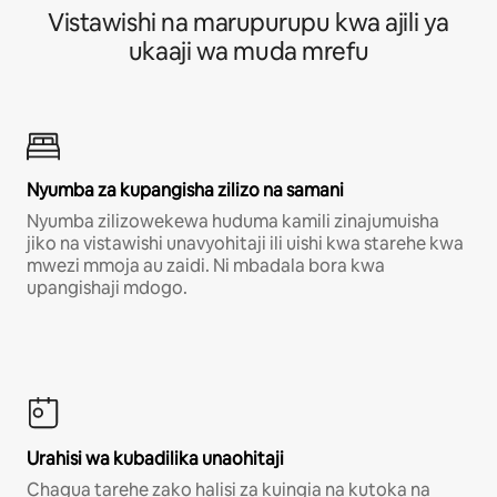
Vistawishi na marupurupu kwa ajili ya
ukaaji wa muda mrefu
Nyumba za kupangisha zilizo na samani
Nyumba zilizowekewa huduma kamili zinajumuisha
jiko na vistawishi unavyohitaji ili uishi kwa starehe kwa
mwezi mmoja au zaidi. Ni mbadala bora kwa
upangishaji mdogo.
Urahisi wa kubadilika unaohitaji
Chagua tarehe zako halisi za kuingia na kutoka na