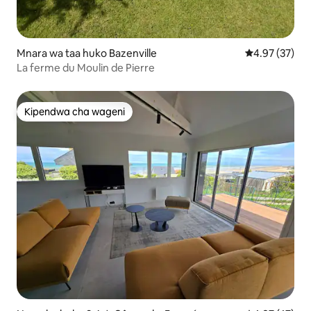
Mnara wa taa huko Bazenville
Ukadiriaji wa 
4.97 (37)
La ferme du Moulin de Pierre
Kipendwa cha wageni
Kipendwa cha wageni