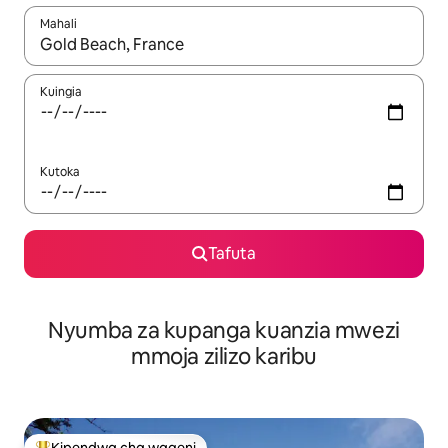
Mahali
Wakati matokeo yanapatikana, vinjari kwa kutumia vitufe vya v
Kuingia
Kutoka
Tafuta
Nyumba za kupanga kuanzia mwezi
mmoja zilizo karibu