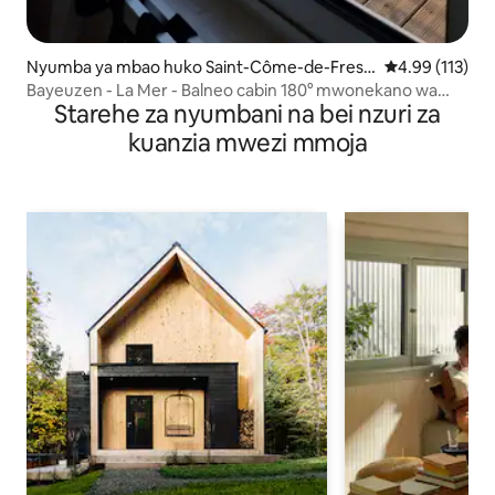
Nyumba ya mbao huko Saint-Côme-de-Fresn
Ukadiriaji wa w
4.99 (113)
é
Bayeuzen - La Mer - Balneo cabin 180° mwonekano wa
Starehe za nyumbani na bei nzuri za
bahari
kuanzia mwezi mmoja