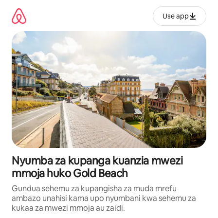
Ruka
kwenda
Use app
kwenye
maudhui
Nyumba za kupanga kuanzia mwezi
mmoja huko Gold Beach
Gundua sehemu za kupangisha za muda mrefu
ambazo unahisi kama upo nyumbani kwa sehemu za
kukaa za mwezi mmoja au zaidi.