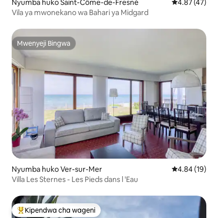
Nyumba huko Saint-Côme-de-Fresné
Ukadiriaji wa 
4.87 (47)
Vila ya mwonekano wa Bahari ya Midgard
Mwenyeji Bingwa
Mwenyeji Bingwa
Nyumba huko Ver-sur-Mer
Ukadiriaji wa 
4.84 (19)
Villa Les Sternes - Les Pieds dans l 'Eau
Kipendwa cha wageni
Kipendwa maarufu cha wageni