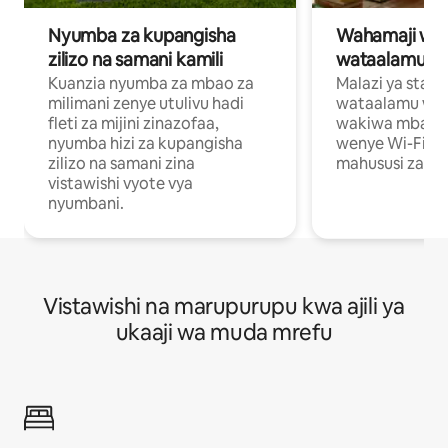
Nyumba za kupangisha
Wahamaji wa ki
zilizo na samani kamili
wataalamu wa
Kuanzia nyumba za mbao za
Malazi ya star
milimani zenye utulivu hadi
wataalamu wan
fleti za mijini zinazofaa,
wakiwa mbali na
nyumba hizi za kupangisha
wenye Wi-Fi n
zilizo na samani zina
mahususi za kuf
vistawishi vyote vya
nyumbani.
Vistawishi na marupurupu kwa ajili ya
ukaaji wa muda mrefu