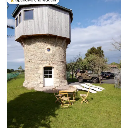
Kipendwa cha wageni
Kipendwa maarufu cha wageni