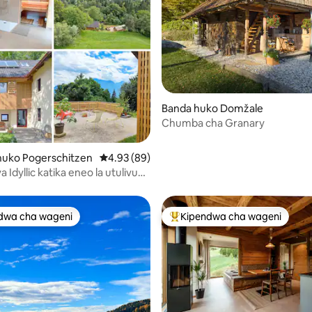
a 4.95 kati ya 5, tathmini 22
Banda huko Domžale
Chumba cha Granary
uko Pogerschitzen
Ukadiriaji wa wastani wa 4.93 kati ya 5, tathm
4.93 (89)
Idyllic katika eneo la utulivu
a kibinafsi
dwa cha wageni
Kipendwa cha wageni
a maarufu cha wageni
Kipendwa maarufu cha wageni