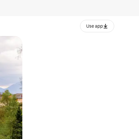
Use app
lezesha kidole kwenye ishara.