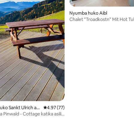
Nyumba huko Aibl
Chalet "Troadkostn" Mit Hot Tu
a 4.92 kati ya 5, tathmini 26
Panorama Sauna
uko Sankt Ulrich am
Ukadiriaji wa wastani wa 4.97 kati ya 5, tathm
4.97 (77)
rberg
 Pinwald - Cottage katika asili