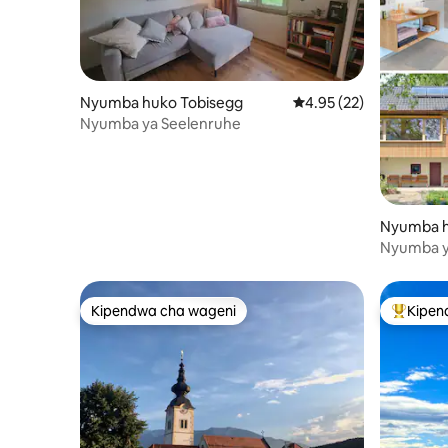
Nyumba huko Tobisegg
Ukadiriaji wa wastani w
4.95 (22)
Nyumba ya Seelenruhe
Nyumba h
Nyumba ya 
na sauna y
Kipendwa cha wageni
Kipen
Kipendwa cha wageni
Kipendw