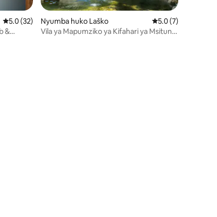
Ukadiriaji wa wastani wa 5.0 kati ya 5, tathmini 32
5.0 (32)
Nyumba huko Laško
Ukadiriaji wa wastan
5.0 (7)
b &
Vila ya Mapumziko ya Kifahari ya Msituni
yenye Bwawa, Sauna na Jakuzi
ini 77