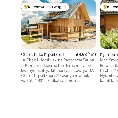
Kipendwa cha wageni
Kipen
Kipendwa maarufu cha wageni
Kipendw
Chalet huko Klippitztörl
Ukadiriaji wa wastani wa
4.98 (161)
Kijumba h
enjskem
1A Chalet Horst - ski na Panorama Sauna
Med Smre
na SPA ya 
✨ Pumzika ukiwa na familia na marafiki
Furahia li
kwenye risoti ya kifahari ya ustawi ya “1A
Kifahari” 
Chalet Klippitzhorst” kwenye mwinuko
Nyumba ye
wa futi 4,921 – katikati ya eneo la
kamili kat
matembezi na kuteleza thelujini la
nyumba y
Klippitztörl. 🧖‍♂️ Kidokezi ni sauna ya
mandhari y
panora yenye mng'ao na mandhari ya
kukandia 
kuvutia. ☀️ Katika majira ya kiangazi, njia
filamu ki
nyingi za matembezi zilizo nje ya mlango
kupumzika
hukualika ufurahie siku zenye shughuli
na jiko. J
nyingi; katika majira ya baridi, unaweza
mbele ya 