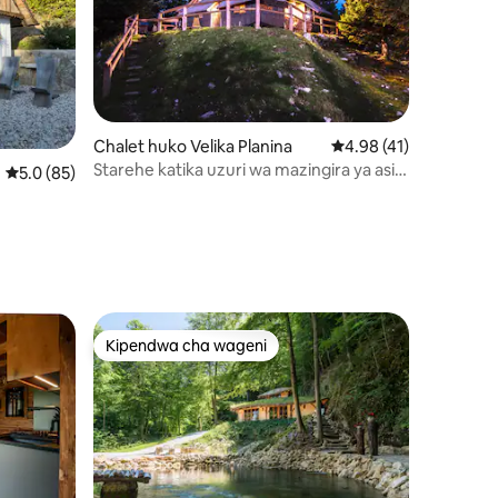
Chalet huko Velika Planina
Ukadiriaji wa wastani w
4.98 (41)
Starehe katika uzuri wa mazingira ya asili
Ukadiriaji wa wastani wa 5.0 kati ya 5, tathmini 85
5.0 (85)
- Velika planina
ini 89
Kipendwa cha wageni
Kipendwa cha wageni