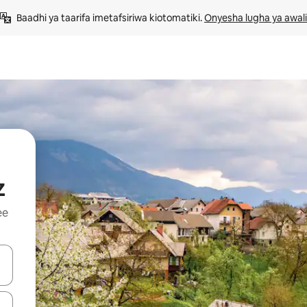
Baadhi ya taarifa imetafsiriwa kiotomatiki. 
Onyesha lugha ya awali
z
ee
 vitufe vya vishale vya juu na chini au uchunguze kwa kugusa au kute