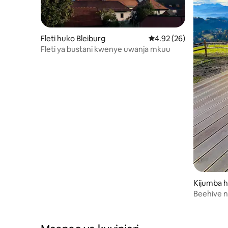
Fleti huko Bleiburg
Ukadiriaji wa wastani w
4.92 (26)
Fleti ya bustani kwenye uwanja mkuu
Kijumba h
Johannse
Beehive na
ya ajabu