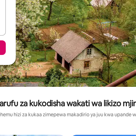
ufu za kukodisha wakati wa likizo mjin
hemu hizi za kukaa zimepewa makadirio ya juu kwa upande wa m