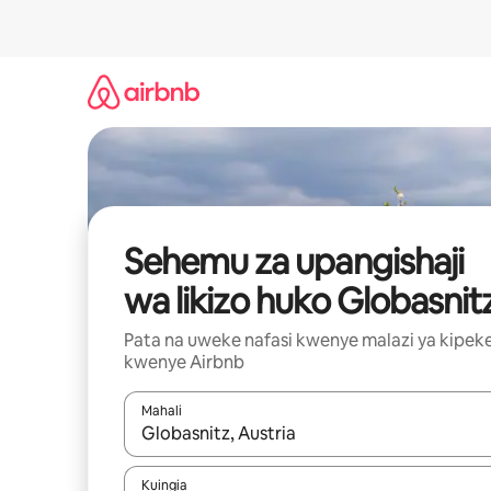
Ruka
kwenda
kwenye
maudhui
Sehemu za upangishaji
wa likizo huko Globasnit
Pata na uweke nafasi kwenye malazi ya kipek
kwenye Airbnb
Mahali
Wakati matokeo yanapatikana, vinjari kwa kutumia
Kuingia