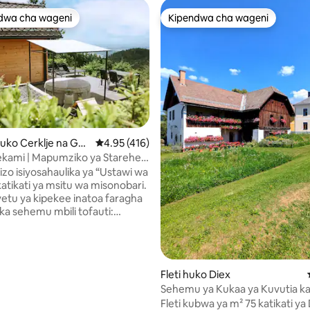
dwa cha wageni
Kipendwa cha wageni
a maarufu cha wageni
Kipendwa cha wageni
 4.98 kati ya 5, tathmini 161
uko Cerklje na Gor
Ukadiriaji wa wastani wa 4.95 kati ya 5, tathmi
4.95 (416)
kami | Mapumziko ya Starehe
Kifahari
kizo isiyosahaulika ya “Ustawi wa
katikati ya msitu wa misonobari.
tu ya kipekee inatoa faragha
ika sehemu mbili tofauti:
a mbao ya kimahaba yenye
a kuvutia, kiti cha kifahari cha
misuli na projekta ya kuonyesha
tandani na chumba cha
Fleti huko Diex
 kilicho na sauna yake, meko
Sehemu ya Kukaa ya Kuvutia katik
akuzi chini ya nyota inakusubiri
cha Diex chenye jua
Fleti kubwa ya m² 75 katikati ya 
nyumba ya shambani na utulivu