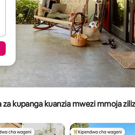
za kupanga kuanzia mwezi mmoja ziliz
dwa cha wageni
Kipendwa cha wageni
a maarufu cha wageni
Kipendwa maarufu cha wageni