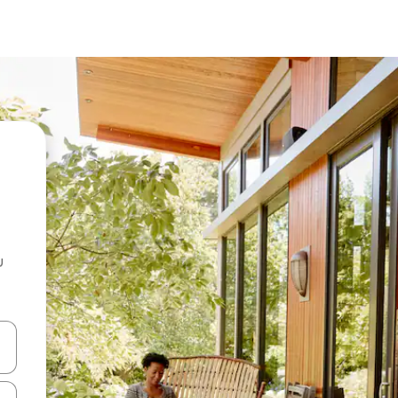
u
 vitufe vya vishale vya juu na chini au uchunguze kwa kugusa au kute