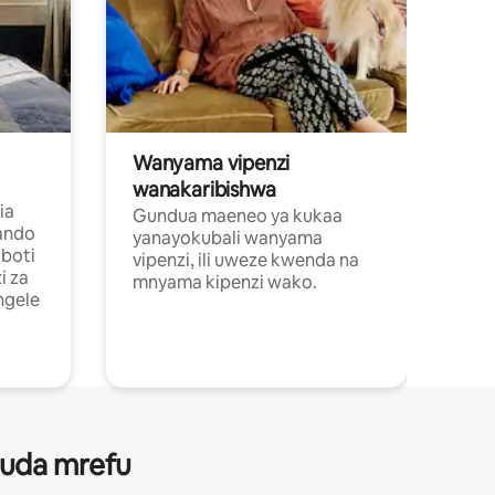
Wanyama vipenzi
wanakaribishwa
ia
Gundua maeneo ya kukaa
ando
yanayokubali wanyama
boti
vipenzi, ili uweze kwenda na
i za
mnyama kipenzi wako.
ngele
 muda mrefu