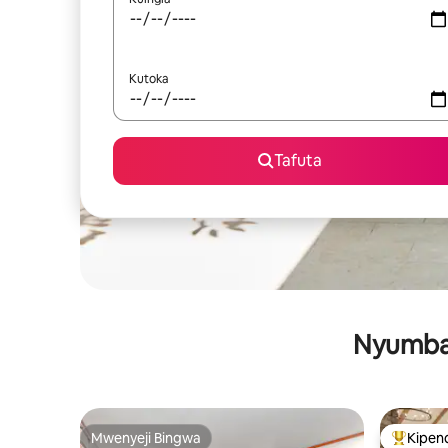
Kutoka
Tafuta
Nyumba 
Mwenyeji Bingwa
Kipen
Mwenyeji Bingwa
Kipendw