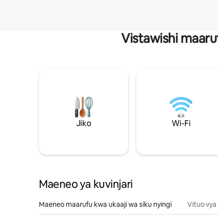
Vistawishi maaru
Jiko
Wi-Fi
Maeneo ya kuvinjari
Maeneo maarufu kwa ukaaji wa siku nyingi
Vituo vya