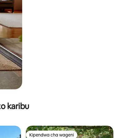
o karibu
Kipendwa cha wageni
Kipendwa cha wageni