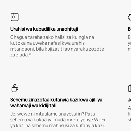
Urahisi wa kubadilika unaohitaji
B
Chagua tarehe zako halisi za kuingia na
B
kutoka na uweke nafasi kwa urahisi
y
mtandaoni, bila kujizatiti au nyaraka zozote
m
za ziada.*
Sehemu zinazofaa kufanyia kazi kwa ajili ya
J
wahamaji wa kidijitali
A
Je, wewe ni mtaalamu unayesafiri? Pata
k
sehemu ya kukaa ya muda mrefu yenye Wi-Fi
s
ya kasi na sehemu mahususi za kufanyia kazi.