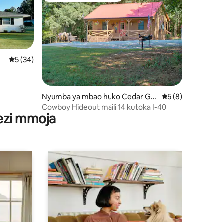
Ukadiriaji wa wastani wa 5 kati ya 5, tathmini 34
5 (34)
ini 67
Nyumba ya mbao huko Cedar Gr
Ukadiriaji wa wast
5 (8)
ove
Cowboy Hideout maili 14 kutoka I-40
wezi mmoja