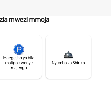
anzia mwezi mmoja
Maegesho ya bila
malipo kwenye
Nyumba za Shirika
majengo