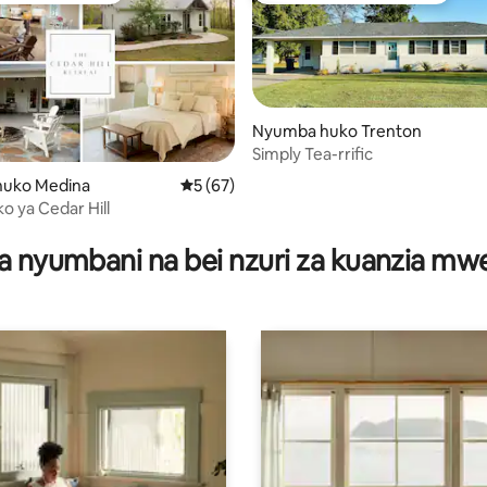
Nyumba huko Trenton
Simply Tea-rrific
 4.91 kati ya 5, tathmini 205
uko Medina
Ukadiriaji wa wastani wa 5 kati ya 5, tathm
5 (67)
 ya Cedar Hill
a nyumbani na bei nzuri za kuanzia m