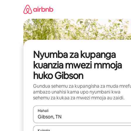
Ruka
kwenda
kwenye
maudhui
Nyumba za kupanga
kuanzia mwezi mmoja
huko Gibson
Gundua sehemu za kupangisha za muda mref
ambazo unahisi kama upo nyumbani kwa
sehemu za kukaa za mwezi mmoja au zaidi.
Mahali
Wakati matokeo yanapatikana, vinjari kwa kutumia
Kuingia