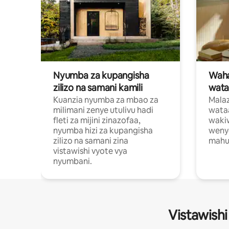
Nyumba za kupangisha
Waham
zilizo na samani kamili
wata
Kuanzia nyumba za mbao za
Malaz
milimani zenye utulivu hadi
wata
fleti za mijini zinazofaa,
wakiw
nyumba hizi za kupangisha
weny
zilizo na samani zina
mahus
vistawishi vyote vya
nyumbani.
Vistawishi