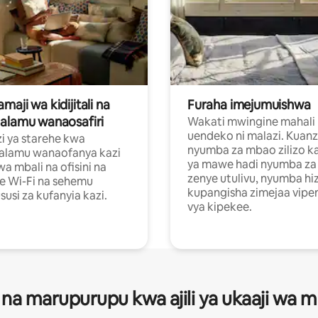
aji wa kidijitali na
Furaha imejumuishwa
alamu wanaosafiri
Wakati mwingine mahali
uendeko ni malazi. Kuanz
i ya starehe kwa
nyumba za mbao zilizo k
alamu wanaofanya kazi
ya mawe hadi nyumba za 
a mbali na ofisini na
zenye utulivu, nyumba hiz
e Wi-Fi na sehemu
kupangisha zimejaa vipe
usi za kufanyia kazi.
vya kipekee.
 na marupurupu kwa ajili ya ukaaji wa