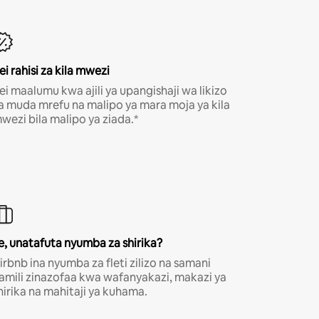
ei rahisi za kila mwezi
ei maalumu kwa ajili ya upangishaji wa likizo
a muda mrefu na malipo ya mara moja ya kila
wezi bila malipo ya ziada.*
e, unatafuta nyumba za shirika?
irbnb ina nyumba za fleti zilizo na samani
amili zinazofaa kwa wafanyakazi, makazi ya
hirika na mahitaji ya kuhama.