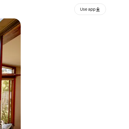
Use app
lezesha kidole kwenye ishara.