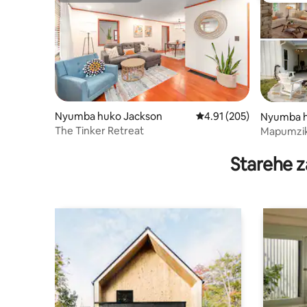
Nyumba huko Jackson
Ukadiriaji wa wastani wa
4.91 (205)
Nyumba h
The Tinker Retreat
Mapumziko
Starehe z