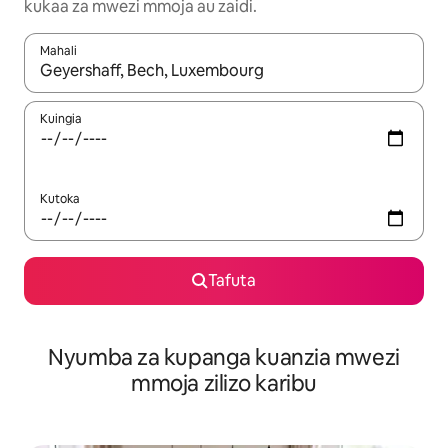
kukaa za mwezi mmoja au zaidi.
Mahali
Wakati matokeo yanapatikana, vinjari kwa kutumia vitufe vya v
Kuingia
Kutoka
Tafuta
Nyumba za kupanga kuanzia mwezi
mmoja zilizo karibu