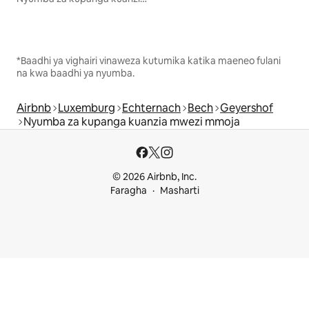
*Baadhi ya vighairi vinaweza kutumika katika maeneo fulani
na kwa baadhi ya nyumba.
Airbnb
Luxemburg
Echternach
Bech
Geyershof
Nyumba za kupanga kuanzia mwezi mmoja
© 2026 Airbnb, Inc.
Faragha
Masharti