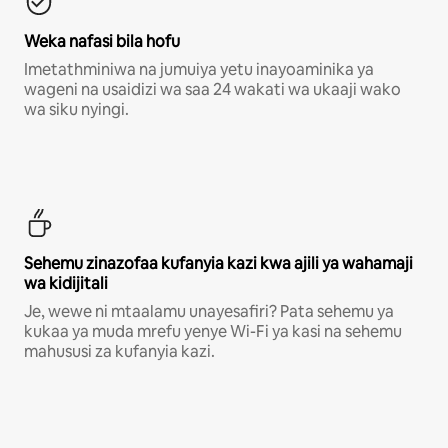
Weka nafasi bila hofu
Imetathminiwa na jumuiya yetu inayoaminika ya
wageni na usaidizi wa saa 24 wakati wa ukaaji wako
wa siku nyingi.
Sehemu zinazofaa kufanyia kazi kwa ajili ya wahamaji
wa kidijitali
Je, wewe ni mtaalamu unayesafiri? Pata sehemu ya
kukaa ya muda mrefu yenye Wi-Fi ya kasi na sehemu
mahususi za kufanyia kazi.