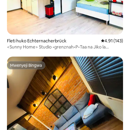
Fleti huko Echternacherbrück
Ukadiriaji wa w
4.91 (143)
<Sunny Home> Studio •grenznah•P•Taa na Jiko la
kuchomea nyama
Mwenyeji Bingwa
Mwenyeji Bingwa