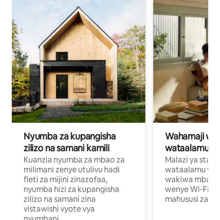
Nyumba za kupangisha
Wahamaji wa ki
zilizo na samani kamili
wataalamu wa
Kuanzia nyumba za mbao za
Malazi ya star
milimani zenye utulivu hadi
wataalamu wan
fleti za mijini zinazofaa,
wakiwa mbali na
nyumba hizi za kupangisha
wenye Wi-Fi n
zilizo na samani zina
mahususi za kuf
vistawishi vyote vya
nyumbani.