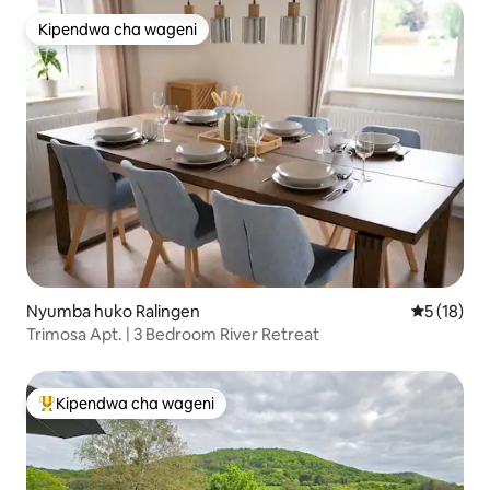
Kipendwa cha wageni
Kipendwa cha wageni
Nyumba huko Ralingen
Ukadiriaji 
5 (18)
Trimosa Apt. | 3 Bedroom River Retreat
Kipendwa cha wageni
Kipendwa maarufu cha wageni