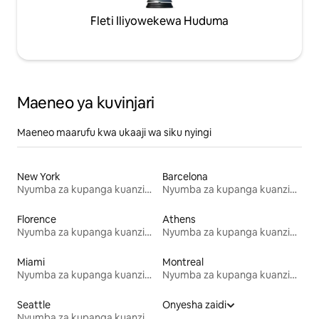
Fleti Iliyowekewa Huduma
Maeneo ya kuvinjari
Maeneo maarufu kwa ukaaji wa siku nyingi
New York
Barcelona
Nyumba za kupanga kuanzia mwezi mmoja
Nyumba za kupanga kuanzia mwezi mmoja
Florence
Athens
Nyumba za kupanga kuanzia mwezi mmoja
Nyumba za kupanga kuanzia mwezi mmoja
Miami
Montreal
Nyumba za kupanga kuanzia mwezi mmoja
Nyumba za kupanga kuanzia mwezi mmoja
Seattle
Onyesha zaidi
Nyumba za kupanga kuanzia mwezi mmoja