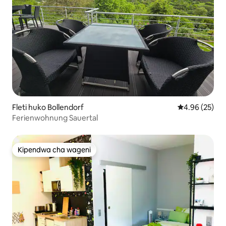
Fleti huko Bollendorf
Ukadiriaji wa 
4.96 (25)
Ferienwohnung Sauertal
Kipendwa cha wageni
Kipendwa cha wageni