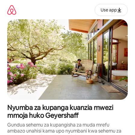
Ruka
kwenda
Use app
kwenye
maudhui
Nyumba za kupanga kuanzia mwezi
mmoja huko Geyershaff
Gundua sehemu za kupangisha za muda mrefu
ambazo unahisi kama upo nyumbani kwa sehemu za