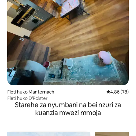
Fleti huko Manternach
Ukadiriaji wa 
4.86 (78)
Fleti huko D’Polster
Starehe za nyumbani na bei nzuri za
kuanzia mwezi mmoja